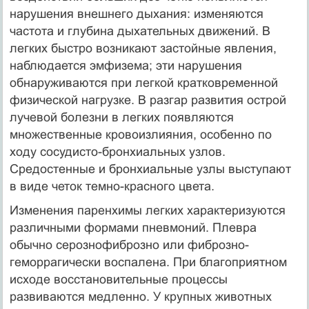
нарушения внешнего дыхания: изменяются
частота и глубина дыхательных движений. В
легких быстро возникают застойные явления,
наблюдается эмфизе­ма; эти нарушения
обнаруживаются при легкой кратковременной
физической нагрузке. В разгар развития острой
лучевой болезни в легких появляются
множественные кровоизлияния, особенно по
ходу сосудисто-бронхиальных узлов.
Средостенные и бронхиальные узлы выступают
в виде четок темно-красного цвета.
Изменения паренхимы легких характеризуются
различными фор­мами пневмоний. Плевра
обычно серознофиброзно или фиброзно-
геморрагически воспалена. При благоприятном
исходе вос­становительные процессы
развиваются медленно. У крупных живот­ных