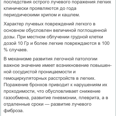
последствия острого лучевого поражения легких
клинически проявляются до года
периодическими хрипом и кашлем.
Характер лучевых повреждений легкого в
основном обусловлен величиной погло­щенной
дозы. При местном облу­чении грудной клетки
дозой 10 Гр и более легкие повреждают­ся в 100
% случаев.
В механизме развития легоч­ной патологии
важное значение имеет возникновение повышен­
ной сосудистой проницаемости и
гемоциркуляторных расстройств в легких.
Поражение бронхов приводит к нарушениям их
про­ходимости, что обусловливает снижение
газообмена, развитие пневмонии, плеври­та, а в
отдаленные сроки — разви­тие лучевого
фиброза.