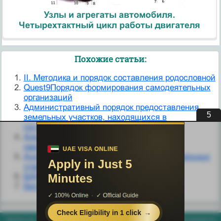
Узлы и агрегаты автомобиля.
Четырехтактный цикл работы двигателя
Похожие статьи:
II. Методика и порядок составления родословной
Quest9Порядок формирования самодеятельных
организаций
Административный порядок предоставления
4
земельных участков, находящихся в
государственной собственности.
Адміністративні стягнення і порядок їх
накладання.
Аукционный порядок распределения земельных
участков.
БАНКУ НА ПУПОК — И ПОРЯДОК
Беспорядок в диетологии
helpiks.org - Хелпикс.Орг - 2014-2026 год. Материал сайта представляется