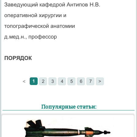
Заведующий кафедрой Антипов Н.В.
оперативной хирургии и
топографической анатомии
д.мед.н., профессор
ПОРЯДОК
1
2
3
4
5
6
7
>
<
Популярные статьи: