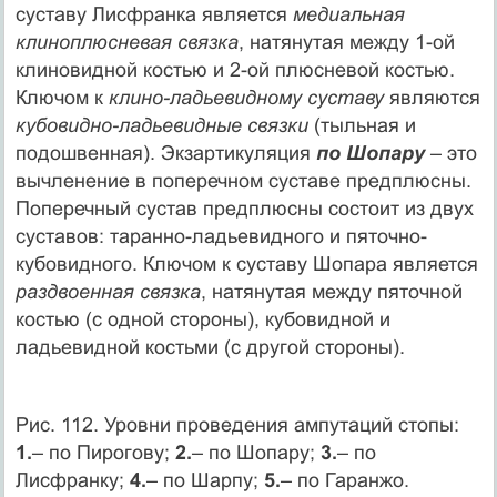
суставу Лисфранка является
медиальная
клиноплюсневая связка
, натянутая между 1-ой
клиновидной костью и 2-ой плюсневой костью.
Ключом к
клино-ладьевидному суставу
являются
кубовидно-ладьевидные связки
(тыльная и
подошвенная). Экзартикуляция
по Шопару
– это
вычленение в поперечном суставе предплюсны.
Поперечный сустав предплюсны состоит из двух
суставов: таранно-ладьевидного и пяточно-
кубовидного. Ключом к суставу Шопара является
раздвоенная связка
, натянутая между пяточной
костью (с одной стороны), кубовидной и
ладьевидной костьми (с другой стороны).
Рис. 112. Уровни проведения ампутаций стопы:
1.
– по Пирогову;
2.
– по Шопару;
3.
– по
Лисфранку;
4.
– по Шарпу;
5.
– по Гаранжо.