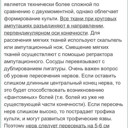
является технически более сложной по
сравнению с двухмоментной, однако облегчает
формирование культи.
Все ткани при круговых
ампутациях разъединяют в направлении,
перпендикулярном оси конечности
. Для
рассечения мягких тканей используют скальпель
или ампутационный нож. Смещение мягких
тканей осуществляют с помощью ретрактора
ампутационного. Сосуды перевязывают с
дублированием лигатуры. Очень важен вопрос
об уровне пересечения нервов. Если оставить
слишком длинным центральный конец нерва, то
это будет способствовать возникновению
«фантомных» болей (т.е. болей из уже не
существующей части конечности). Если пересечь
нерв слишком высоко, то пострадает трофика
культи, и могут развиться трофические язвы.
Поэтому
нерв следует пересекать на 5-6 см