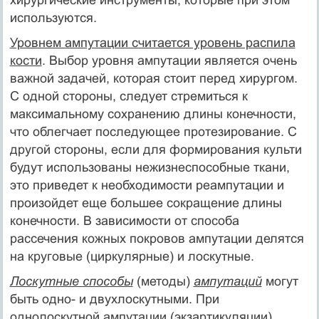
используются.
Уровнем ампутации считается уровень распила
кости
. Выбор уровня ампутации является очень
важной задачей, которая стоит перед хирургом.
С одной стороны, следует стремиться к
максимальному сохранению длины конечности,
что облегчает последующее протезирование. С
другой стороны, если для формирования культи
будут использованы нежизнеспособные ткани,
это приведет к необходимости реампутации и
произойдет еще большее сокращение длины
конечности. В зависимости от способа
рассечения кожных покровов ампутации делятся
на круговые (циркулярные) и лоскутные.
Лоскутные способы
(методы)
ампутаций
могут
быть одно- и двухлоскутными. При
однолоскутной ампутации
(экзартикуляции)