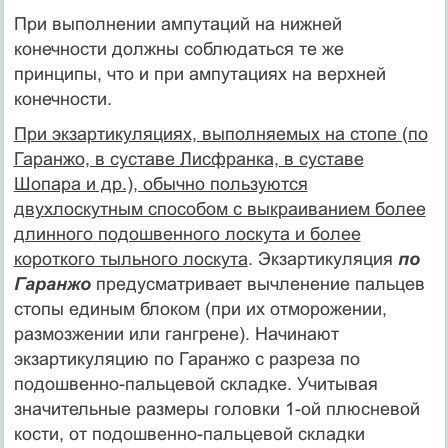
При выполнении ампутаций на нижней
конечности должны соблюдаться те же
принципы, что и при ампутациях на верхней
конечности.
При экзартикуляциях, выполняемых на стопе (по
Гаранжо, в суставе Лисфранка, в суставе
Шопара и др.), обычно пользуются
двухлоскутным способом с выкраиванием более
длинного подошвенного лоскута и более
короткого тыльного лоскута
. Экзартикуляция
по
Гаранжо
предусматривает вычленение пальцев
стопы единым блоком (при их отморожении,
размозжении или гангрене). Начинают
экзартикуляцию по Гаранжо с разреза по
подошвенно-пальцевой складке. Учитывая
значительные размеры головки 1-ой плюсневой
кости, от подошвенно-пальцевой складки