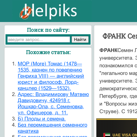
Поиск по сайту:
ФРАНК Сем
ФРАНК
Семен Л
Похожие статьи:
университета. 
MOP (More) Томас (1478—
познакомился с
1535, казнен по повеле­нию
"легального ма
Генриха VIII) — английский
университете. 
юрист и философ. Лорд-
канцлер (1529—1532).
демократическо
Адрес: Владимирову Матвею
Петербурге, гд
Давидовичу, 424918 г.
и "Вопросы жиз
Йошкар-Ола, с. Семеновка,
Струве). С 191
ул. Офицеров, д. 11.
Б) Плоды и семена.
Без перемещения семенного
канатика