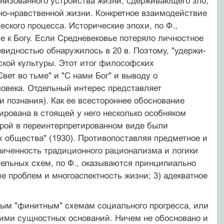
а­низованного устройства жизни, сдерживающего зло,
но-нравственной жизни. Конкретное взаи­модействие
ского процесса. Истори­ческие эпохи, по Ф.,
ие к Богу. Если Средневековье потеряло личностное
е­видностью обнаружилось в 20 в. Поэтому, "удержи­
ской культуры. Этот итог философ­ских
вет во тьме" и "С нами Бог" и выводу о
овека. Отдельный ин­терес представляет
и познания). Как ее всестороннее обоснование
зирована в стоящей у него несколько особняком
торой в переинтерпретированном виде были
х общества" (1930). Противо­поставляя предметное и
ниченность традиционного рационализма и логики
тельных схем, по Ф., оказываются принципиально
ие проблем и многоаспектность жизни; 3) адекватное
ным "финитным" схемам социального прогресса, или
ними сущностных ос­нований. Ничем не обосновано и