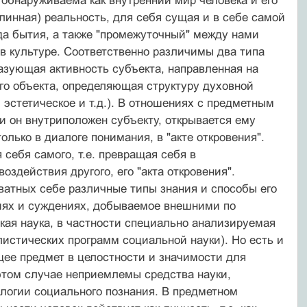
 обнаруживаема как внутренний мир человека и его
линная) реальность, для себя сущая и в себе самой
да бытия, а также "промежуточный" между нами
 в культуре. Соответственно различимы два типа
азующая активность субъекта, направлен­ная на
го объекта, определяющая структуру духовной
 эстетическое и т.д.). В отношениях с предметным
и он внутриположен субъекту, открывается ему
олько в диалоге понимания, в "акте открове­ния".
себя самого, т.е. превращая се­бя в
оздействия другого, его "акта откровения".
ватных себе различные типы знания и способы его
тиях и суждениях, добываемое внешними по
ская наука, в частности специально анализируемая
листических программ социальной науки). Но есть и
ее предмет в цело­стности и значимости для
этом случае неприемлемы средства науки,
огии со­циального познания. В предметном