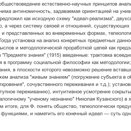
обще­ствоведение естественно-научных принципов анали
нима антиномичность, задаваемая ориентаци­ей на уни
предложил как исходную схему "идеал-реализма", двухс
, а через систему связей и отношений, существующих 
 и представ­ленных во вневременных формах, телеоло
Тогда установка на анализ конкретных предметных данн
ыслов и методологической проработкой целей как пред
 "Предмете знания" (1915) введенные: трактовка всеедин
 в программу соци­альной философии как методологии; 
ания, в плос­кости которого невозможно решение вставш
хем анализа "живым знанием" (погружение субъекта в о
откровения", сочувственного пережива­ния и т.д.); устан
ступное переживанию), интуитивное усмотрение сокрыт
алогичному "ученому незнанию" Николая Кузанского) в 
ом итоге, для Ф. понять общество, телеологиче­ски пред
ункциями, и наметить его конеч­ный идеал — суть одна