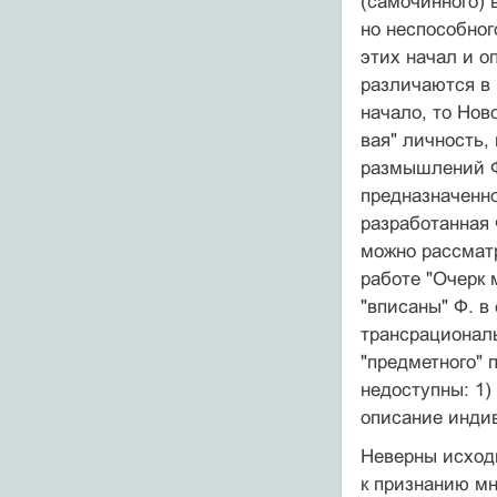
(самочинного) 
но неспособног
этих начал и о
различаются в 
начало, то Нов
вая" личность,
размышлений Ф.
предназначенно
разработанная 
можно рассматр
рабо­те "Очерк
"вписаны" Ф. в
трансрациональ
"предметного" 
недоступны: 1)
описание инди
Неверны исход
к признанию мн