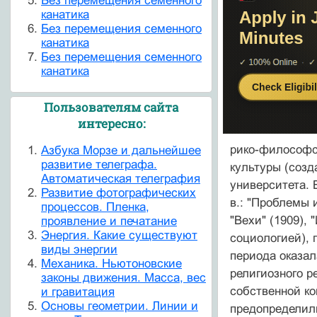
Без перемещения семенного
канатика
Без перемещения семенного
канатика
Без перемещения семенного
канатика
Пользователям сайта
интересно:
рико-философск
Азбука Морзе и дальнейшее
развитие телеграфа.
культуры (созд
Автоматическая телеграфия
университета. 
Развитие фотографических
в.: "Проблемы 
процессов. Пленка,
"Ве­хи" (1909),
проявление и печатание
Энергия. Какие существуют
социологией), 
виды энергии
периода оказал
Механика. Ньютоновские
религиозного р
законы движения. Масса, вес
собственной к
и гравитация
Основы геометрии. Линии и
предопредели­л