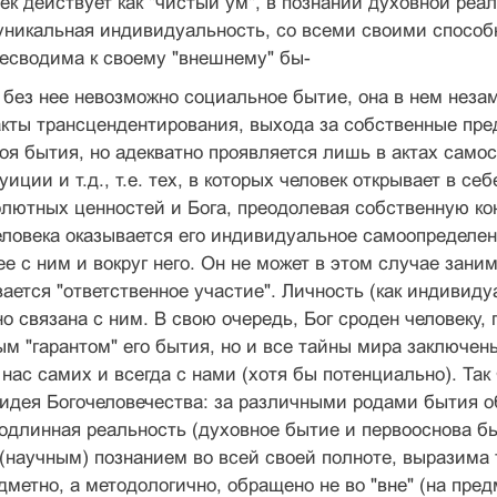
к действует как "чистый ум", в познании духовной ре­аль
 уникальная индивидуальность, со всеми своими спосо
есводима к своему "внешнему" бы-
 без нее невозможно социальное бытие, она в нем неза
кты трансцендентирования, выхода за собственные пред
оя бытия, но адек­ватно проявляется лишь в актах самосо
иции и т.д., т.е. тех, в которых человек открывает в се
­лютных ценностей и Бога, преодолевая собственную ко
овека оказывается его индивидуальное самоопределение
е с ним и вокруг него. Он не может в этом случае зан
вается "ответ­ственное участие". Личность (как индивид
но связана с ним. В свою очередь, Бог сроден чело­веку
м "гарантом" его бытия, но и все тай­ны мира заключен
в нас самих и всегда с на­ми (хотя бы потенциально). Та
дея Богочеловечества: за различными родами бытия об
од­линная реальность (духовное бытие и первооснова б
научным) познанием во всей своей полноте, выразима то
метно, а методологично, обращено не во "вне" (на предме