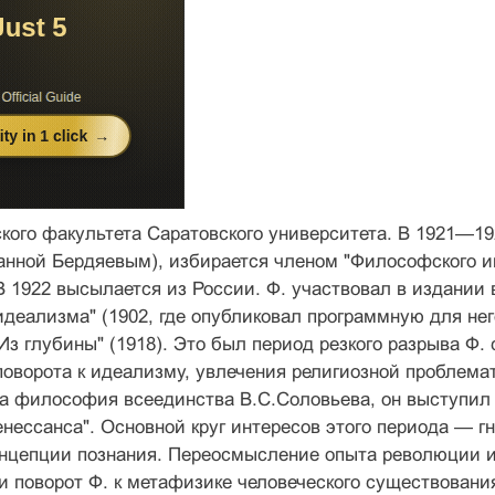
ого факультета Саратовского универ­ситета. В 1921—19
анной Бердяевым), изби­рается членом "Философского и
В 1922 высылается из России. Ф. участвовал в издании 
идеа­лизма" (1902, где опубликовал программную для не
 "Из глубины" (1918). Это был период резко­го разрыва Ф.
поворота к идеализму, увле­чения религиозной проблема
а философия всеединства В.С.Соловьева, он выступил о
енессанса". Основной круг интересов этого периода — гн
он­цепции познания. Переосмысление опыта революции 
и поворот Ф. к метафизике человеческого существова­ни