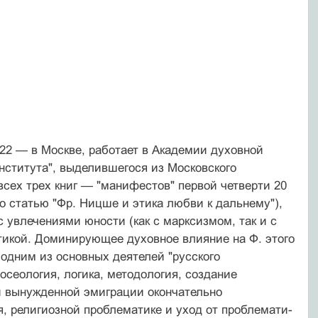
22 — в Москве, работает в Акаде­мии духовной
нститута", выделивше­гося из Московского
всех трех книг — "манифестов" первой четверти 20
го статью "Фр. Ницше и этика любви к дальнему"),
 с увлечениями юности (как с марксиз­мом, так и с
тикой. Доминирующее ду­ховное влияние на Ф. этого
дним из ос­новных деятелей "русского
осеоло­гия, логика, методология, создание
и вынужденной эмиграции окончательно
я, религиозной проблематике и уход от проблемати­