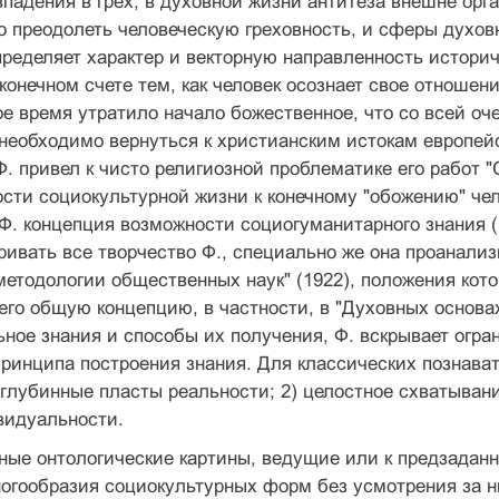
впа­дения в грех, в духовной жизни антитеза внешне орг
о преодолеть человеческую греховность, и сферы духов
пределяет характер и вектор­ную направленность историче
конечном счете тем, как человек осознает свое отношен
ое время утратило начало божественное, что со всей оч
 необходимо вернуться к христианским истокам европей
 привел к чисто религиозной проблематике его работ "С
сти социокультурной жиз­ни к конечному "обожению" чел
Ф. концепция воз­можности социогуманитарного знания (
и­вать все творчество Ф., специально же она проанали­
 методологии общественных наук" (1922), положения ко
 его общую концепцию, в частно­сти, в "Духовных основа
ное знания и способы их получения, Ф. вскрывает огра
принципа построения знания. Для классических по­знава
 глубинные пласты реальности; 2) це­лостное схватыван
видуальности.
ные онтологические картины, ведущие или к предзадан
огообразия социокуль­турных форм без усмотрения за 