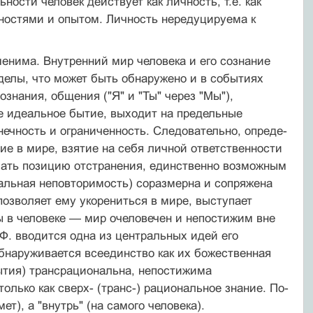
ности человек действует как личность, т.е. как
бностями и опытом. Личность нередуцируема к
менима. Внутренний мир человека и его сознание
елы, что может быть обна­ружено и в событиях
знания, обще­ния ("Я" и "Ты" через "Мы"),
бе иде­альное бытие, выходит на предельные
нечность и ограниченность. Следовательно, опреде­
 в мире, взятие на себя личной ответ­ственности
имать позицию отстранения, единственно возможным
уальная не­повторимость) соразмерна и сопряжена
, позволяет ему укорениться в мире, выступает
ы в человеке — мир очеловечен и не­постижим вне
к Ф. вводится одна из центральных идей его
наруживается всеединство как их божественная
ы­тия) трансрациональна, непостижима
лько как сверх- (транс-) рациональное знание. По­
т), а "внутрь" (на самого человека).