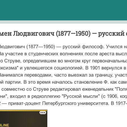
ен Людвигович (1877—1950) — рус­ский
юдвигович (1877—1950) — рус­ский философ. Учился н
За участие в студенческих волнениях после ареста высл
о Струве, опре­делившем во многом круг первоначальных
рксизма" и увлекшегося социологией. В 1901 вер­нулся 
Занимался переводами, часто выез­жал за границу, учас
й партии. В это время началось становление Ф. как са
е совместно со Струве редактировал еженедельник "Поля
ни", входил в редколлегию "Русской мысли" (с 1906, к
2 — приват-доцент Петербургского университета. В 191