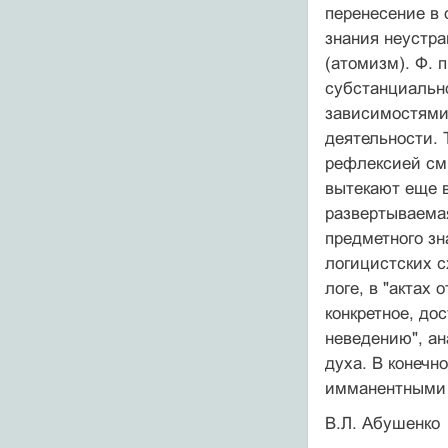
перенесение в 
знания неустра
(атомизм). Ф. 
субстанциально
зависимостями
деятельности. 
ре­флексией см
вытекают еще в
развертываемая
предметного зн
логицистских с
логе, в "актах 
конкретное, до
неведению", ан
духа. В конечн
имманентными ф
В.Л. Абушенко