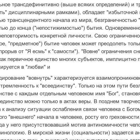
ное трансдефинитивно (выше всяких определений) и тр
ть" дисциплинарны­ми рамками), обладает "избыточной 
ю трансцендентного начала из мира, безграничностью 
тью до конца ("непостижимостью") бытия. Одно­временн
еповторимость конкретной личности. Свою ограниченнос
е, "предметное") бытие че­ловек может преодолеть толь
 (прорыв от "Я есмь" к "самости"). "Вовне" ограничения 
 как первичное единство многих субъектов, им­плицитно 
ируется в "любви" и
дирование "вовнутрь" характеризуется взаимопроникнов
стремленность к "всеедин­ству". Только на этом пути бе
нстве с каждым отдельным человеком имя "Бог", стано
 един­ство можно только в актах веры. В позднем творче
а к анализу ситуации ослабления связи человека с Богом
го "внешнего" начала в человеке, рос­ту его греховност
да у него присутствовав­ший мотив антиномичности челов
иноло­гию. В мирской жизни (социальности) задается ан