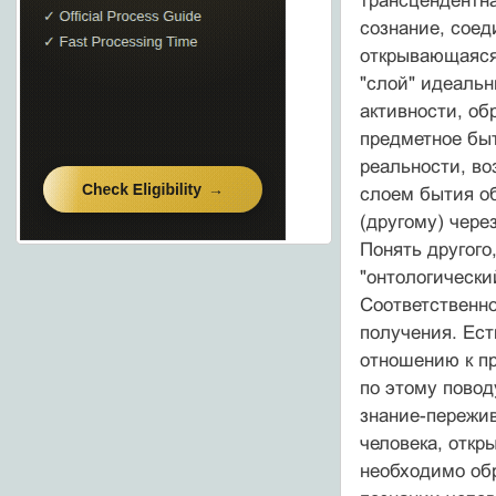
трансцендентна
сознание, соед
открывающаяся.
"слой" идеальн
актив­ности, о
предметное быт
реальности, во
слоем бытия об
(другому) через
Понять другого
"онтологически
Соответственно
получения. Ест
отношению к пр
по этому повод
знание-пережив
человека, откр
необходимо об