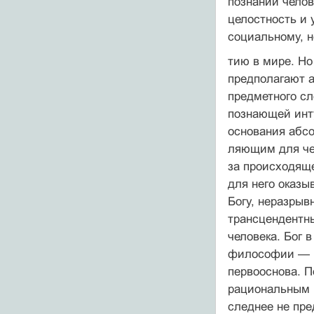
познании челове
цело­стность и
социальному, н
тию в мире. Но
предполагают а
предметного сл
познающей инту
основания абсо
ляющим для чел
за происходяще
для него оказы
Богу, нераз­рыв
трансцендентны
человека. Бог 
философии — и
первооснова. П
рациональным (
следнее не пред