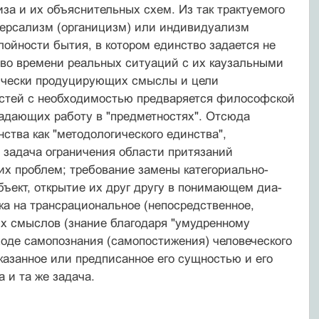
за и их объяснительных схем. Из так трактуемого
версализм (органицизм) или индивидуализм
лойности бытия, в котором единство задается не
во времени реальных си­туаций с их каузальными
гически продуцирующих смыслы и цели
ос­тей с необходимостью предваряется философской
задающих работу в "предметностях". Отсюда
ства как "методологиче­ского единства",
задача ограниче­ния области притязаний
их про­блем; требование замены категориально-
бъект, открытие их друг другу в понимающем диа­
овка на трансрациональное (непо­средственное,
ых смыслов (знание благодаря "умудренному
ходе са­мопознания (самопостижения) человеческого
указанное или предписанное его сущностью и его
 и та же задача.