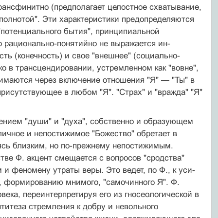
ансфинитно (предполагает целост­ное схватывание,
полнотой". Эти ха­рактеристики предопределяются
"потенциального бытия", принципиальной
о рационально-понятийно не выражается ин­
ть (конечность) и свое "внешнее" (социально-
ко в трансцендировании, устремленном как "вовне",
снимают­ся через включение отношения "Я" — "Ты" в
присутствующее в любом "Я". "Страх" и "вражда" "Я"
ением "души" и "духа", собственно и образующем
зличное и непостижимое "Божество" обретает в
вясь близким, но по-прежнему непостижимым.
стве Ф. акцент смещается с вопросов "сродства"
 и феномену утраты веры. Это ведет, по Ф., к уси­
и, формированию мнимого, "само­чинного Я". Ф.
ека, переинтерпрети­руя его из гносеологической в
тите­за стремления к добру и невольного