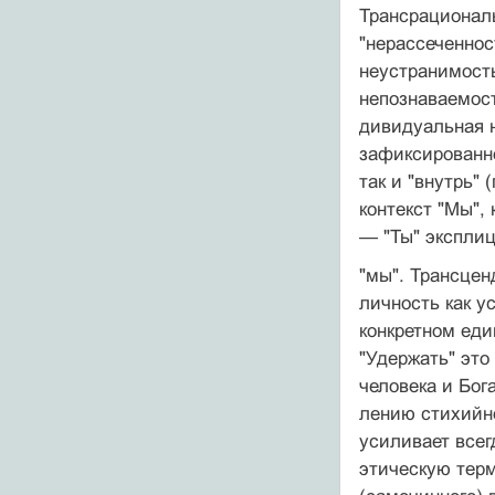
Трансрациональ
"нерассеченнос
неустранимость
непознавае­мос
дивидуальная н
зафиксированно
так и "внутрь"
контекст "Мы",
— "Ты" эксплиц
"мы". Трансцен
личность как у
конкретном еди
"Удержать" это
человека и Бог
лению стихийно
усиливает всег
этическую терм