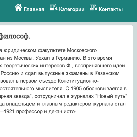
Главная
Категории
Контакты
 философ.
а юридическом факультете Московского
ан из Москвы. Уехал в Германию. В это время
 теоретичес­ких интересов Ф., воспринявшего идеи
в Россию и сдал выпускные экзамены в Казан­ском
твовал в первом съезде Конститу­ционно-
мостоятельного мыслителя. С 1905 обосновывается в
рная звезда", сотрудничал в журналах "Новый путь"
огда владельцем и главным редактором журнала стал
7—1921 профессор и декан исто-