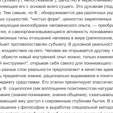
 субъекту ("непостижимое"), целостно и нерасчленя­емо
иняющие его с основой всего сущего. Это духовная (под
 Тем самым, по Ф., об­наруживаются два различных ро
ых сущ­ностей, "чистых форм", ценностно закрепленных
бразующие многообразие человеческого опы­та, — преобр
ие, и самоорганизовывающаяся активность познаваемо
зможные типы от­ношений человека в мире (религиозное,
ъект противопоставлен субъекту. В духовной реальност
 воздействие на него. Человек же открывается другому т
, обрести новый внутренний опыт можно, только изменяя 
й инструмент", открывая себя са­мого для понимающего в
 разные слои реальности предполагают в качестве адек
ь предмет­ное знание, рационально выражаемое в поня
едмету средствами. Его эталон презентирует класси­че
у Ф. социология (как воплощение пози­тивистски-натура
ание (знание-понима­ние, знание-общение), схватывающ
ывающий ему доступ к сокровенным глубинам бытия. В 
ращение к философии и выработка специальной методол