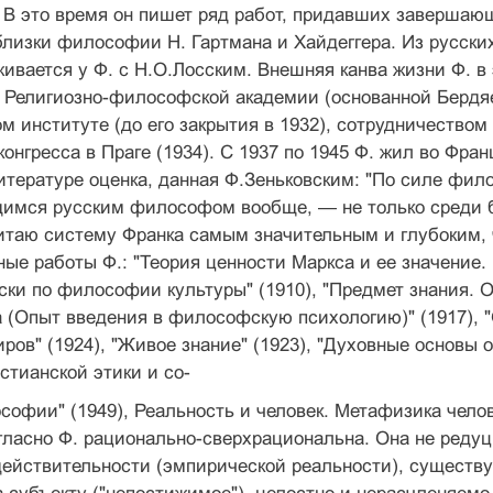
 В это время он пишет ряд работ, при­давших заверша
близки философии Н. Гартмана и Хайдеггера. Из русски
ива­ется у Ф. с Н.О.Лосским. Внешняя канва жизни Ф. 
и Религиозно-философской академии (осно­ванной Бердя
м институте (до его закрытия в 1932), сотрудничеством
онгресса в Праге (1934). С 1937 по 1945 Ф. жил во Фра
итературе оценка, данная Ф.Зеньковским: "По силе фило
мся русским философом вообще, — не только сре­ди бл
считаю систему Франка самым значительным и глубоким,
ые работы Ф.: "Теория ценно­сти Маркса и ее значение.
ки по филосо­фии культуры" (1910), "Предмет знания. О
 (Опыт введения в философскую психологию)" (1917), "
ров" (1924), "Живое знание" (1923), "Ду­ховные основы 
стианской этики и со-
офии" (1949), Реальность и человек. Метафизика человеч
гласно Ф. рационально-сверхрациональна. Она не редуци
 действитель­ности (эмпирической реальности), существ