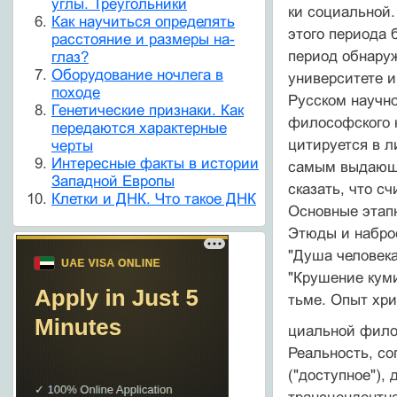
углы. Треугольники
ки социальной.
Как научиться определять
этого периода 
расстояние и размеры на-
период обнаруж
глаз?
Оборудование ночлега в
уни­верситете 
походе
Русском научно
Генетические признаки. Как
философского к
передаются характерные
цитируется в л
черты
Интересные факты в истории
самым выда­ющи
Западной Европы
ска­зать, что 
Клетки и ДНК. Что такое ДНК
Основные этапн
Этюды и наброс
"Душа человека
"Кру­шение куми
тьме. Опыт хри
циальной филос
Реальность, со
("доступное"),