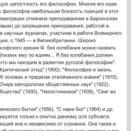
ющую целостность его философии. Многие его идеи
х философов наи­большая близость позиций в этот
в эмиграции отмечена преподаванием в Берлинском
евым) до запрещения преподавания, рабо­той в
 в научных журналах, участием в работе Всемирного
нции, с 1945 — в Великобритании. Широко
софско­го зрения Ф. без колебания можно назвать
изких ему по идеям... Я без колебания должен
 что мы находим в развитии русской фило­софии".
 Критический этюд" (1900), "Философия и жизнь.
б основах и пределах отвлеченного знания" (1915),
Очерк методологии общественных наук" (1922),
общества" (1930), "Непостижимое" (1939), "Свет во
еского бытия" (1956), "С нами Бог" (1964) и др.
руется только к опыт­но данному для субъекта
ующей вне и независимо от сознания. Она также и