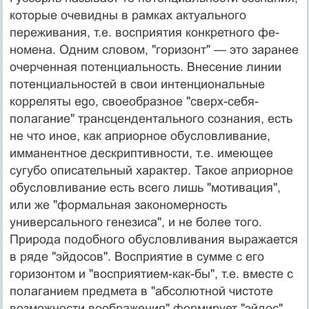
которые очевидны в рамках ак­туального
переживания, т.е. восприятия конкретного фе­
номена. Одним словом, "горизонт" — это заранее
очер­ченная потенциальность. Внесение линии
потенциальностей в свои интенциональные
корреляты ego, своеоб­разное "сверх-себя-
полагание" трансцендентального со­знания, есть
не что иное, как априорное обусловливание,
имманентное дескриптивности, т.е. имеющее
сугубо описательный характер. Такое априорное
обусловливание есть всего лишь "мотивация",
или же "формальная закономерность
универсального генезиса", и не более того.
Природа подобного обусловливания выражается
в ряде "эйдосов". Восприятие в сумме с его
горизонтом и "восприятием-как-бы", т.е. вместе с
полаганием предме­та в "абсолютной чистоте
возможности воображения" формирует "эйдос",