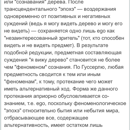
или "сознавания" дере­ва. После
трансцендентального "эпохэ" — воздержания
одновременно от позитивных и негативных
суждений (ведь я могу видеть дерево и могу его
не видеть) — со­храняется одно лишь ego как
"незаинтересованный зри­тель" (тот, кто способен
видеть и не видеть предмет). В результате
подобной редукции, предметная составляю­щая
суждения "я вижу дерево" становится не более
чем "феноменом" сознания. По Гуссерлю, любая
предмет­ность сводится к тем или иным
"феноменам", к тому, протекание чего может
иметь альтернативный ход. Фор­ма же данного
протекания априорно обусловливается со­
знанием, т.е. ego, поскольку феноменологическое
"эпо­хэ" относительно бытия или небытия мира,
отбрасываю­щее все, содержащее
альтернативность, имеет остатком лишь