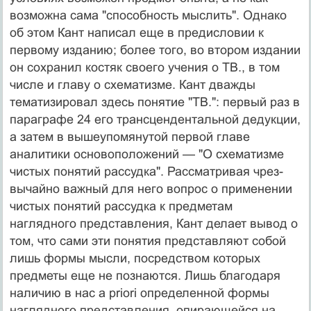
возможна сама "способ­ность мыслить". Однако
об этом Кант написал еще в пре­дисловии к
первому изданию; более того, во втором из­дании
он сохранил костяк своего учения о ТВ., в том
числе и главу о схематизме. Кант дважды
тематизировал здесь понятие "ТВ.": первый раз в
параграфе 24 его трансцендентальной дедукции,
а затем в вышеупомяну­той первой главе
аналитики основоположений — "О схе­матизме
чистых понятий рассудка". Рассматривая чрез­
вычайно важный для него вопрос о применении
чистых понятий рассудка к предметам
наглядного представле­ния, Кант делает вывод о
том, что сами эти понятия представляют собой
лишь формы мысли, посредством которых
предметы еще не познаются. Лишь благодаря
наличию в нас a priori определенной формы
наглядного представления, опирающейся на