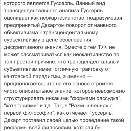
которо­го является Гуссерль. Данный вид
трансцендентального анализа Гуссерль
оценивает как неокартезианство, под­разумевая
предпринятый Декартом поворот от наивного
объективизма к трансцендентальному
субъективизму в деле обоснования
дескриптивного знания. Вместе с тем Т.Ф. не
может рассматриваться как неокантианство по
той простой причине, что трансцендентальный
субъек­тивизм имеет отличную трактовку от
кантовской пара­дигмы, а именно —
предполагается, что на его основе строится
чисто описательное знание, которое невозмож­но
структурировать никакими "формами рассудка",
"ка­тегориями" и т.д. Так, в "Размышлениях о
первой фило­софии", как отмечает Гуссерль,
Декарт поставил своей целью проведение такой
реформы всей философии, ко­торая бы