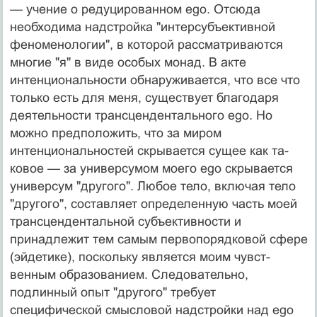
— учение о редуцированном ego. Отсюда
необходима над­стройка "интерсубъективной
феноменологии", в которой рассматриваются
многие "я" в виде особых монад. В ак­те
интенциональности обнаруживается, что все что
толь­ко есть для меня, существует благодаря
деятельности трансцендентального ego. Но
можно предположить, что за миром
интенциональностей скрывается сущее как та­
ковое — за универсумом моего ego скрывается
универ­сум "другого". Любое тело, включая тело
"другого", со­ставляет определенную часть моей
трансцендентальной субъективности и
принадлежит тем самым первопорядковой сфере
(эйдетике), поскольку является моим чувст­
венным образованием. Следовательно,
подлинный опыт "другого" требует
специфической смысловой надстрой­ки над ego