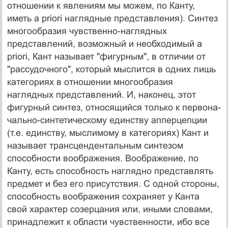
отношении к явле­ниям мы можем, по Канту,
иметь a priori наглядные пред­ставления). Синтез
многообразия чувственно-наглядных
представлений, возможный и необходимый a
priori, Кант называет "фигурным", в отличии от
"рассудочного", ко­торый мыслится в одних лишь
категориях в отношении многообразия
наглядных представлений. И, наконец, этот
фигурный синтез, относящийся только к первона­
чально-синтетическому единству апперцепции
(т.е. единству, мыслимому в категориях) Кант и
называет трансцендентальным синтезом
способности воображе­ния. Воображение, по
Канту, есть способность наглядно представлять
предмет и без его присутствия. С одной стороны,
способность воображения сохраняет у Канта
свой характер созерцания или, иными словами,
принад­лежит к области чувственности, ибо все