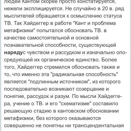
людей Кантом скорее просто констатируется,
нежели эксплицируется. Не случайно в 20 в. ряд
мыслителей обращается к осмыслению статуса
ТВ. Так Хайдеггер в работе "Кант и проблема
метафизи­ки" попытался обосновать ТВ. в
качестве самостоятель­ной и основной
познавательной способности, существу­ющей
наряду
с чувством и рассудком и изначально опо­
средующей их органическое единство. Более
того, Хай­деггер стремился обосновать также и
то, что именно эта "радикальная способность"
является "подлинным источ­ником", из которого
последовательно возникают созер­цание и
понятие, рассудок и разум. По мысли Хайдегге­
ра, учение о ТВ. и его "схематизме" составило
решаю­щую стадию в кантовском обосновании
метафизики, без которого оказываются
совершенно не понятны ни транс­цендентальная