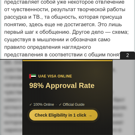
представляет собой уже некото­рое отвлечение
от чувственности, результат творческой работы
рассудка и ТВ., та общность, которая присуща
понятию, здесь еще не достигается. Это лишь
первый шаг к обобщению. Другое дело — схема;
существуя в мышлении и обозначая само
правило определения на­глядного
представления в соответствии с общим поняти­
1
ем, она продвигает познание дальше от
чувственности в сторону самого мышления,
становится ближайшим ша­гом к понятию,
начиная (опять же при всей ее связи с
чувственностью) раскрывать как бы смысл
самого пред­мета, его суть самого по себе. Кант
иллюстрирует эту мысль следующим примером.
Понятие собаки обознача­ет правило, согласно
которому моя способность вообра­жения может
нарисовать форму четвероногого животно­го в