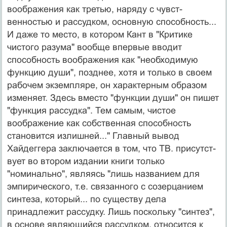
воображения как третью, наряду с чувст­
венностью и рассудком, основную способность...
И даже то место, в котором Кант в "Критике
чистого разума" во­обще впервые вводит
способность воображения как "не­обходимую
функцию души", позднее, хотя и только в своем
рабочем экземпляре, он характерным образом
из­меняет. Здесь вместо "функции души" он пишет
"функ­ция рассудка". Тем самым, чистое
воображение как соб­ственная способность
становится излишней..." Главный вывод
Хайдеггера заключается в том, что ТВ. присутст­
вует во втором издании книги только
"номинально", яв­ляясь "лишь названием для
эмпирического, т.е. связанно­го с созерцанием
синтеза, который... по существу дела
принадлежит рассудку. Лишь поскольку "синтез",
в ос­нове являющийся рассудком, относится к