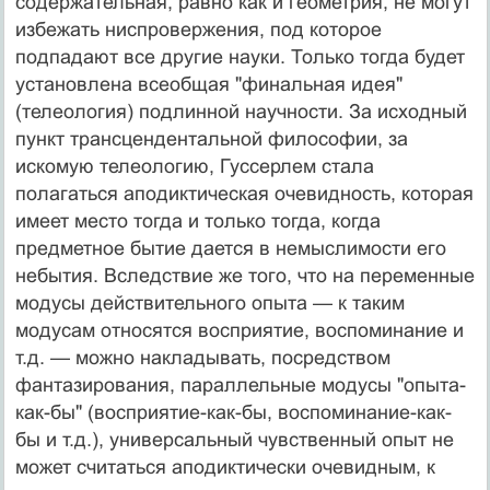
содержатель­ная, равно как и геометрия, не могут
избежать ниспро­вержения, под которое
подпадают все другие науки. Только тогда будет
установлена всеобщая "финальная идея"
(телеология) подлинной научности. За исходный
пункт трансцендентальной философии, за
искомую теле­ологию, Гуссерлем стала
полагаться аподиктическая очевидность, которая
имеет место тогда и только тогда, когда
предметное бытие дается в немыслимости его
не­бытия. Вследствие же того, что на переменные
модусы действительного опыта — к таким
модусам относятся восприятие, воспоминание и
т.д. — можно накладывать, посредством
фантазирования, параллельные модусы "опыта-
как-бы" (восприятие-как-бы, воспоминание-как-
бы и т.д.), универсальный чувственный опыт не
может считаться аподиктически очевидным, к