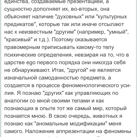
единства, создаваемые презентацией, а
сущностно дополняет их, во-вторых, она
объясняет наличие "духовных" или "культурных
предикатов", которые так или иначе отсылают
нас к неизвестным "другим" (на­пример, "умный",
"красивый" и т.д.). Поэтому оказыва­ется
правомерным приписывать какому-то телу
психиче­ские определения, невзирая на то, что в
царстве ego пер­вого порядка они никогда себя
не обнаруживают. Итак, "другой" не является
изначальной самоданностью пред­мета, а
создается в процессе феноменологического уси­
лия. Я познаю "других" как управляющих по
аналогии со мной своими телами и как
познающих в опыте тот же самый мир, который
познается мною. В свою очередь, животных я
познаю как "аномальные модификации" ме­ня
самого. Наложение аппрезентации на феномены