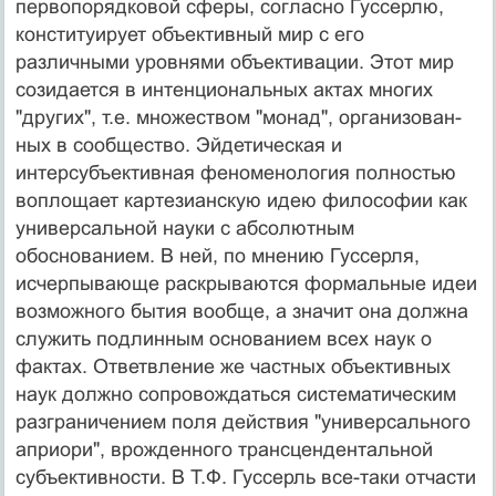
первопорядковой сферы, согласно Гуссерлю,
конституирует объективный мир с его
различными уровнями объекти­вации. Этот мир
созидается в интенциональных актах многих
"других", т.е. множеством "монад", организован­
ных в сообщество. Эйдетическая и
интерсубъективная феноменология полностью
воплощает картезианскую идею философии как
универсальной науки с абсолют­ным
обоснованием. В ней, по мнению Гуссерля,
исчер­пывающе раскрываются формальные идеи
возможного бытия вообще, а значит она должна
служить подлинным основанием всех наук о
фактах. Ответвление же частных объективных
наук должно сопровождаться систематиче­ским
разграничением поля действия "универсального
априори", врожденного трансцендентальной
субъектив­ности. В Т.Ф. Гуссерль все-таки отчасти