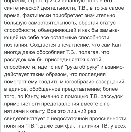
образом, строго фиксированную роль в его
синтетической дея­тельности, Т.В., в то же самое
время, фактически приоб­ретает значительно
большую самостоятельность, обре­тая статус
способности, объединяющей и как бы замыка­
ющей на себе все остальные способности
познания. Со­здается впечатление, что сам Кант
иногда даже обособ­ляет Т.В., полагая, что
рассудок как бы присоединяется к этой
способности, идет с ней "рука об руку" и взаимо­
действует таким образом, что последняя
помогает ему сводить многообразие созерцаний
в единое, обобщенное представление; более
того, по Канту, именно с помощью Т.В. рассудок
применяет эти представления вместе с по­
нятиями к опыту. Все это лишний раз
свидетельствует о недостаточной проясненности
понятия "ТВ.": даже сам факт наличия ТВ. у всех