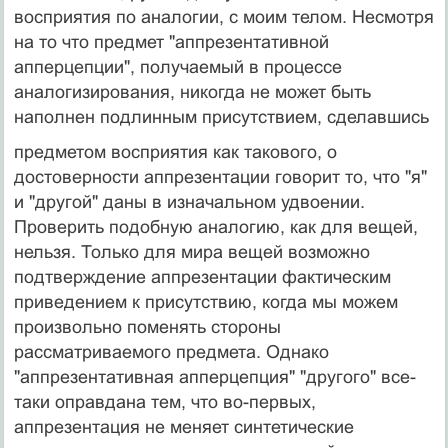
восприятия по аналогии, с моим телом. Несмотря
на то что предмет "аппрезентативной
апперцепции", получае­мый в процессе
аналогизирования, никогда не может быть
наполнен подлинным присутствием, сделавшись
предметом восприятия как такового, о
достоверности аппрезентации говорит то, что "я"
и "другой" даны в изна­чальном удвоении.
Проверить подобную аналогию, как для вещей,
нельзя. Только для мира вещей возможно
подтверждение аппрезентации фактическим
приведени­ем к присутствию, когда мы можем
произвольно поме­нять стороны
рассматриваемого предмета. Однако
"аппрезентативная апперцепция" "другого" все-
таки оправ­дана тем, что во-первых,
аппрезентация не меняет синте­тические