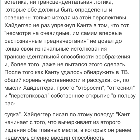
эстетика, ни трансцендентальная логика,
которые обе должны быть определены и
освещены толь­ко исходя из этой перспективы.
Хайдеггер не раз упрек­нул Канта в том, что тот,
"несмотря на очевидные, им са­мим впервые
распознанные предначертания" не довел до
конца свои изначальные истолкования
трансценденталь­ной способности воображения
и, более того, даже не пы­тался этого сделать.
После того как Канту удалось обна­ружить в ТВ.
общий корень чувственности и рассудка, он, по
мысли Хайдеггера, просто "отбросил", "оттеснил"
и "перетолковал" собственное открытие "в пользу
рас-
судка". Хайдеггер писал по этому поводу: "Кант
начина­ет с того, что вычеркивает из второго
издания оба глав­ных места, в которых он ранее
недвусмысленно вводил способность