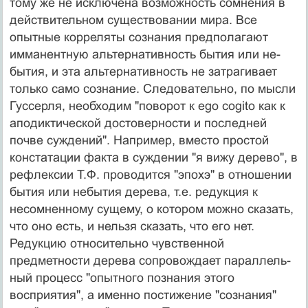
тому же не ис­ключена возможность сомнения в
действительном суще­ствовании мира. Все
опытные корреляты сознания пред­полагают
имманентную альтернативность бытия или не­
бытия, и эта альтернативность не затрагивает
только са­мо сознание. Следовательно, по мысли
Гуссерля, необхо­дим "поворот к ego cogito как к
аподиктической досто­верности и последней
почве суждений". Например, вме­сто простой
констатации факта в суждении "я вижу де­рево", в
рефлексии Т.Ф. проводится "эпохэ" в отношении
бытия или небытия дерева, т.е. редукция к
несомненно­му сущему, о котором можно сказать,
что оно есть, и нельзя сказать, что его нет.
Редукцию относительно чув­ственной
предметности дерева сопровождает параллель­
ный процесс "опытного познания этого
восприятия", а именно постижение "сознания"