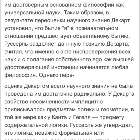
им до­стоверным основанием философии как
универсальной науки. Таким образом, в
результате переоценки научного знания Декарт
установил, что бытие "я" в познаватель­ном
отношении предшествует объективному бытию.
Гуссерль разделяет даннную позицию Декарта,
считая, что именно с акта ниспровержения всех
наук и с полагания собственного ego как высшей
удостоверяющей ин­станции начинается любая
философия. Однако пере-
оценка Декартом всего научного знания не была
прове­дена им достаточно радикально. У Декарта
свойство не­сомненности имплицитно
приписывалось предметам ло­гики и геометрии, в
той же мере как у Канта и Гегеля — предмету
содержательной логики. Гуссерль же утверж­дал,
что логика, неважно формальная или