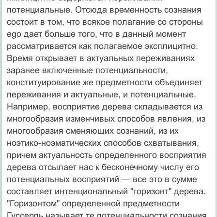
потенциальные. Отсюда временность сознания
состоит в том, что всякое полагание со стороны
ego дает больше того, что в данный момент
рассматрива­ется как полагаемое эксплицитно.
Время открывает в ак­туальных переживаниях
заранее включенные потенци­альности,
конституирование же предметности объединя­ет
переживания и актуальные, и потенциальные.
Напри­мер, восприятие дерева складывается из
многообразия изменчивых способов явления, из
многообразия сменя­ющих сознаний, из их
ноэтико-ноэматических способов схватывания,
причем актуальность определенного вос­приятия
дерева отсылает нас к бесконечному числу его
потенциальных восприятий — все это в сумме
составля­ет интенциональный "горизонт" дерева.
"Горизонтом" определенной предметности
Гуссерль называет те по­тенциальности сознания,