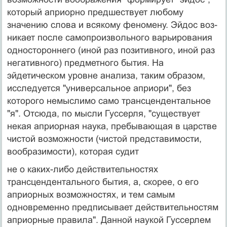
который априорно предшествует любому
значению слова и всякому феномену. Эйдос воз­
никает после самопроизвольного варьирования
односто­роннего (иной раз позитивного, иной раз
негативного) предметного бытия. На
эйдетическом уровне анализа, таким образом,
исследуется "универсальное априори", без
которого немыслимо само трансцендентальное
"я". Отсюда, по мысли Гуссерля, "существует
некая априор­ная наука, пребывающая в царстве
чистой возможности (чистой представимости,
вообразимости), которая судит
не о каких-либо действительностях
трансцендентально­го бытия, а, скорее, о его
априорных возможностях, и тем самым
одновременно предписывает действительностям
априорные правила". Данной наукой Гуссерлем