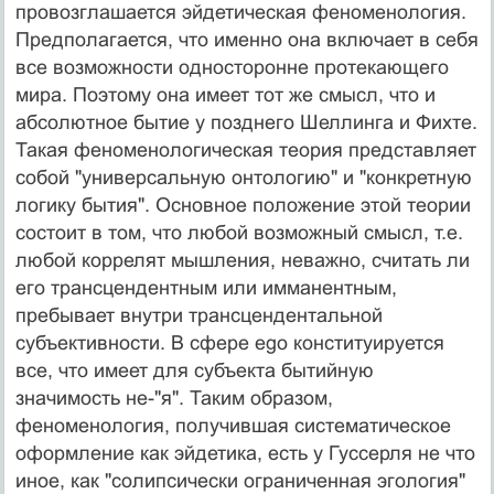
провоз­глашается эйдетическая феноменология.
Предполагает­ся, что именно она включает в себя
все возможности од­носторонне протекающего
мира. Поэтому она имеет тот же смысл, что и
абсолютное бытие у позднего Шеллин­га и Фихте.
Такая феноменологическая теория представ­ляет
собой "универсальную онтологию" и "конкретную
логику бытия". Основное положение этой теории
состо­ит в том, что любой возможный смысл, т.е.
любой корре­лят мышления, неважно, считать ли
его трансцендент­ным или имманентным,
пребывает внутри трансценден­тальной
субъективности. В сфере ego конституируется
все, что имеет для субъекта бытийную
значимость не-"я". Таким образом,
феноменология, получившая систе­матическое
оформление как эйдетика, есть у Гуссерля не что
иное, как "солипсически ограниченная эгология"