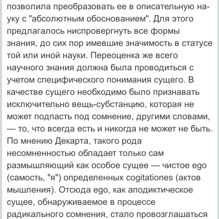
позволила преобразовать ее в описательную на­
уку с "абсолютным обоснованием". Для этого
предлага­лось ниспровергнуть все формы
знания, до сих пор имевшие значимость в статусе
той или иной науки. Пе­реоценка же всего
научного знания должна была прово­диться с
учетом специфического понимания сущего. В
качестве сущего необходимо было признавать
исключи­тельно вещь-субстанцию, которая не
может подпасть под сомнение, другими словами,
— то, что всегда есть и ни­когда не может не быть.
По мнению Декарта, такого ро­да
несомненностью обладает только сам
размышляю­щий как особое сущее — чистое ego
(самость, "я") опре­деленных cogitationes (актов
мышления). Отсюда ego, как аподиктическое
сущее, обнаруживаемое в процессе
радикального сомнения, стало провозглашаться