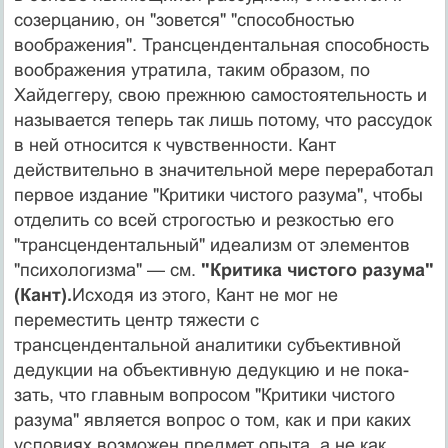
созерцанию, он "зовется" "способностью
воображения". Трансцен­дентальная способность
воображения утратила, таким образом, по
Хайдеггеру, свою прежнюю самостоятель­ность и
называется теперь так лишь потому, что рассудок
в ней относится к чувственности. Кант
действительно в значительной мере переработал
первое издание "Крити­ки чистого разума", чтобы
отделить со всей строгостью и резкостью его
"трансцендентальный" идеализм от эле­ментов
"психологизма" — см.
"Критика чистого разу­ма"
(Кант).
Исходя из этого, Кант не мог не
переместить центр тяжести с
трансцендентальной аналитики субъек­тивной
дедукции на объективную дедукцию и не пока­
зать, что главным вопросом "Критики чистого
разума" является вопрос о том, как и при каких
условиях возмо­жен предмет опыта, а не как