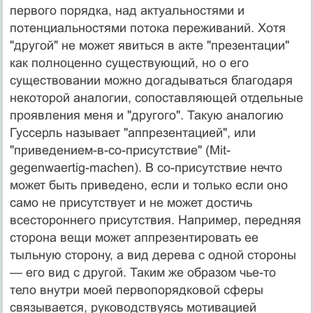
первого порядка, над актуальностями и
потенциальностями потока переживаний. Хотя
"другой" не может явиться в акте "презентации"
как полноценно су­ществующий, но о его
существовании можно догады­ваться благодаря
некоторой аналогии, сопоставляющей отдельные
проявления меня и "другого". Такую анало­гию
Гуссерль называет "аппрезентацией", или
"приведением-в-со-присутствие" (Mit-
gegenwaertig-machen). В со-присутствие нечто
может быть приведено, если и только если оно
само не присутствует и не может до­стичь
всестороннего присутствия. Например, передняя
сторона вещи может аппрезентировать ее
тыльную сто­рону, а вид дерева с одной стороны
— его вид с другой. Таким же образом чье-то
тело внутри моей первопорядковой сферы
связывается, руководствуясь мотивацией