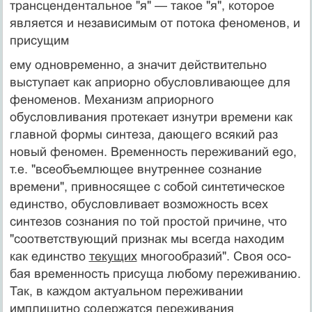
трансцендентальное "я" — такое "я", которое
явля­ется и независимым от потока феноменов, и
присущим
ему одновременно, а значит действительно
выступает как априорно обусловливающее для
феноменов. Меха­низм априорного
обусловливания протекает изнутри времени как
главной формы синтеза, дающего всякий раз
новый феномен. Временность переживаний ego,
т.е. "всеобъемлющее внутреннее сознание
времени", при­вносящее с собой синтетическое
единство, обусловлива­ет возможность всех
синтезов сознания по той простой причине, что
"соответствующий признак мы всегда на­ходим
как единство
текущих
многообразий". Своя осо­
бая временность присуща любому переживанию.
Так, в каждом актуальном переживании
имплицитно содержат­ся переживания