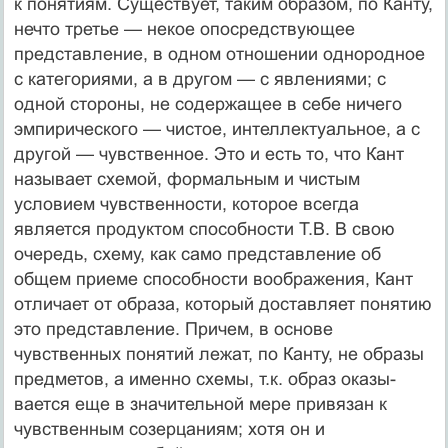
к по­нятиям. Существует, таким образом, по Канту,
нечто тре­тье — некое опосредствующее
представление, в одном отношении однородное
с категориями, а в другом — с явлениями; с
одной стороны, не содержащее в себе ниче­го
эмпирического — чистое, интеллектуальное, а с
дру­гой — чувственное. Это и есть то, что Кант
называет схе­мой, формальным и чистым
условием чувственности, которое всегда
является продуктом способности Т.В. В свою
очередь, схему, как само представление об
общем приеме способности воображения, Кант
отличает от об­раза, который доставляет понятию
это представление. Причем, в основе
чувственных понятий лежат, по Канту, не образы
предметов, а именно схемы, т.к. образ оказы­
вается еще в значительной мере привязан к
чувственным созерцаниям; хотя он и