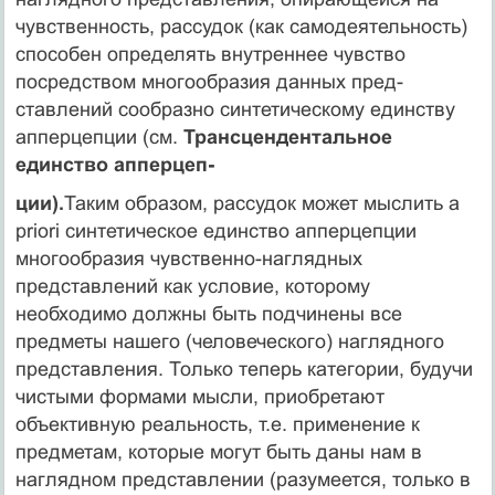
чувственность, рассу­док (как самодеятельность)
способен определять внут­реннее чувство
посредством многообразия данных пред­
ставлений сообразно синтетическому единству
аппер­цепции (см.
Трансцендентальное
единство апперцеп-
ции).
Таким образом, рассудок может мыслить a
priori синтетическое единство апперцепции
многообразия чув­ственно-наглядных
представлений как условие, которо­му
необходимо должны быть подчинены все
предметы нашего (человеческого) наглядного
представления. Толь­ко теперь категории, будучи
чистыми формами мысли, приобретают
объективную реальность, т.е. применение к
предметам, которые могут быть даны нам в
наглядном представлении (разумеется, только в