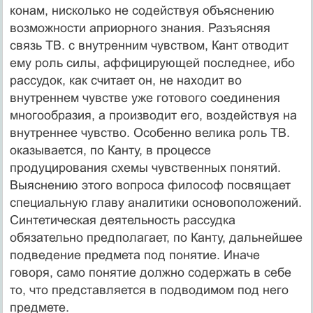
конам, нисколько не содействуя объяснению
возможнос­ти априорного знания. Разъясняя
связь ТВ. с внутренним чувством, Кант отводит
ему роль силы, аффицирующей последнее, ибо
рассудок, как считает он, не находит во
внутреннем чувстве уже готового соединения
многооб­разия, а производит его, воздействуя на
внутреннее чув­ство. Особенно велика роль ТВ.
оказывается, по Канту, в процессе
продуцирования схемы чувственных понятий.
Выяснению этого вопроса философ посвящает
специ­альную главу аналитики основоположений.
Синтетичес­кая деятельность рассудка
обязательно предполагает, по Канту, дальнейшее
подведение предмета под понятие. Иначе
говоря, само понятие должно содержать в себе
то, что представляется в подводимом под него
предмете.