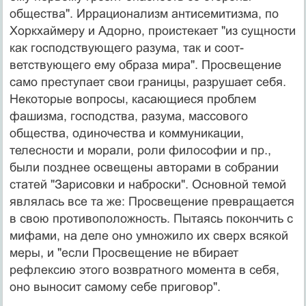
общества". Иррационализм антисемитизма, по
Хоркхаймеру и Адорно, проистекает "из сущности
как господствующего разума, так и соот­
ветствующего ему образа мира". Просвещение
само преступает свои границы, разрушает себя.
Некоторые вопросы, касающиеся проблем
фашизма, господства, разума, массового
общества, одиночества и коммуника­ции,
телесности и морали, роли философии и пр.,
были позднее освещены авторами в собрании
статей "Зари­совки и наброски". Основной темой
являлась все та же: Просвещение превращается
в свою противополож­ность. Пытаясь покончить с
мифами, на деле оно умно­жило их сверх всякой
меры, и "если Просвещение не вбирает
рефлексию этого возвратного момента в себя,
оно выносит самому себе приговор".