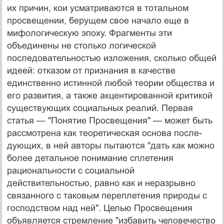
их причин, кои усматриваются в тотальном
просвеще­нии, берущем свое начало еще в
мифологическую эпо­ху. Фрагменты эти
объединены не столько логической
последовательностью изложения, сколько общей
идеей: отказом от признания в качестве
единственно истинной любой теории общества и
его развития, а также акцен­тированной критикой
существующих социальных реа­лий. Первая
статья — "Понятие Просвещения" — мо­жет быть
рассмотрена как теоретическая основа после­
дующих, в ней авторы пытаются "дать как можно
более детальное понимание сплетения
рациональности с со­циальной
действительностью, равно как и неразрывно
связанного с таковым переплетения природы с
господ­ством над ней". Целью Просвещения
объявляется стремление "избавить человечество