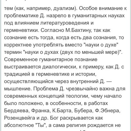
тем (как, например, дуализм). Особое внимание к
про­блематике Д. назрело в гуманитарных науках
под влия­нием литературоведения и
герменевтики. Согласно М.Бахтину, так как
сознание есть тогда, когда есть два сознания, то
корректнее употреблять вместо "науки о духе"
термин "науки о духах (двух по меньшей мере)".
Современное гуманитарное познание
выстраивается диалогически, к примеру, как Д. с
традицией в герме­невтике и истории,
осуществляющийся через внутрен­ний Д. —
мышление. Проблема Д. чрезвычайно важна для
современных концепций теологии, чему начало
бы­ло положено, в особенности, в работах
Бердяева, Фран­ка, К.Барта, Бубера, Ф.Эбнера,
Розенцвейга и др. Бог раскрывается как
абсолютное "Ты", а сама религия рождается не