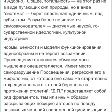
и Адорно). Общее, тотальность — на этот раз не
в виде пугающих сил природы, но в виде
"системы" — берет власть над единичным, над
субъектом. Разум более не является
самозаконодателем — диктуемые наукой, го­
сударственной идеологией, культурной
индустрией
нормы, ценности и модели функционирования
едино­образны и не терпят возражений.
Просвещение стано­вится обманом масс,
мышление овеществляется. Имеет место
саморазрушение Просвещения, регрессия его в
мифологию, от которой оно само же старательно
откре­щивалось и с которой боролось на
протяжении столе­тий. "Д.П." представляет собой
ряд фрагментов, тем или иным образом
раскрывающих позицию авторов по поводу
различных явлений современной цивилизации и