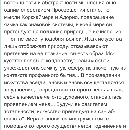
всеобщности и абстрактности мыш­ления еще
одним следствием Просвещения стало, по
мысли Хоркхаймера и Адорно, превращение
языка как знаковой системы, в коей мере он
претендует на позна­ние природы, в исчисление
— он не смеет уподоблять­ся ей. Язык искусства
лишь отображает природу, отка­зываясь от
претензии на ее познание, он есть образ. Ис­
кусство подобно колдовству: "самим собой
учреждает оно замкнутую сферу, исключенную из
контекста профанного бытия... В произведении
искусства всегда, вновь и вновь осуществляется
то удвоение, посредст­вом которого вещь являла
себя в качестве чего-то ду­ховного, становилась
проявлением мана... Будучи выра­зителем
тотальности, искусство претендует на сан аб­
солюта". Вера становится инструментом, с
помощью которого осуществляется подчинение и