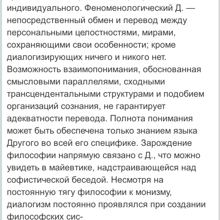
индивидуального. Феноменологический Д. —
непо­средственный обмен и перевод между
персональными целостностями, мирами,
сохраняющими свои особен­ности; кроме
диалогизирующих ничего и никого нет.
Возможность взаимопонимания, обоснованная
смысло­выми параллелями, сходными
трансцендентальными структурами и подобием
организаций сознания, не га­рантирует
адекватности перевода. Полнота понимания
может быть обеспечена только знанием языка
Другого во всей его специфике. Зарождение
философии напря­мую связано с Д., что можно
увидеть в майевтике, над­страивающейся над
софистической беседой. Несмотря на
постоянную тягу философии к монизму,
диалогизм постоянно проявлялся при создании
философских сис-