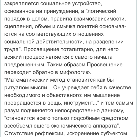
закрепляется социальное устройство,
основанное на принуждении, а "логический
порядок в целом, правила взаимозависи­мости,
сцепления, объем и смычка понятий основыва­
ются на соответствующих отношениях
социальной дей­ствительности, на разделении
труда". Просвещение то­талитарно, для него
всякий процесс является с самого начала
предрешенным. Таким образом Просвещение
переходит обратно в мифологию.
"Математический ме­тод становится как бы
ритуалом мысли... Он учреждает себя в качестве
необходимого и объективного: им мыш­ление
превращается в вещь, инструмент..." и тем самым
разум подчиняется непосредственно данному,
"стано­вится всего только подсобным средством
всеобъемлю­щего экономического аппарата".
Отсутствие рефлек­сии, искоренение субъектом