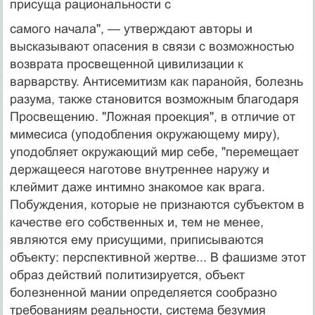
присуща рациональности с
самого начала", — утверждают авторы и
высказывают опасения в связи с возможностью
возврата просвещен­ной цивилизации к
варварству. Антисемитизм как пара­нойя, болезнь
разума, также становится возможным благодаря
Просвещению. "Ложная проекция", в отли­чие от
мимесиса (уподобления окружающему миру),
уподобляет окружающий мир себе, "перемещает
дер­жащееся наготове внутреннее наружу и
клеймит даже интимно знакомое как врага.
Побуждения, которые не признаются субъектом в
качестве его собственных и, тем не менее,
являются ему присущими, приписывают­ся
объекту: перспективной жертве... В фашизме этот
образ действий политизируется, объект
болезненной мании определяется сообразно
требованиям реальнос­ти, система безумия