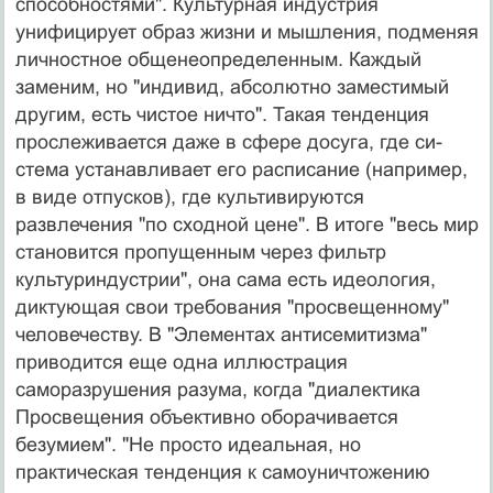
спо­собностями". Культурная индустрия
унифицирует об­раз жизни и мышления, подменяя
личностное общене­определенным. Каждый
заменим, но "индивид, абсо­лютно заместимый
другим, есть чистое ничто". Такая тенденция
прослеживается даже в сфере досуга, где си­
стема устанавливает его расписание (например,
в виде отпусков), где культивируются
развлечения "по сход­ной цене". В итоге "весь мир
становится пропущенным через фильтр
культуриндустрии", она сама есть идеоло­гия,
диктующая свои требования "просвещенному"
че­ловечеству. В "Элементах антисемитизма"
приводится еще одна иллюстрация
саморазрушения разума, когда "диалектика
Просвещения объективно оборачивается
безумием". "Не просто идеальная, но
практическая тен­денция к самоуничтожению