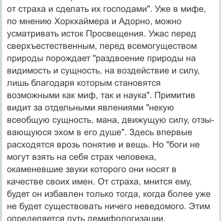
от страха и сделать их господами". Уже в мифе,
по мнению Хоркхаймера и Адорно, можно
усматривать исток Просвещения. Ужас перед
сверхъестественным, перед всемогуществом
природы порождает "раздвоение природы на
види­мость и сущность, на воздействие и силу,
лишь благо­даря которым становятся
возможными как миф, так и наука". Примитив
видит за отдельными явлениями "не­кую
всеобщую сущность, мана, движущую силу, отзы­
вающуюся эхом в его душе". Здесь впервые
расходятся врозь понятие и вещь. Но "боги не
могут взять на себя страх человека,
окаменевшие звуки которого они носят в
качестве своих имен. От страха, мнится ему,
будет он избавлен только тогда, когда более уже
не будет суще­ствовать ничего неведомого. Этим
определяется путь демифологизации,