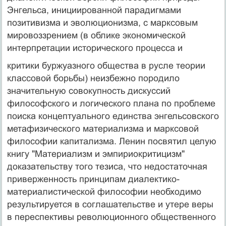
Энгельса, инициированной парадигмами
позитивизма и эволюци­онизма, с марксовым
мировоззрением (в облике эконо­мической
интерпретации исторического процесса и
критики буржуазного общества в русле теории
классо­вой борьбы) неизбежно породило
значительную сово­купность дискуссий
философского и логического плана по проблеме
поиска концептуального единства энгельсовского
метафизического материализма и марксовой
философии капитализма. Ленин посвятил целую
книгу "Материализм и эмпириокритицизм"
доказательству того тезиса, что недостаточная
приверженность прин­ципам диалектико-
материалистической философии необходимо
результируется в соглашательстве и утере веры
в переспективы революционного общественного