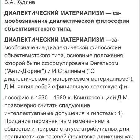
В.А. Кудина
ДИАЛЕКТИЧЕСКИЙ МАТЕРИАЛИЗМ — са­
мообозначение диалектической философии
объекти­вистского типа,
ДИАЛЕКТИЧЕСКИЙ МАТЕРИАЛИЗМ —
са­
мообозначение диалектической философии
объекти­вистского типа, основные положения
которой были сформулированы Энгельсом
("Анти-Дюринг") и И.Ста­линым ("О
диалектическом и историческом материа­лизме").
Д.М. являл собой официальную советскую фи-
лософию в 1930—1980-х. Квинтэссенцией Д.М.
право­мерно считать следующие
интеллектуальные допуще­ния и гипотезы: 1)
Придание перманентным изменени­ям в
обществе и природе статуса атрибутивных для
ре­альности как таковой (трактовка движения как