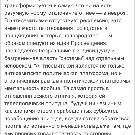
трансформируется в самую что ни на есть
разумную норму, отклонение от нее — в не­вроз".
В антисемитизме отсутствует рефлексия, зато
имеют место те отношения господства и
принуждения, которые непосредственным
образом следуют из идеи Просвещения,
наблюдается безразличие к индивидуу­му и
безграничная власть "системы" над отдельным
че­ловеком. "Антисемитской является не только
антисе­митская политическая платформа, но и
ограниченная рамками политической платформы
ментальность вооб­ще. Та самая ярость в
отношении всякого отличия, ко­торая ей
телеологически присуща, будучи ни чем иным,
как злопамятством порабощенных субъектов
порабо­щения природе, всегда готова обратиться
против есте­ственного меньшинства даже там, где
ему первому гро­зит опасность со стороны