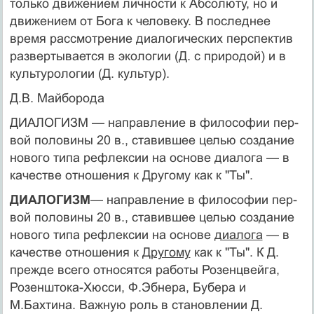
только движением личности к Абсолюту, но и
движением от Бога к человеку. В последнее
время рассмотрение диалогических перспектив
развертывает­ся в экологии (Д. с природой) и в
культурологии (Д. культур).
Д.В. Майборода
ДИАЛОГИЗМ — направление в философии пер­
вой половины 20 в., ставившее целью создание
нового типа рефлексии на основе диалога — в
качестве отно­шения к Другому как к "Ты".
ДИАЛОГИЗМ
— направление в философии пер­
вой половины 20 в., ставившее целью создание
нового типа рефлексии на основе
диалога
— в
качестве отно­шения к
Другому
как к "Ты". К Д.
прежде всего отно­сятся работы Розенцвейга,
Розенштока-Хюсси, Ф.Эбне­ра, Бубера и
М.Бахтина. Важную роль в становлении Д.