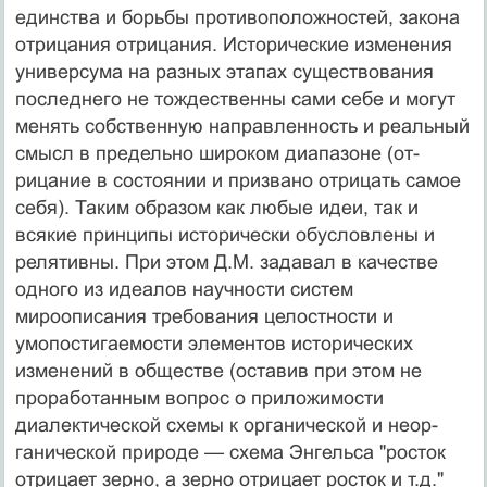
единства и борьбы противоположностей, закона
отрицания отри­цания. Исторические изменения
универсума на разных этапах существования
последнего не тождественны са­ми себе и могут
менять собственную направленность и реальный
смысл в предельно широком диапазоне (от­
рицание в состоянии и призвано отрицать самое
себя). Таким образом как любые идеи, так и
всякие принципы исторически обусловлены и
релятивны. При этом Д.М. задавал в качестве
одного из идеалов научности систем
мироописания требования целостности и
умопостигаемости элементов исторических
изменений в обществе (оставив при этом не
проработанным вопрос о прило­жимости
диалектической схемы к органической и неор­
ганической природе — схема Энгельса "росток
отрица­ет зерно, а зерно отрицает росток и т.д."