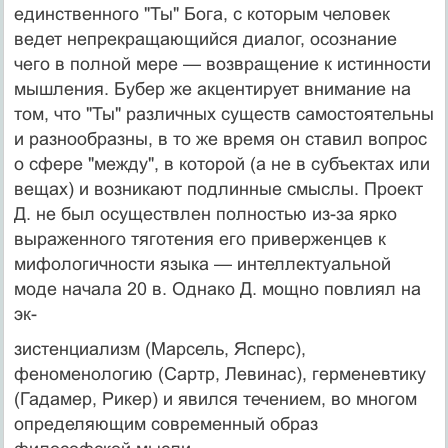
единственного "Ты" Бога, с кото­рым человек
ведет непрекращающийся диалог, осозна­ние
чего в полной мере — возвращение к истинности
мышления. Бубер же акцентирует внимание на
том, что "Ты" различных существ самостоятельны
и разнооб­разны, в то же время он ставил вопрос
о сфере "между", в которой (а не в субъектах или
вещах) и возникают подлинные смыслы. Проект
Д. не был осуществлен полностью из-за ярко
выраженного тяготения его при­верженцев к
мифологичности языка — интеллектуаль­ной
моде начала 20 в. Однако Д. мощно повлиял на
эк-
зистенциализм (Марсель, Ясперс),
феноменологию (Сартр, Левинас), герменевтику
(Гадамер, Рикер) и явился течением, во многом
определяющим современ­ный образ