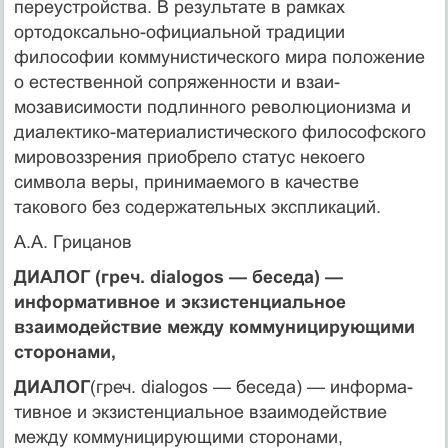
переустройства. В результате в рамках
ортодоксально-официальной традиции
философии коммунистического мира положение
о естественной сопряженности и взаи­
мозависимости подлинного революционизма и
диалектико-материалистического философского
мировоззре­ния приобрело статус некоего
символа веры, принимае­мого в качестве
такового без содержательных эксплика­ций.
А.А. Грицанов
ДИАЛОГ (греч. dialogos — беседа) —
информа­тивное и экзистенциальное
взаимодействие между коммуницирующими
сторонами,
ДИАЛОГ
(греч. dialogos — беседа) — информа­
тивное и экзистенциальное взаимодействие
между коммуницирующими сторонами,