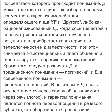
посредством которого происходит понимание. Д.
может трактоваться либо как выбор сторонами
совместного курса взаимодействия,
определяющего лица "Я" и "Другого", либо как
рацио­нализированный Д., когда событие встречи
пересматри­вается исходя из полученного
результата и приобретает характеристики
телеологичности и диалектичности; при этом
снимается экзистенциальный пласт общения и
гипостазируется теоретико-информативный.
Кроме того, следует различать Д. в
традиционном понима­нии — логический, и Д. в
современном понимании —
феноменологический. В логическом Д. связь
осуществ­ляется через сферу общезначимого,
через речь (логос), и гарантом понимания
является полнота перевоплоще­ния в речевого
субъекта, что оборачивается репрессией