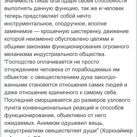
значимость лишь благодаря своей способ­ности
выполнять данную функцию, так же и человек
теперь представляет собой нечто
инструментальное, сподручное, вполне
заменимое — крошечную шесте­ренку, движение
которой неизменно обусловлено целя­ми и
общими законами функционирования огромного
механизма индустриального общества.
"Господство оп­лачивается не просто
отчуждением человека от порабо­щаемых им
объектов: с овеществлением духа заколдо­
ванными становятся отношения самих людей и
даже отношение единичного к самому себе.
Последний сморщивается до размеров узлового
пункта конвенцио­нальных реакций и способов
функционирования, объ­ективно от него
ожидаемых. Анимизм одушевил вещь,
индустриализм овеществляет души" (Хоркхаймер