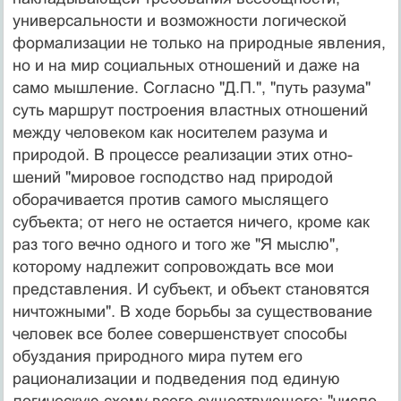
универсальности и возможности логической
формали­зации не только на природные явления,
но и на мир со­циальных отношений и даже на
само мышление. Со­гласно "Д.П.", "путь разума"
суть маршрут построения властных отношений
между человеком как носителем разума и
природой. В процессе реализации этих отно­
шений "мировое господство над природой
оборачива­ется против самого мыслящего
субъекта; от него не ос­тается ничего, кроме как
раз того вечно одного и того же "Я мыслю",
которому надлежит сопровождать все мои
представления. И субъект, и объект становятся
ни­чтожными". В ходе борьбы за существование
человек все более совершенствует способы
обуздания природ­ного мира путем его
рационализации и подведения под единую
логическую схему всего существующего: "чис­ло