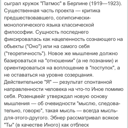
сыграл кружок "Патмос" в Берлине (1919—1923).
Су­щественная часть проекта — критика
предшествовав­шего, солипсически-
монологического языка классичес­кой
философии. Сущность последнего
фиксировалась как нацеленность сознающего на
объекты ("Оно") или на самого себя
("теоретичность"). Новое же мышление должно
базироваться на "отношении" (а не познании) и
ориентироваться на воплощение в "поступок", а
не ос­таваться на уровне созерцания.
Действительное "Я" — результат спонтанной
направленности человека на что-то Иное помимо
себя. Розенцвейг утверждал новую ос­нову
мышления — об очевидности "мыслю, следова­
тельно, говорю", такая мысль — всегда мысль-
для-этого-другого. Эбнер рассматривал всякое
"Ты" (в качест­ве Иного) как отблеск