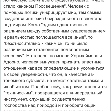
стало каноном Просвещения". Человек с
помощью логики унифицирует мир, тем самым
создается иллю­зия безраздельного господства
над миром. Когда "од­ним единственным
различием между собственным су­ществованием
и реальностью поглощаются все иные", то
"безотносительно к каким бы то ни было
различиям мир становится подвластным
человеку". Но теперь, по мысли Хоркхаймера и
Адорно, человек вынужден при­знать властные
отношения как все определяющие и усомниться
в своей уверенности, что он, в качестве ав­
тономного субъекта, не может являться также и
их объ­ектом. Подобно тому, как разум становится
"техничес­ким", превращается в универсальный
инструмент, слу­жащий осуществлению
господства над природой и при­обретающий