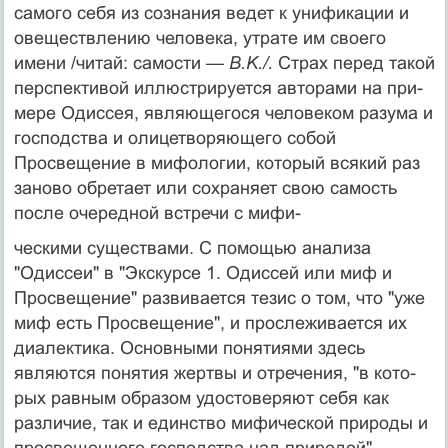
самого себя из сознания ведет к унификации и
овеществлению человека, утрате им своего
имени /читай: самости —
B.K./.
Страх перед такой
перспективой иллюстрируется авторами на при­
мере Одиссея, являющегося человеком разума и
гос­подства и олицетворяющего собой
Просвещение в ми­фологии, который всякий раз
заново обретает или со­храняет свою самость
после очередной встречи с мифи-
ческими существами. С помощью анализа
"Одиссеи" в "Экскурсе 1. Одиссей или миф и
Просвещение" разви­вается тезис о том, что "уже
миф есть Просвещение", и прослеживается их
диалектика. Основными понятиями здесь
являются понятия жертвы и отречения, "в кото­
рых равным образом удостоверяют себя как
различие, так и единство мифической природы и
просвещенного господства над природой".