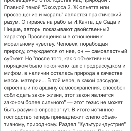
Главной темой "Экскурса 2. Жюльетта или
просвещение и мораль" является прак­тический
разум. Опираясь на работы И.Канта, де Сада и
Ницше, авторы показывают двойственный
характер Просвещения и в отношении к
моральному чувству. Че­ловек, порабощая
природу, отчуждается от нее, он — самовластный
субъект. Но "после того, как с объектив­ным
порядком было покончено как с предрассудком и
мифом, в наличии осталась природа в качестве
массы материи... В той мере, в какой рассудок,
скроенный по аршину самосохранения, способен
соблюдать закон жизни, этот закон является
законом более сильного" — этот тезис не может
быть разумно опровергнут. В итоге истинное
господство теперь принадлежит слепо объек­
тивному, природному. Раздел "Культуриндустрия"