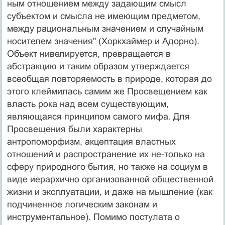
ным отношением между задающим смысл
субъектом и смысла не имеющим предметом,
между рациональным значением и случайным
носителем значения" (Хоркхаймер и Адорно).
Объект нивелируется, превращается в
абстракцию и таким образом утверждается
всеобщая повторяемость в природе, которая до
этого клеймилась самим же Просвещением как
власть рока над всем су­ществующим,
являющаяся принципом самого мифа. Для
Просвещения были характерны
антропоморфизм, акцептация властных
отношений и распространение их не-только на
сферу природного бытия, но также на со­циум в
виде иерархично организованной общественной
жизни и эксплуатации, и даже на мышление (как
подчи­ненное логическим законам и
инструментальное). По­мимо постулата о