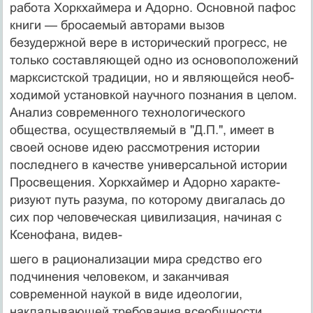
работа Хоркхаймера и Адорно. Основной пафос
книги — бросае­мый авторами вызов
безудержной вере в исторический прогресс, не
только составляющей одно из основополо­жений
марксистской традиции, но и являющейся необ­
ходимой установкой научного познания в целом.
Ана­лиз современного технологического
общества, осуще­ствляемый в "Д.П.", имеет в
своей основе идею рассмо­трения истории
последнего в качестве универсальной истории
Просвещения. Хоркхаймер и Адорно характе­
ризуют путь разума, по которому двигалась до
сих пор человеческая цивилизация, начиная с
Ксенофана, видев-
шего в рационализации мира средство его
подчинения человеком, и заканчивая
современной наукой в виде идеологии,
накладывающей требования всеобщности,