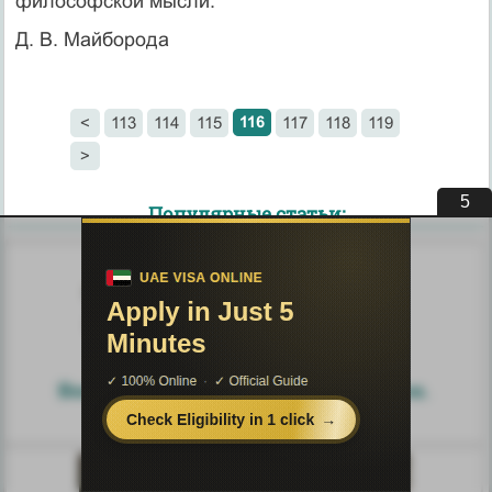
философской мысли.
Д. В. Майборода
116
<
113
114
115
117
118
119
>
4
Популярные статьи:
Века вооружений. История доспехов.
Современное оружие