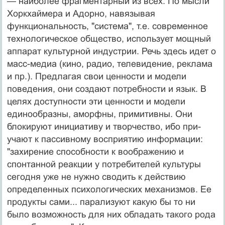
— наи­более фрагментарный из всех. По мысли
Хоркхаймера и Адорно, навязывая
функциональность, "система", т.е. современное
технологическое общество, использует мощный
аппарат культурной индустрии. Речь здесь идет о
масс-медиа (кино, радио, телевидение, реклама
и пр.). Предлагая свои ценности и модели
поведения, они создают потребности и язык. В
целях доступности эти ценности и модели
единообразны, аморфны, примитив­ны. Они
блокируют инициативу и творчество, ибо при­
учают к пассивному восприятию информации:
"захирение способности к воображению и
спонтанной реакции у потребителей культуры
сегодня уже не нужно сводить к действию
определенных психологических механиз­мов. Ее
продукты сами... парализуют какую бы то ни
было возможность для них обладать такого рода