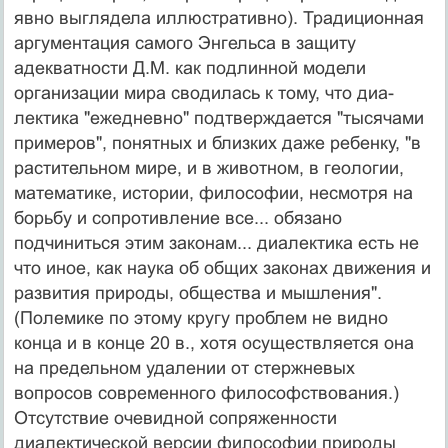
явно выгляде­ла иллюстративно). Традиционная
аргументация само­го Энгельса в защиту
адекватности Д.М. как подлинной модели
организации мира сводилась к тому, что диа­
лектика "ежедневно" подтверждается "тысячами
при­меров", понятных и близких даже ребенку, "в
расти­тельном мире, и в животном, в геологии,
математике, истории, философии, несмотря на
борьбу и сопротивле­ние все... обязано
подчиниться этим законам... диалек­тика есть не
что иное, как наука об общих законах дви­жения и
развития природы, общества и мышления".
(Полемике по этому кругу проблем не видно
конца и в конце 20 в., хотя осуществляется она
на предельном удалении от стержневых
вопросов современного фило­софствования.)
Отсутствие очевидной сопряженности
диалектической версии философии природы