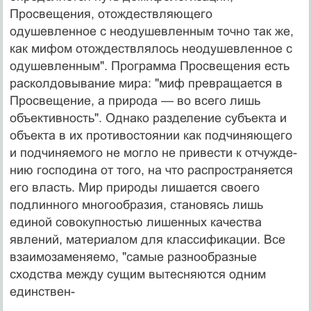
Просвещения, отождествляющего
одушевленное с неодушевленным точно так же,
как ми­фом отождествлялось неодушевленное с
одушевлен­ным". Программа Просвещения есть
расколдовывание мира: "миф превращается в
Просвещение, а природа — во всего лишь
объективность". Однако разделение субъекта и
объекта в их противостоянии как подчиняю­щего
и подчиняемого не могло не привести к отчужде­
нию господина от того, на что распространяется
его власть. Мир природы лишается своего
подлинного мно­гообразия, становясь лишь
единой совокупностью ли­шенных качества
явлений, материалом для классифика­ции. Все
взаимозаменяемо, "самые разнообразные
сходства между сущим вытесняются одним
единствен-