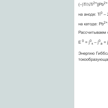
2+
2+
(–)Ti½Ti
||Pb
0
на аноде: Ti
– 
2+
на катоде: Pb
Рассчитываем 
0
0
0
E
= j
– j
= 
к
а
Энергию Гиббс
токообразующа