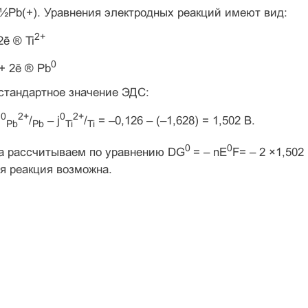
½Pb(+). Уравнения электродных реакций имеют вид:
2+
2ē ® Ti
0
+ 2ē ® Pb
стандартное значение ЭДС:
0
2+
0
2+
j
/
– j
/
= –0,126 – (–1,628) = 1,502 B.
Pb
Pb
Ti
Ti
0
0
а рассчитываем по уравнению DG
= – nE
F= – 2 ×1,502
я реакция возможна.