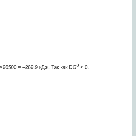
0
 ×96500 = –289,9 кДж. Так как DG
< 0,