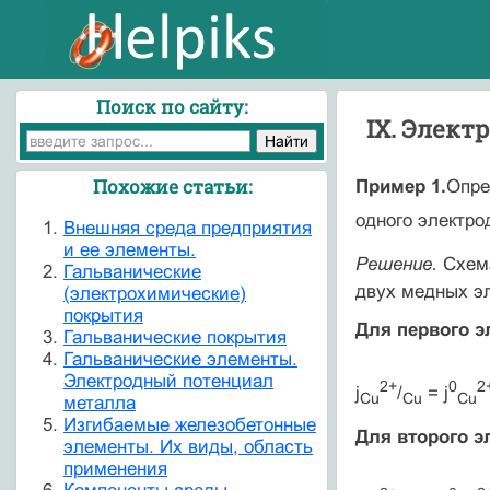
Поиск по сайту:
IX. Элект
Похожие статьи:
Пример 1.
Опре
одного электро
Внешняя среда предприятия
и ее элементы.
Решение.
Схем
Гальванические
двух медных эл
(электрохимические)
покрытия
Для первого э
Гальванические покрытия
Гальванические элементы.
Электродный потенциал
2+
0
2
j
/
= j
С
u
Cu
С
u
металла
Изгибаемые железобетонные
Для второго э
элементы. Их виды, область
применения