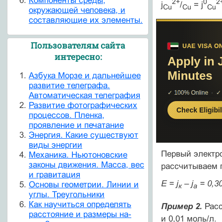
Компоненты среды,
2+
0
2
j
/
= j
С
u
Cu
С
u
окружающей человека, и
составляющие их элементы.
Пользователям сайта
интересно:
Азбука Морзе и дальнейшее
развитие телеграфа.
Автоматическая телеграфия
Развитие фотографических
процессов. Пленка,
проявление и печатание
Энергия. Какие существуют
виды энергии
Первый электро
Механика. Ньютоновские
законы движения. Масса, вес
рассчитываем 
и гравитация
E = j
– j
= 0,30
Основы геометрии. Линии и
к
а
углы. Треугольники
Как научиться определять
Пример 2.
Расс
расстояние и размеры на-
и 0,01 моль/л.