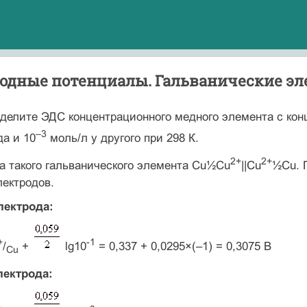
родные потенциалы. Гальванические э
делите ЭДС концентрационного медного элемента с кон
–3
да и 10
моль/л у другого при 298 К.
2+
2+
а такого гальванического элемента Cu½Cu
||Cu
½Cu. 
ектродов.
лектрода:
+
-1
/
+
lg10
= 0,337 + 0,0295×(–1) = 0,3075 В
Cu
лектрода: