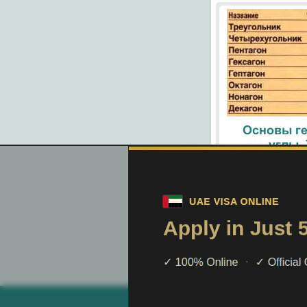
Основы ге
углы.
При помощи поиск
helpiks.org - Хелпикс.Орг - 