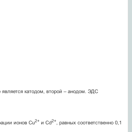
является катодом, второй – анодом. ЭДС
2+
2+
рации ионов Cu
и Cd
, равных соответственно 0,1