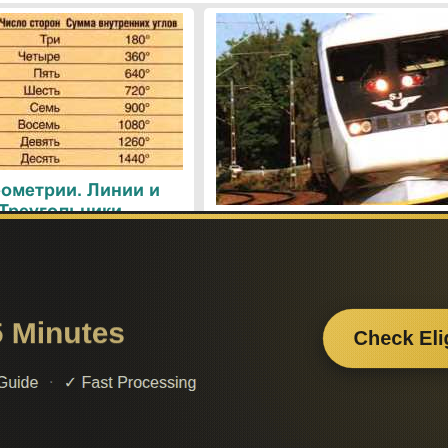
ометрии. Линии и
 Треугольники
Поезда. Современн
железнодорожные техн
Поиск по сайту:
Если вам
– поделит
а вы сможете найти нужную вам информацию.
2014-2026 год. Материал сайта представляется для ознакомительного и учебног