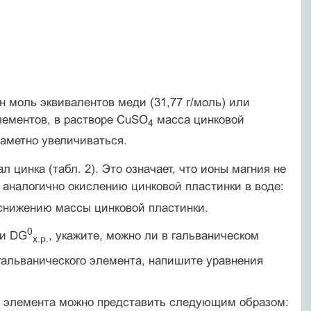
н моль эквивалентов меди (31,77 г/моль) или
лементов, в растворе CuSO
масса цинковой
4
аметно увеличиваться.
цинка (табл. 2). Это означает, что ионы магния не
 аналогично окислению цинковой пластинки в воде:
 снижению массы цинковой пластинки.
0
 и DG
, укажите, можно ли в гальваническом
х.р.
 гальванического элемента, напишите уравнения
го элемента можно представить следующим образом: