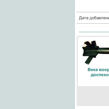
Дата добавлен
Века воо
доспехо