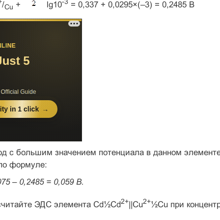
+
-3
/
+
lg10
= 0,337 + 0,0295×(–3) = 0,2485 В
Cu
д с большим значением потенциала в данном элементе 
по формуле:
75 – 0,2485 = 0,059 В.
2+
2+
читайте ЭДС элемента Cd½Cd
||Cu
½Cu при концент