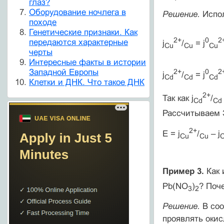
глаз?
Оборудование ночлега в
Решение.
Испо
походе
Генетические признаки. Как
2+
0
2
передаются характерные
j
/
= j
С
u
Cu
С
u
черты
Интересные факты в истории
Западной Европы
2+
0
2
j
/
= j
С
d
Cd
С
d
Клетки и ДНК. Что такое ДНК
2+
Так как j
/
С
d
Cd
Рассчитываем 
2+
E = j
/
– j
С
u
Cu
Пример 3.
Как 
Pb(NO
)
? Поч
3
2
Решение.
В соо
проявлять окис