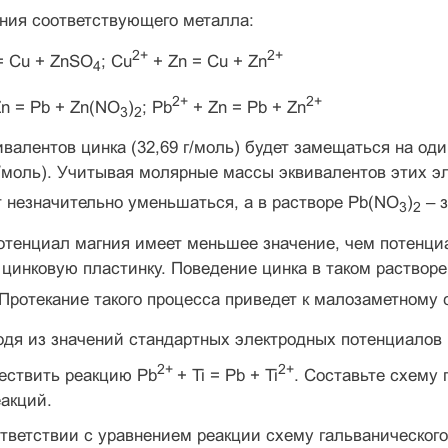
ния соответствующего металла:
2+
2+
= Cu + ZnSO
; Cu
+ Zn = Cu + Zn
4
2+
2+
n = Pb + Zn(NO
)
; Pb
+ Zn = Pb + Zn
3
2
валентов цинка (32,69 г/моль) будет замещаться на оди
г/моль). Учитывая молярные массы эквивалентов этих э
 незначительно уменьшаться, а в растворе Pb(NO
)
– з
3
2
тенциал магния имеет меньшее значение, чем потенциал 
 цинковую пластинку. Поведение цинка в таком растворе
 Протекание такого процесса приведет к малозаметному
дя из значений стандартных электродных потенциалов
2+
2+
ествить реакцию Pb
+ Ti = Pb + Ti
. Составьте схему
акций.
ответствии с уравнением реакции схему гальваническо