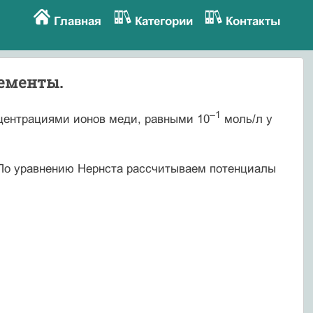
Главная
Категории
Контакты
лементы.
–1
центрациями ионов меди, равными 10
моль/л у
По уравнению Нернста рассчитываем потенциалы