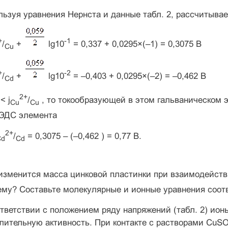
льзуя уравнения Нернста и данные табл. 2, рассчитыва
+
-1
/
+
lg10
= 0,337 + 0,0295×(–1) = 0,3075 В
Cu
+
-2
/
+
lg10
= –0,403 + 0,0295×(–2) = –0,462 В
Cd
2+
< j
/
, то токообразующей в этом гальваническом 
С
u
Cu
ЭДС элемента
2+
/
= 0,3075 – (–0,462 ) = 0,77 В.
С
d
Cd
изменится масса цинковой пластинки при взаимодейств
ему? Составьте молекулярные и ионные уравнения соот
тветствии с положением ряду напряжений (табл. 2) ион
лительную активность. При контакте с растворами CuS