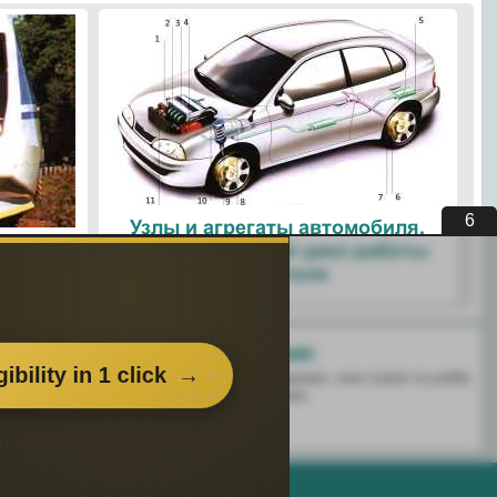
5
Узлы и агрегаты автомобиля.
ые
Четырехтактный цикл работы
ологии
двигателя
Поделитесь с друзьями:
 перенёс пользу информационный материал, или помог в учебе
есь этим сайтом с друзьями и знакомыми.
о использования. |
Поддержка