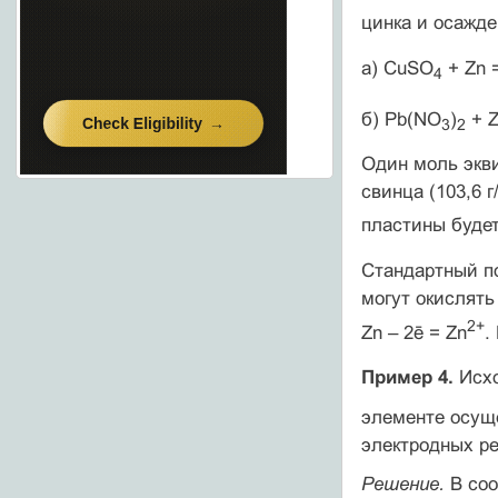
цинка и осажде
а) CuSO
+ Zn 
4
б) Pb(NO
)
+ Z
3
2
Один моль экви
свинца (103,6 
пластины будет
Стандартный по
могут окислять
2+
Zn – 2ē = Zn
.
Пример 4.
Исхо
элементе осущ
электродных ре
Решение.
В со