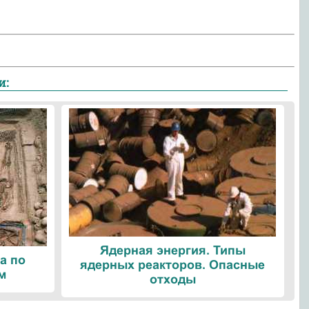
и:
Ядерная энергия. Типы
а по
ядерных реакторов. Опасные
м
отходы