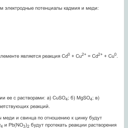
ем электродные потенциалы кадмия и меди:
0
2+
2+
0
элементе является реакция Cd
+ Cu
= Cd
+ Cu
.
ии ее с растворами: а) CuSO
; б) MgSO
; в)
4
4
ветствующих реакций.
ы меди и свинца по отношению к цинку будут
O
и Pb(NO
)
будут протекать реакции растворения
4
3
2