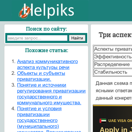
Поиск по сайту:
Три аспе
Аспекты приват
Похожие статьи:
Эффективность
Анализ коммуникативного
Распределение
аспекта культуры речи
Стабильность
Объекты и субъекты
приватизации.
Данная схема п
Понятие и источники
ясными ответам
регулирования приватизации
государственного и
данный конкре
коммунального имущества.
Понятие и условия
приватизации
государственного
(муниципального)