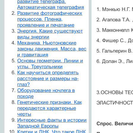
развитие телеграфа.
Автоматическая телеграфия
1. Мэнкью Н.Г. 
Развитие фотографических
процессов. Пленка,
2. Агапова Т.А.
проявление и печатание
3. Макконнелл К
Энергия. Какие существуют
виды энергии
4. Фишер С., До
Механика. Ньютоновские
законы движения. Масса, вес
5. Гальперин В
и гравитация
Основы геометрии. Линии и
6. Долан Э., Ли
углы. Треугольники
Как научиться определять
расстояние и размеры на-
глаз?
Оборудование ночлега в
3.ОСНОВЫ ТЕ
походе
Генетические признаки. Как
ЭЛАСТИЧНОСТ
передаются характерные
черты
Интересные факты в истории
Спрос. Величи
Западной Европы
Клетки и ДНК. Что такое ДНК