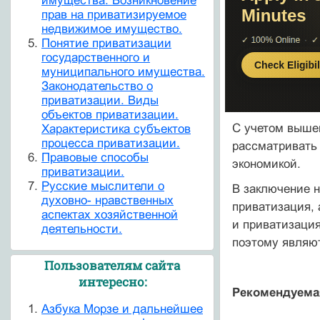
имущества. Возникновение
прав на приватизируемое
недвижимое имущество.
Понятие приватизации
государственного и
муниципального имущества.
Законодательство о
приватизации. Виды
объектов приватизации.
С учетом вышеи
Характеристика субъектов
процесса приватизации.
рассматривать 
Правовые способы
экономикой.
приватизации.
Русские мыслители о
В заключение н
духовно- нравственных
приватизация, 
аспектах хозяйственной
и приватизаци
деятельности.
поэтому являют
Пользователям сайта
интересно:
Рекомендуема
Азбука Морзе и дальнейшее