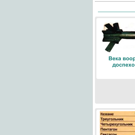
Века воо
доспехо