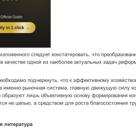
зложенного следует констатировать, что преобразован
в качестве одной из наиболее актуальных задач рефор
еобходимо подчеркнуть, что к эффективному хозяйство
а именно рыночная система, главную движущую силу ко
я образуют лишь объективную основу формирования кон
ся не целью, а средством для роста благосостояния тру
я литература