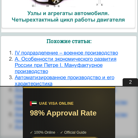
Узлы и агрегаты автомобиля.
Четырехтактный цикл работы двигателя
Похожие статьи:
IV подразделение – военное производство
А. Особенности экономического развития
России при Петре I. Мануфактурное
производство
Автоматизированное производство и его
1
характеристика
Аграрное производство как особая сфера
приложения труда и капитала
Анализ общей суммы затрат на производство
продукции
Анализ общей суммы затрат на производство
продукции
Аудит затрат на производство