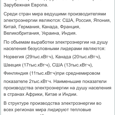
Зарубежная Европа.
Среди стран мира ведущими производителями
электроэнергии являются: США, Россия, Япония,
Китай, Германия, Канада, Франция,
Великобритания, Украина, Индия.
По объемам выработки электроэнергии на душу
населения безусловными лидерами являются:
.
.
Норвегия (29тыс.кВт
ч), Канада (20тыс.кВт
ч),
.
.
Швеция (17тыс.кВт
ч), США (13тыс.кВт
ч),
.
Финляндия (11тыс.кВт
ч)при среднемировом
.
показателе 2тыс.кВт
ч. Наименьшие показатели
производства электроэнергии на душу населения
в странах Африки, Китае и Индии.
В структуре производства электроэнергии во
всех регионах мира лидируют тепловые