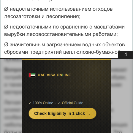
Ø недостаточным использованием отходов
лесозаготовки и лесопиления;
Ø недостаточными по сравнению с масштабами
вырубки лесовосстановительными работами;
Ø значительным загрязнением водных объектов
сбросами предприятий целлюлозно-бумажной
3
промышленности.
Вопрос 7.
Легкая промышленность обеспечивает
потребности населения в тканях, одежде, обуви,
а также другие отрасли специализированными
материалами (тканями, нитями и др.).
Легкая промышленность непосредственно
влияет на уровень жизни людей. Основные
особенности этой отрасли: трудоемкость и
небольшие размеры предприятий, не требующих
большого расхода воды и электроэнергии. Это