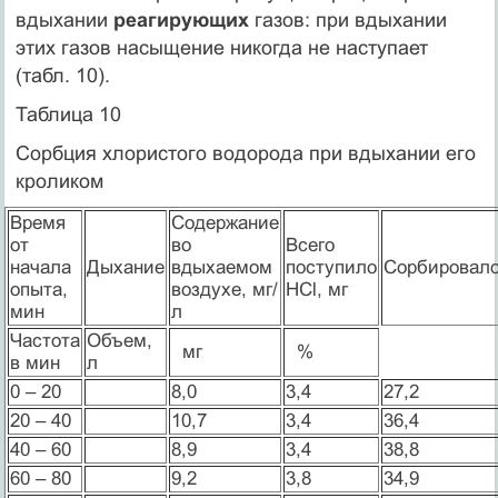
вдыхании
реагирующих
газов: при вдыхании
этих газов насыщение никогда не наступает
(табл. 10).
Таблица 10
Сорбция хлористого водорода при вдыхании его
кроликом
Время
Содержание
от
во
Всего
начала
Дыхание
вдыхаемом
поступило
Сорбировал
опыта,
воздухе, мг/
НCl, мг
мин
л
Частота
Объем,
мг
%
в мин
л
0 – 20
8,0
3,4
27,2
20 – 40
10,7
3,4
36,4
40 – 60
8,9
3,4
38,8
60 – 80
9,2
3,8
34,9