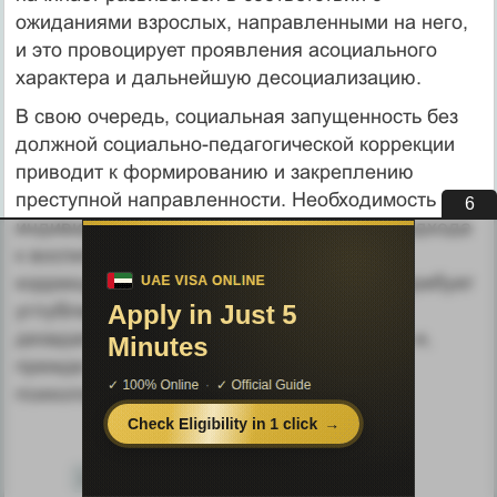
ожиданиями взрослых, направленными на него,
и это провоцирует проявления асоциального
характера и дальнейшую десоциализацию.
В свою очередь, социальная запущенность без
должной социально-педагогической коррекции
приводит к формированию и закреплению
преступной направленности. Необходимость
5
индивидуально-дифференцированного подхода
к воспитательно-профилактической,
коррекционно-реабилитационной работе требует
углубленного изучения личности
дезадаптированных несовершеннолетних и,
прежде всего, знания их социально-
психологических характеристик.
12
<
9
10
11
13
14
15
>