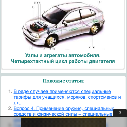
Узлы и агрегаты автомобиля.
Четырехтактный цикл работы двигателя
Похожие статьи:
В ряде случаев применяются специальные
тарифы для учащихся, моряков, спортсменов и
т.д.
Вопрос 4. Применение оружия, специальных
3
средств и физической силы – специальные
меры административного пресечения
Глава 21 СПЕЦИАЛЬНЫЕ ТАМОЖЕННЫЕ