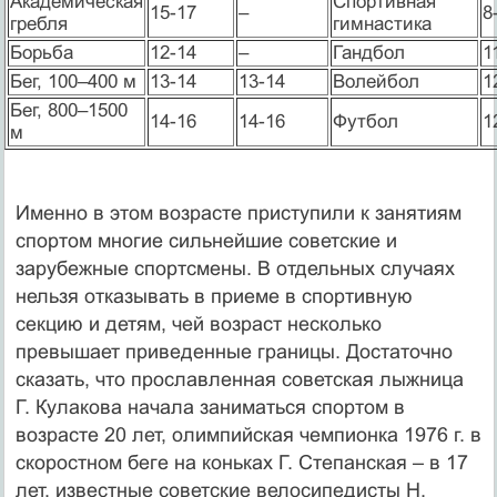
Академическая
Спортивная
15-17
–
8
гребля
гимнастика
Борьба
12-14
–
Гандбол
1
Бег, 100–400 м
13-14
13-14
Волейбол
1
Бег, 800–1500
14-16
14-16
Футбол
1
м
Именно в этом возрасте приступили к занятиям
спортом многие сильнейшие советские и
зарубежные спортсмены. В отдельных случаях
нельзя отказывать в приеме в спортивную
секцию и детям, чей возраст несколько
превышает приведенные границы. Достаточно
сказать, что прославленная советская лыжница
Г. Кулакова начала заниматься спортом в
возрасте 20 лет, олимпийская чемпионка 1976 г. в
скоростном беге на коньках Г. Степанская – в 17
лет, известные советские велосипедисты Н.