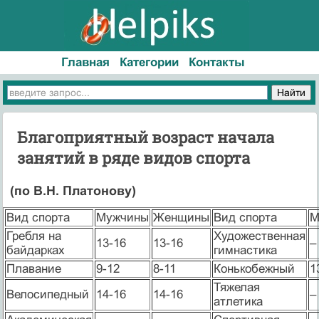
Главная
Категории
Контакты
Благоприятный возраст начала
занятий в ряде видов спорта
(по В.Н. Платонову)
Вид спорта
Мужчины
Женщины
Вид спорта
М
Гребля на
Художественная
13-16
13-16
–
байдарках
гимнастика
Плавание
9-12
8-11
Конькобежный
1
Тяжелая
Велосипедный
14-16
14-16
–
атлетика