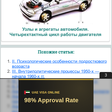
Узлы и агрегаты автомобиля.
Четырехтактный цикл работы двигателя
Похожие статьи:
II. Психологические особенности подросткового
возраста
III. Внутриполитические процессы 1950-х —
3
начала 1960-х гг.
III. Кризисные проявления начала 1970-х гг.
А. Морфология минеральных индивидов
Анализ использования грузового автотранспорта
Анализ себестоимости отдельных видов
продукции
Анализ финансовых результатов от обычных
видов деятельности