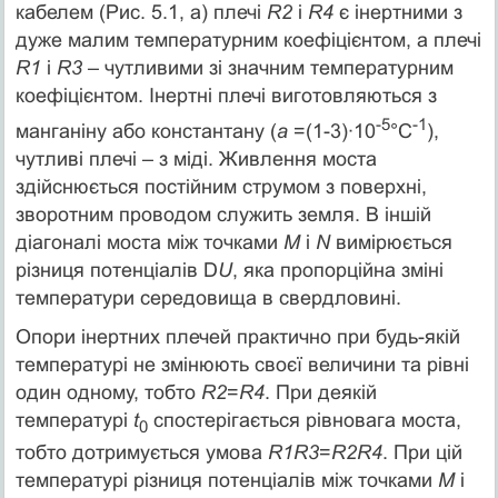
кабелем (Рис. 5.1, а) плечі
R2
і
R4
є інертними з
дуже малим температурним коефіцієнтом, а плечі
R1
і
R3
– чутливими зі значним температурним
коефіцієнтом. Інертні плечі виготовляються з
-5
-1
манганіну або константану (
a
=(1-3)·10
°С
),
чутливі плечі – з міді. Живлення моста
здійснюється постійним струмом з поверхні,
зворотним проводом служить земля. В іншій
діагоналі моста між точками
М
і
N
вимірюється
різниця потенціалів D
U
, яка пропорційна зміні
температури середовища в свердловині.
Опори інертних плечей практично при будь-якій
температурі не змінюють своєї величини та рівні
один одному, тобто
R2
=
R4
. При деякій
температурі
t
спостерігається рівновага моста,
0
тобто дотримується умова
R1R3
=
R2R4
. При цій
температурі різниця потенціалів між точками
М
і