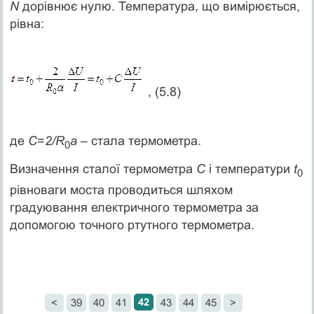
N
дорівнює нулю. Температура, що вимірюється,
рівна:
, (5.8)
де
C
=
2/R
a
– стала термометра.
0
Визначення сталої термометра
С
і температури
t
0
рівноваги моста проводиться шляхом
градуювання електричного термометра за
допомогою точного ртутного термометра.
42
<
39
40
41
43
44
45
>