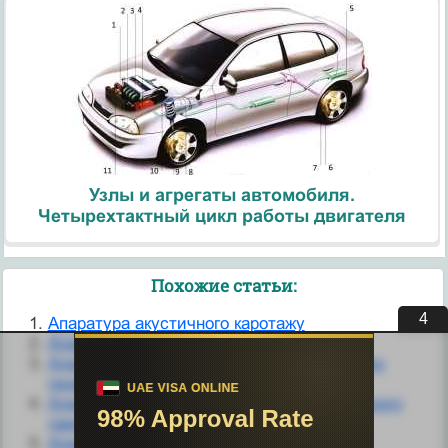
Узлы и агрегаты автомобиля.
Четырехтактный цикл работы двигателя
Похожие статьи:
3
Апаратура акустичного каротажу
Апаратура для газового зварювання
Апаратура захисту і управління авіаційних
генераторів
Апаратура і методика проведення густинного
гамма-гамма-каротажу
Апаратура методу МС