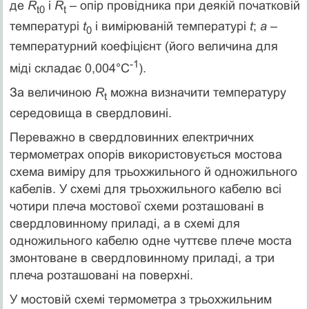
де
R
і
R
– опір провідника при деякій початковій
t0
t
температурі
t
і вимірюваній температурі
t
;
a
–
0
температурний коефіцієнт (його величина для
-1
міді складає 0,004°С
).
За величиною
R
можна визначити температуру
t
середовища в свердловині.
Переважно в свердловинних електричних
термометрах опорів використовується мостова
схема виміру для трьохжильного й одножильного
кабелів. У схемі для трьохжильного кабелю всі
чотири плеча мостової схеми розташовані в
свердловинному приладі, а в схемі для
одножильного кабелю одне чуттєве плече моста
змонтоване в свердловинному приладі, а три
плеча розташовані на поверхні.
У мостовій схемі термометра з трьохжильним