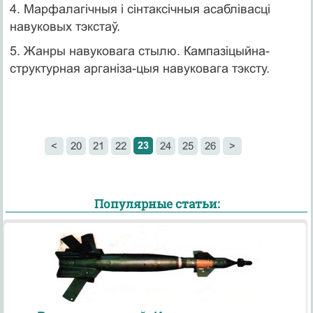
4. Марфалагічныя і сінтаксічныя асаблівасці
навуковых тэкстаў.
5. Жанры навуковага стылю. Кампазіцыйна-
структурная арганіза-цыя навуковага тэксту.
23
<
20
21
22
24
25
26
>
Популярные статьи: