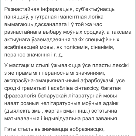
Разнастайная інфармацыя, суб’ектыўнасць
паняццяў, унутраная іманентная логіка
вымагаюць дасканалага і ў той жа час
разнастайнага выбару моўных сродкаў, а таксама
актыўнага ўзаемадзеяння такіх спецыфічных
асаблівасцей мовы, як полісемія, сінанімія,
перанос значэння і г. д.
У мастацкім стылі ўжываюцца ўсе пласты лексікі
з яе прамымі і пераноснымі значэннямі,
экспрэсіўна-эмацыянальнымі афарбоўкамі, усе
сродкі граматыкі і асабліва сінтаксісу, багатая
фразеалогія беларускай літаратурнай мовы і
нават розныя нелітаратурныя моўныя адзінкі
(дыялектызмы, жарганізмы і інш.) эстэтычна
матываваныя і індывідуальна рэалізаваныя.
Гэты стыль вызначаецца вобразнасцю,