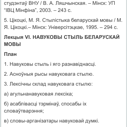
студэнтаў ВНУ / В. А. Ляшчынская. – Мінск: УП
“ІВЦ Мінфіна”, 2003. – 243 с.
5. Цікоцкі, М. Я. Стылістыка беларускай мовы / М.
Я. Цікоцкі.– Мінск: Універсітэцкае, 1995. – 294 с.
Лекцыя VІ. НАВУКОВЫ СТЫЛЬ БЕЛАРУСКАЙ
МОВЫ
План
1. Навуковы стыль і яго разнавіднасці.
2. Асноўныя рысы навуковага стылю.
3. Лексічны склад навуковага стылю:
а) агульнанавуковая лексіка;
б) асаблівасці тэрмінаў, спосабы іх
словаўтварэння;
в) словы-арганізатары навуковай думкі.