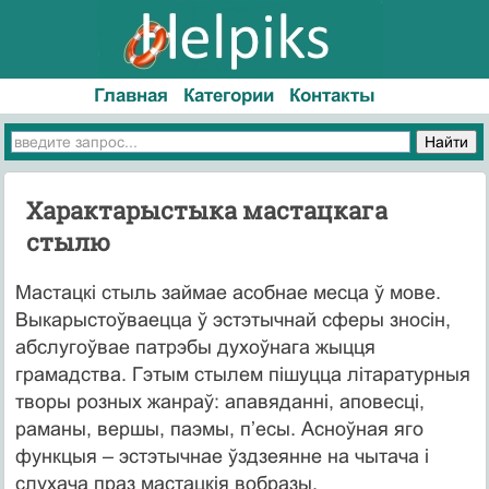
Главная
Категории
Контакты
Характарыстыка мастацкага
стылю
Мастацкі стыль займае асобнае месца ў мове.
Выкарыстоўваецца ў эстэтычнай сферы зносін,
абслугоўвае патрэбы духоўнага жыцця
грамадства. Гэтым стылем пішуцца літаратурныя
творы розных жанраў: апавяданні, аповесці,
раманы, вершы, паэмы, п’есы. Асноўная яго
функцыя – эстэтычнае ўздзеянне на чытача і
слухача праз мастацкія вобразы.