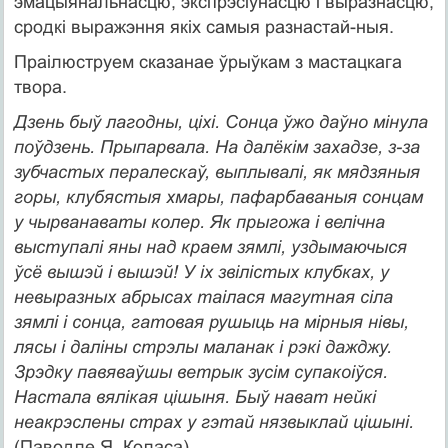
эмацыянальнасцю, экспрэсіўнасцю і выразнасцю,
сродкі выражэння якіх самыя разнастай-ныя.
Праілюструем сказанае ўрыўкам з мастацкага
твора.
Дзень быў лагодны, ціхі. Сонца ўжо даўно мінула
поўдзень. Прыпарвала. На далёкім захадзе, з-за
зубчастых пералескаў, выплывалі, як мядзяныя
горы, клубястыя хмары, пафарбаваныя сонцам
у чырванаваты колер. Як прыгожа і велічна
выступалі яны над краем зямлі, уздымаючыся
ўсё вышэй і вышэй! У іх звілістых клубках, у
невыразных абрысах таілася магутная сіла
зямлі і сонца, гатовая рушыць на мірныя нівы,
лясы і даліны стрэлы маланак і рэкі дажджу.
Зрэдку павяваўшы ветрык зусім супакоіўся.
Настала вялікая цішыня. Быў нават нейкі
неакрэслены страх у гэтай нязвыклай цішыні.
(Паводле Я. Коласа)
.