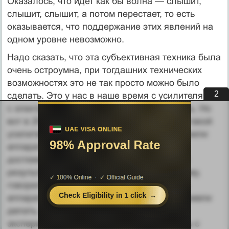
Оказалось, что идет как бы волна — слышит,
слышит, слышит, а потом перестает, то есть
оказывается, что поддержание этих явлений на
одном уровне невозможно.
Надо сказать, что эта субъективная техника была
очень остроумна, при тогдашних технических
возможностях это не так просто можно было
1
сделать. Это у нас в наше время с усилителями,
с электроникой всякого рода легко сделать. Но
вот в 20-е годы нашего столетия не было такой
усилительной техники, но там хорошо строили
аппаратуру: с малыми техническими
достижениями очень высокие достижения
результативные. Я уже как-то вам, по-моему,
говорил об этом. Старую, не электронную
аппаратуру удивительно чувствительной умели
делать. Главное, не хуже руки были у
экспериментаторов, которые умели делать с