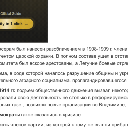
серам был нанесен разоблачением в 1908-1909 г. член
гентом царской охранки. В полном составе ушел в отста
омитета был вскоре арестованы, а Летучие боевые отр
ма, в ходе которой началось разрушение общины и укр
ельного аграрного социализма, пропагандировавшегося
914 гг.
подъем общественного движения вызвал некотор
ровали свою деятельность не столько в реформируемой
овых газет, возникли новые организации во Владимире, 
емократы
также оказались в кризисе.
ость
членов партии, из которой к тому же вышли прибал