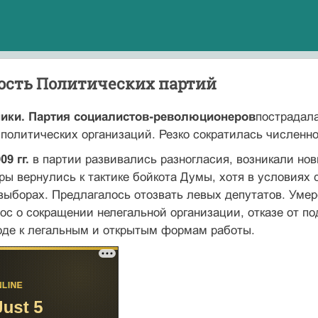
ость Политических партий
ники. Партия социалистов-революционеров
пострадала
политических организаций. Резко сократилась численн
09 гг.
в партии развивались разногласия, возникали но
ры вернулись к тактике бойкота Думы, хотя в условия
выборах. Предлагалось отозвать левых депутатов. Умер
ос о сокращении нелегальной организации, отказе от по
оде к легальным и открытым формам работы.