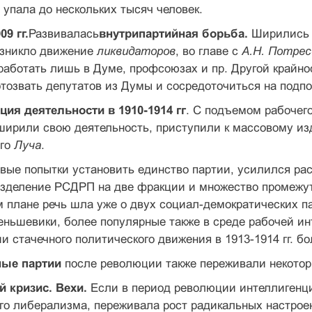
упала до нескольких тысяч человек.
09 гг.
Развивалась
внутрипартийная борьба.
Ширились р
озникло движение
ликвидаторов
, во главе с
А.Н. Потре
работать лишь в Думе, профсоюзах и пр. Другой крайн
озвать депутатов из Думы и сосредоточиться на подпо
ация деятельности в 1910-1914 гг
. С подъемом рабочего
ширили свою деятельность, приступили к массовому из
ого
Луча
.
вые попытки установить единство партии, усилился ра
зделение РСДРП на две фракции и множество промежуто
 плане речь шла уже о двух социал-демократических п
ньшевики, более популярные также в среде рабочей ин
ии стачечного политического движения в 1913-1914 гг. 
ные партии
после революции также переживали некотор
й кризис. Вехи.
Если в период революции интеллигенц
го либерализма, переживала рост радикальных настроен