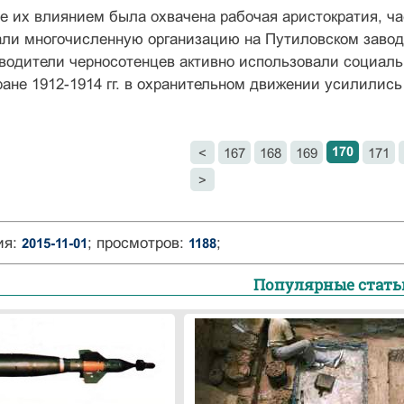
е их влиянием была охвачена рабочая аристократия, ча
ли многочисленную организацию на Путиловском заводе
оводители черносотенцев активно использовали социал
ане 1912-1914 гг. в охранительном движении усилились
170
<
167
168
169
171
>
ия:
; просмотров:
;
2015-11-01
1188
Популярные стать