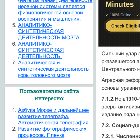
(интегративная) деятельность
нервной системы является
физиологической основой
восприятия и мышления.
АНАЛИТИКО-
СИНТЕТИЧЕСКАЯ
ДЕЯТЕЛЬНОСТЬ МОЗГА
АНАЛИТИКО-
СИНТЕТИЧЕСКАЯ
Сильный удар э
ДЕЯТЕЛЬНОСТЬ.
оказавшегося а
Аналитическая и
синтетическая деятельность
Центрального к
коры головного мозга
Аграрная рефор
основы уравнит
Пользователям сайта
интересно:
7.1.2.
Но в
1910-1
эсеры активизи
Азбука Морзе и дальнейшее
издание ряда н
развитие телеграфа.
Автоматическая телеграфия
7.2. Социал-д
Развитие фотографических
процессов. Пленка,
7.2.1. Численн