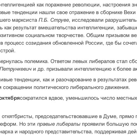
нтеллигенцией как поражение революции, настроения з
вые тенденции нашли свое отражение в сборнике Вехи (
шего марксиста
П.Б. Струве
, исследовали разрушитель
 как результат вмешательства интеллигенции, забывше
озитивном социальном творчестве. Общим призывом ве
в процесс созидания обновленной России, где бы соче
строй.
вернулась полемика. Ответом левых либералов стал сбо
 Петрункевич
и др. призывали интеллигенцию к более а
ивые тенденции, как и разочарование в результатах рево
м сокращении политического либерального движения.
 октября
сократился вдвое, уменьшилось число местных
, откятбристы, председательствовавшие в Думе, прямо
реформ. Но эти
правые либералы
проявили большую пос
нарха и народного представительства, поддерживая дей