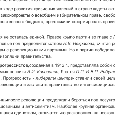
в ходе развития кризисных явлений в стране кадеты ак
законопроекты о всеобщем избирательном праве, свобо
льственного бюджета, предложили сформировать правит
я не осталась единой. Правое крыло партии во главе с
 левые под предводительством
Н.В. Некрасова
, считая 
там с революционными партиями. Но в партии победила
изоляции правительства.
прогрессистов,
созданная в 1912 г., представляла собой
ромышленники
А.И. Коновалов
, братья
П.П. И В.П. Рябуш
. Прогрессисты -
либералы центра
-
ставили своей цель
 революции и заставить правительство интенсифициров
енцы
после революции продолжали бороться под лозунго
шовинизм и антисемитизм. Наиболее крупная организац
шаяся единством, окончательно раскололись на несколь