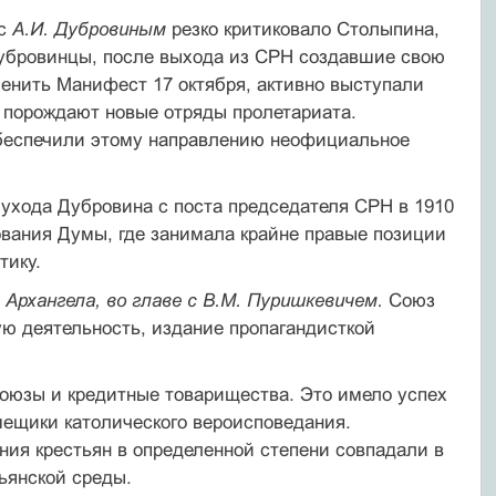
 с
А.И. Дубровиным
резко критиковало Столыпина,
Дубровинцы, после выхода из СРН создавшие свою
енить Манифест 17 октября, активно выступали
 порождают новые отряды пролетариата.
 обеспечили этому направлению неофициальное
 ухода Дубровина с поста председателя СРН в 1910
ования Думы, где занимала крайне правые позиции
тику.
Архангела, во главе с В.М. Пуришкевичем.
Союз
ую деятельность, издание пропагандисткой
оюзы и кредитные товарищества. Это имело успех
мещики католического вероисповедания.
ия крестьян в определенной степени совпадали в
тьянской среды.