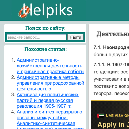
Поиск по сайту:
Деятельн
7.1. Неонарод
Похожие статьи:
больше других 
Административно-
7.1.1. В 1907-19
хозяйственная деятельность
и привычная практика работы
тенденции: эсе
Административные методы
участвовали в 
управления природоохранной
поставило вопр
деятельностью
террора, перех
Активизация политических
партий и первая русская
революция 1905-1907 гг.
Анализ и синтез неразрывно
связаны между собой.
Аналитико-синтетическая