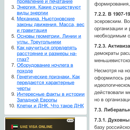
проявление и печатание
формирования, 
Энергия. Какие существуют
виды энергии
7.2.2. В 1907-19
Механика. Ньютоновские
эсеровским. В
законы движения. Масса, вес
организации и 
и гравитация
необходимым от
Основы геометрии. Линии и
углы. Треугольники
7.2.3. Активиз
Как научиться определять
демократы рас
расстояние и размеры на-
глаз?
меньшевистск
Оборудование ночлега в
Несмотря на но
походе
Генетические признаки. Как
оформилось ра
передаются характерные
идеологическом
черты
действовали ме
Интересные факты в истории
но в организац
Западной Европы
Клетки и ДНК. Что такое ДНК
7.3. Либераль
7.3.1. Духовны
базу российско