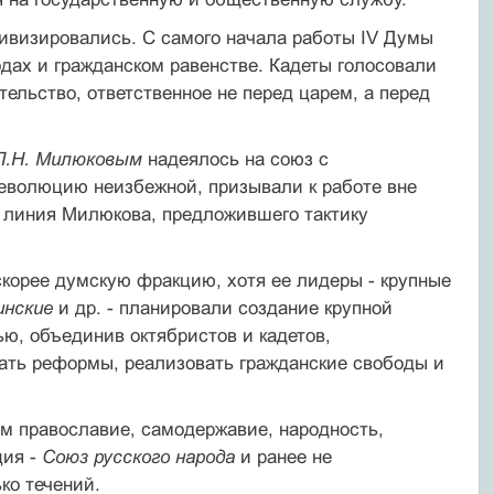
тивизировались. С самого начала работы IV Думы
дах и гражданском равенстве. Кадеты голосовали
ельство, ответственное не перед царем, а перед
П.Н. Милюковым
надеялось на союз с
революцию неизбежной, призывали к работе вне
 линия Милюкова, предложившего тактику
 скорее думскую фракцию, хотя ее лидеры - крупные
инские
и др. - планировали создание крупной
ю, объединив октябристов и кадетов,
ать реформы, реализовать гражданские свободы и
м православие, самодержавие, народность,
ия -
Союз русского народа
и ранее не
ко течений.