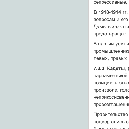
репрессивные, 
В 1910-1914 гг
.
вопросам и его
Думы в знак пр
предотвращает 
В партии усили
промышленники
левых, правых 
7.3.3. Кадеты
,
парламентской
позицию в отно
произвола, гол
неприкосновен
провозглашенн
Правительство 
подвергались 
было отказано 