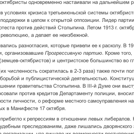
октябристы одновременно настаивали на дальнейшем ра
 в условиях кризиса третьеиюньской системы октябрис
 поддержки в целом к открытой оппозиции. Лидер парти
отеста против действий Столыпина. Летом 1913 г. октяб
революцию, а делает ее неизбежной.
вались разногласия, которые привели ее к расколу. В 1
, организовавшие
Прогрессивную партию
. Кроме того,
(земцев-октябристов) и центристское большинство во г
 (их численность сократилась в 2-3 раза) также почти 
 борьбой и публицистической деятельностью. Конститу
шении правительства Столыпина. В III-й Думе они выс
осовали против кредитов Департаменту полиции, вносил
ности личности, о реформе местного самоуправления н
ых в Манифесте 17 октября.
прибегло к репрессиям в отношении левых либералов. 
судебным преследованиям, даже лишались дворянского 
в легализации, что лишало их возможности поступлени