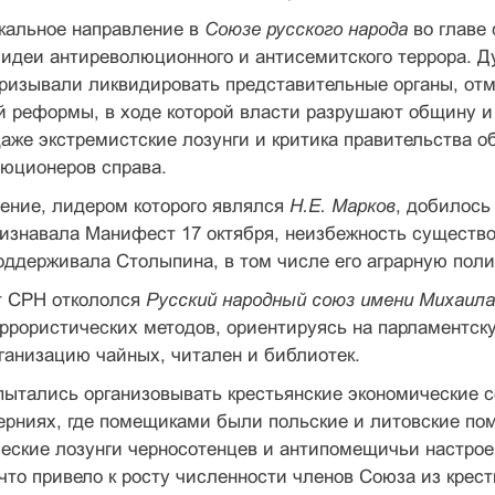
кальное направление в
Союзе русского народа
во главе
 идеи антиреволюционного и антисемитского террора. 
ризывали ликвидировать представительные органы, отм
й реформы, в ходе которой власти разрушают общину и
аже экстремистские лозунги и критика правительства
люционеров справа.
ение, лидером которого являлся
Н.Е. Марков
, добилось
признавала Манифест 17 октября, неизбежность существ
оддерживала Столыпина, в том числе его аграрную поли
от СРН откололся
Русский народный союз имени Михаила 
еррористических методов, ориентируясь на парламентск
ганизацию чайных, читален и библиотек.
ытались организовывать крестьянские экономические с
ерниях, где помещиками были польские и литовские по
ские лозунги черносотенцев и антипомещичьи настроен
 что привело к росту численности членов Союза из крес