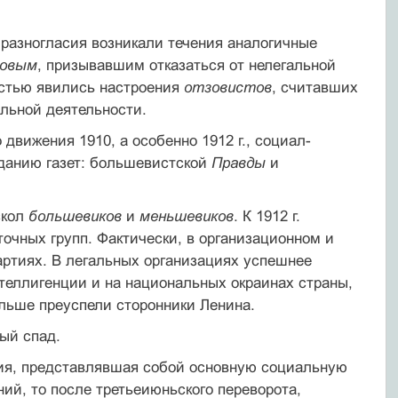
азногласия возникали течения аналогичные
совым
, призывавшим отказаться от нелегальной
остью явились настроения
отзовистов
, считавших
льной деятельности.
 движения 1910, а особенно 1912 г., социал-
данию газет: большевистской
Правды
и
скол
большевиков
и
меньшевиков
. К 1912 г.
чных групп. Фактически, в организационном и
артиях. В легальных организациях успешнее
теллигенции и на национальных окраинах страны,
больше преуспели сторонники Ленина.
ый спад.
ия, представлявшая собой основную социальную
ий, то после третьеиюньского переворота,