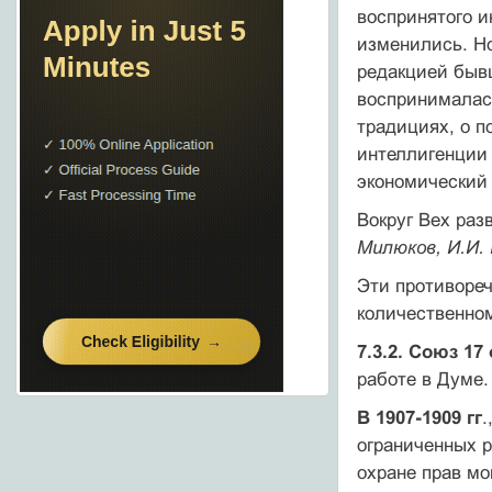
воспринятого и
изменились. Но
редакцией быв
воспринималась
традициях, о п
интеллигенции 
экономический 
Вокруг Вех раз
Милюков, И.И.
Эти противореч
количественно
7.3.2. Союз 17
работе в Думе.
В 1907-1909 гг
.
ограниченных 
охране прав мо