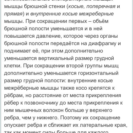
мышцы брюшной стенки (
косые, поперечная
и
прямая
) и
внутренние косые межреберные
мышцы. При сокращении первых – объём
брюшной полости уменьшается и в ней
повышается давление, которое через органы
брюшной полости передаётся на диафрагму и
поднимает её, при этом дополнительно
уменьшается вертикальный размер грудной
клетки. При сокращении второй группы мышц
дополнительно уменьшается горизонтальный
размер грудной полости: внутренние косые
межрёберные мышцы также косо крепятся к
рёбрам, но расстояние от места прикрепления
рёбер к позвоночнику до места прикрепления к
ним мышечных волокон больше у верхнего
ребра, чем у нижнего. Поэтому их сокращение
опускает ребра и сближает их латеральные края,
так как момент силы больше для каждого