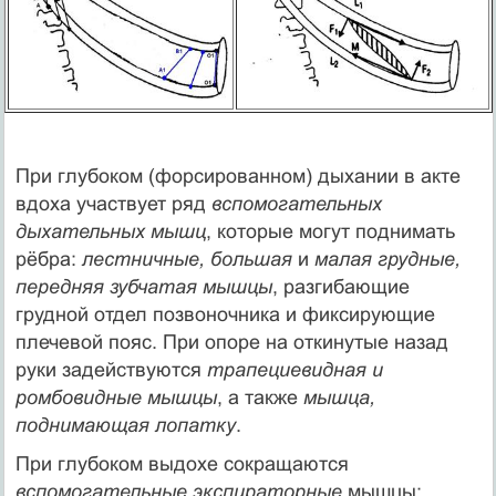
При глубоком (форсированном) дыхании в акте
вдоха участвует ряд
вспомогательных
дыхательных мышц
, которые могут поднимать
рёбра:
лестничные, большая
и
малая грудные,
передняя зубчатая мышцы
, разгибающие
грудной отдел позвоночника и фиксирующие
плечевой пояс. При опоре на откинутые назад
руки задействуются
трапециевидная и
ромбовидные мышцы
, а также
мышца,
поднимающая лопатку
.
При глубоком выдохе сокращаются
вспомогательные экспираторные
мышцы: