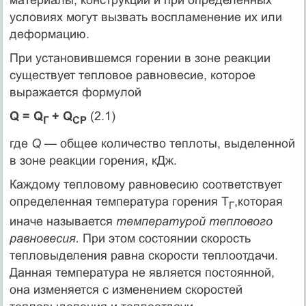
материалы, конструкции и при оп­ределенных
условиях могут вызвать воспламенение их или
дефор­мацию.
При установившемся горении в зоне реакции
существует тепло­вое равновесие, которое
выражается формулой
Q = Q
+ Q
(2.1)
Г
СР
где
Q
— общее количество теплоты, выделенной
в зоне реакции горения, кДж.
Каждому тепловому равновесию соответствует
определенная температура горения Т
,которая
Г
иначе называется
температурой теп­лового
равновесия.
При этом состоянии скорость
тепловыделения равна скорости теплоотдачи.
Данная температура не является пос­тоянной,
она изменяется с изменением скоростей