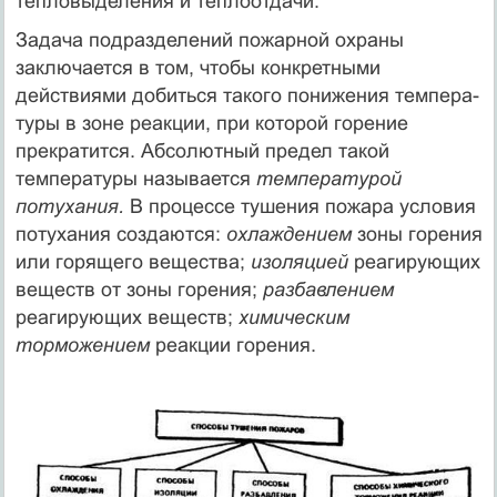
тепловыделения и теплоотдачи.
Задача подразделений пожарной охраны
заключается в том, что­бы конкретными
действиями добиться такого понижения темпера­
туры в зоне реакции, при которой горение
прекратится. Абсолютный предел такой
температуры называется
температурой
потухания.
В процессе тушения пожара условия
потухания создаются:
охлаждением
зоны горения
или горящего вещества;
изоляцией
реагирую­щих
веществ от зоны горения;
разбавлением
реагирующих веществ;
химическим
торможением
реакции горения.