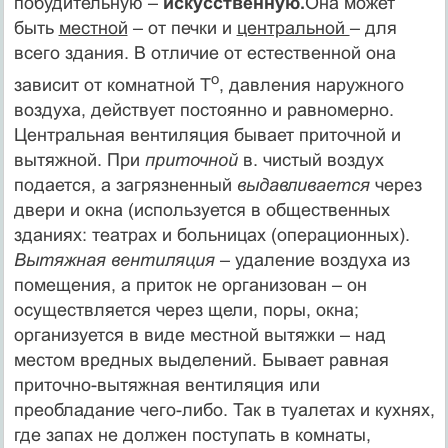
побудительную –
искусственную.
Она может
быть
местной
– от печки и
центральной
– для
всего здания. В отличие от естественной она
о
зависит от комнатной Т
, давления наружного
воздуха, действует постоянно и равномерно.
Центральная вентиляция бывает приточной и
вытяжной. При
приточной
в. чистый воздух
подается, а загрязненный
выдавливается
через
двери и окна (используется в общественных
зданиях: театрах и больницах (операционных).
Вытяжная вентиляция
– удаление воздуха из
помещения, а приток не организован – он
осуществляется через щели, поры, окна;
организуется в виде местной вытяжки – над
местом вредных выделений. Бывает равная
приточно-вытяжная вентиляция или
преобладание чего-либо. Так в туалетах и кухнях,
где запах не должен поступать в комнаты,