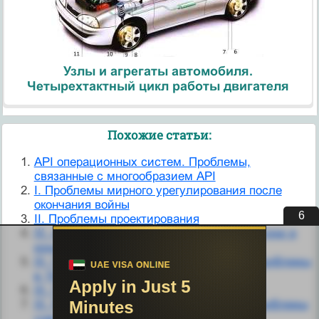
Узлы и агрегаты автомобиля.
Четырехтактный цикл работы двигателя
Похожие статьи:
API операционных систем. Проблемы,
связанные с многообразием API
I. Проблемы мирного урегулирования после
окончания войны
5
II. Проблемы проектирования
III. Актуальные проблемы внешней политики в
конце XX в.
III. Попытки разрешения палестинской проблемы
в 1970-1980-е гг.
III. Проблемы внешней политики Турции
III. Религиозно-этнические и кастовые проблемы
современной Индии