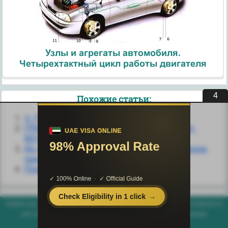
Узлы и агрегаты автомобиля.
Четырехтактный цикл работы двигателя
4
Похожие статьи:
V. ГРИБЫ
ГРИБЫ ЯДОВИТЫЕ (БЛЕДНАЯ ПОГАНКА,
МУХОМОР, СТРОЧКИ, СМОРЧКИ)
Из лаборатории — в жизнь: настоящие жюри
присяжных и их имитации
Плесневые Грибы
helpiks.org - Хелпикс.Орг - 2014-2026 год. Материал сайта представляется
для ознакомительного и учебного использования. |
Поддержка
Генерация страницы за: 0.003 сек.