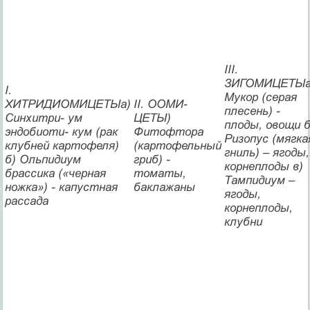
III.
ЗИГОМИЦЕТЫа
I.
Мукор (серая
ХИТРИДИОМИЦЕТЫа)
II. ООМИ-
плесень) -
Синхитри- ум
ЦЕТЫ)
плоды, овощи б
эндобиоти- кум (рак
Фитофтора
Ризопус (мягка
клубней картофеля)
(картофельный
гниль) – ягоды,
б) Ольпидиум
гриб) -
корнеплоды в)
брассика («черная
томаты,
Тампидиум –
ножка») - капустная
баклажаны
ягоды,
рассада
корнеплоды,
клубни