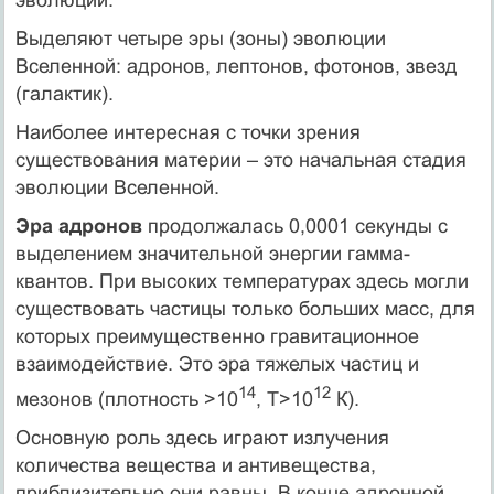
Выделяют четыре эры (зоны) эволюции
Вселенной: адронов, лептонов, фотонов, звезд
(галактик).
Наиболее интересная с точки зрения
существования материи – это начальная стадия
эволюции Вселенной.
Эра адронов
продолжалась 0,0001 секунды с
выделением значительной энергии гамма-
квантов. При высоких температурах здесь могли
существовать частицы только больших масс, для
которых преимущественно гравитационное
взаимодействие. Это эра тяжелых частиц и
14
12
мезонов (плотность >10
, Т>10
К).
Основную роль здесь играют излучения
количества вещества и антивещества,
приблизительно они равны. В конце адронной