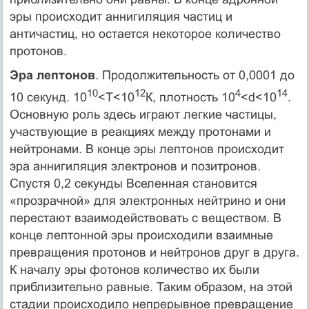
эры происходит аннигиляция частиц и
античастиц, но остается некоторое количество
протонов.
Эра лептонов
. Продолжительность от 0,0001 до
10
12
4
14
10 секунд. 10
<Т<10
К, плотность 10
<d<10
.
Основную роль здесь играют легкие частицы,
участвующие в реакциях между протонами и
нейтронами. В конце эры лептонов происходит
эра аннигиляция электронов и позитронов.
Спустя 0,2 секунды Вселенная становится
«прозрачной» для электронных нейтрино и они
перестают взаимодействовать с веществом. В
конце лептонной эры происходили взаимные
превращения протонов и нейтронов друг в друга.
К началу эры фотонов количество их были
приблизительно равные. Таким образом, на этой
стадии происходило непрерывное превращение