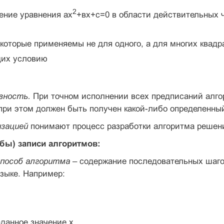
2
ение уравнения ах
+вх+с=0 в области действительных 
которые применяемы не для одного, а для многих квадр
щих условию
вность.
При точном исполнении всех предписаний алгор
при этом должен быть получен какой-либо определенный
зацией
понимают процесс разработки алгоритма решени
бы) записи алгоритмов:
пособ алгоритма
– содержание последовательных шаго
зыке. Например:
аданное значение х.