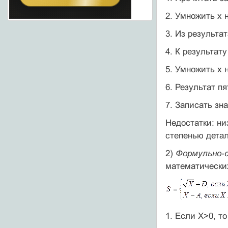
2. Умножить х н
3. Из результа
4. К результат
5. Умножить х н
6. Результат п
7. Записать зна
Недостатки: н
степенью дета
2)
Формульно-с
математически
1. Если Х>0, то