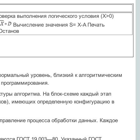
верка выполнения логического условия (X>0)
Вычисление значения S= X-A Печать
Останов
 формальный уровень, близкий к алгоритмическим
и программирования.
ктуры алгоритма. На блок-схеме каждый этап
оков), имеющих определенную конфигурацию в
направление процесса обработки данных. Каждое
ляются ГОСТ 19.003—80. Указанный ГОСТ