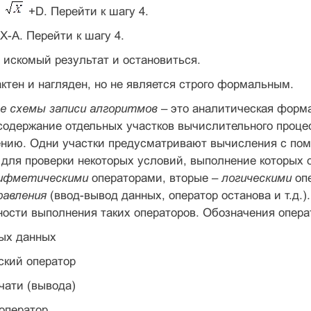
=
+D. Перейти к шагу 4.
X-A. Перейти к шагу 4.
а искомый результат и остановиться.
ктен и нагляден, но не является строго формальным.
е схемы записи алгоритмов
– это аналитическая форм
держание отдельных участков вычислительного процесс
ению. Одни участки предусматривают вычисления с по
для проверки некоторых условий, выполнение которых 
ифметическими
операторами, вторые –
логическими
опе
равления
(ввод-вывод данных, оператор останова и т.д.)
ости выполнения таких операторов. Обозначения опера
ных данных
ский оператор
ечати (вывода)
 оператор