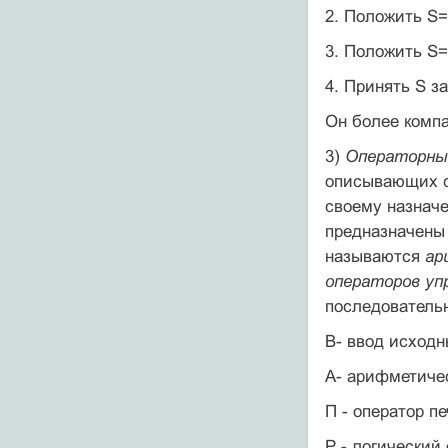
2. Положить S
3. Положить S=
4. Принять S з
Он более компа
3)
Операторны
описывающих со
своему назнач
предназначены 
называются
ар
операторов уп
последовательн
B- ввод исход
A- арифметиче
П - оператор п
Р - логический