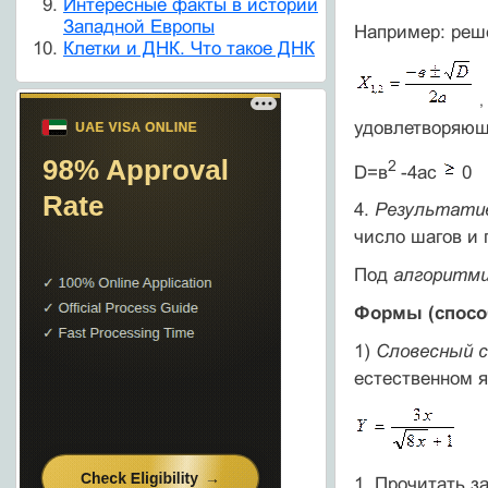
Интересные факты в истории
Западной Европы
Например: реш
Клетки и ДНК. Что такое ДНК
,
удовлетворяю
2
D=в
-4ас
0
4.
Результати
число шагов и 
Под
алгоритми
Формы (спосо
1)
Словесный с
естественном я
1. Прочитать з