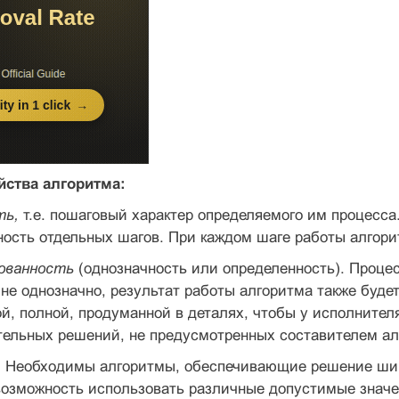
ства алгоритма:
ть,
т.е. пошаговый характер определяемого им процесс
ость отдельных шагов. При каждом шаге работы алгорит
ованность
(однозначность или определенность). Проце
не однозначно, результат работы алгоритма также буде
ой, полной, продуманной в деталях, чтобы у исполнителя
тельных решений, не предусмотренных составителем ал
.
Необходимы алгоритмы, обеспечивающие решение широ
возможность использовать различные допустимые знач