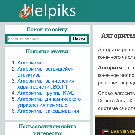
Поиск по сайту:
Алгоритмы
Алгоритм реше
Похожие статьи:
конечного числ
Алгоритмы
Алгоритм
– эт
Алгоритмы ветвящейся
структуры
конечное число
Алгоритмы вычисления
решения опреде
характеристик ВОЛП
Алгоритмы группы KWE
Слово алгоритм
Алгоритмы динамического
IX века Аль –
управления памятью
системе счисле
Алгоритмы закрашивания
Пользователям сайта
интересно: