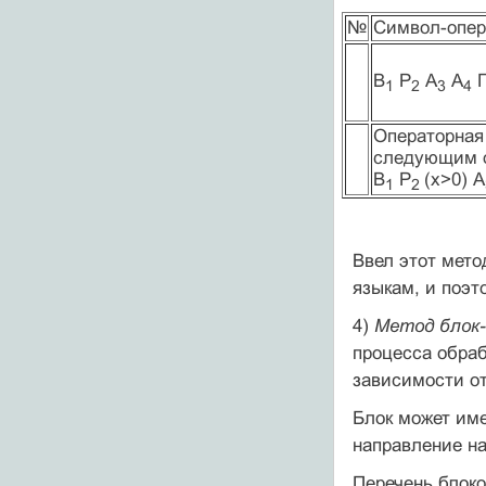
№
Символ-опер
В
Р
А
А
1
2
3
4
Операторная
следующим 
B
P
(х>0) А
1
2
Ввел этот мето
языкам, и поэт
4)
Метод блок
процесса обраб
зависимости о
Блок может име
направле­ние н
Перечень блоко