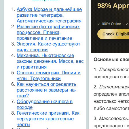
Азбука Морзе и дальнейшее
развитие телеграфа.
Автоматическая телеграфия
Развитие фотографических
процессов. Пленка,
проявление и печатание
Энергия. Какие существуют
виды энергии
Механика. Ньютоновские
Основные свой
законы движения. Масса, вес
и гравитация
1.
Дискретнос
Основы геометрии. Линии и
последовательн
углы. Треугольники
Как научиться определять
2.
Детерминир
расстояние и размеры на-
определен впол
глаз?
настолько четк
Оборудование ночлега в
походе
либо самостоя
Генетические признаки. Как
3.
Массовость
передаются характерные
черты
предполагают 