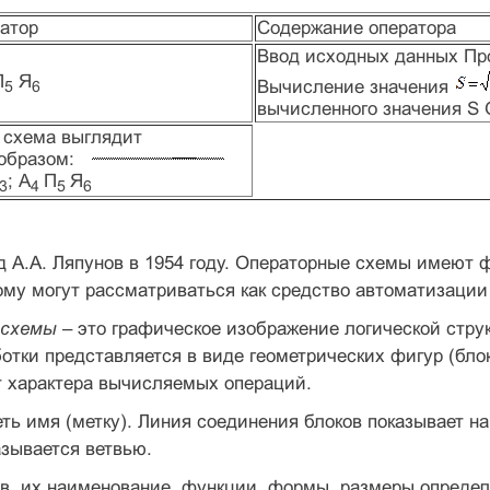
атор
Содержание оператора
Ввод исходных данных Про
П
Я
Вычисление значения
5
6
вычисленного значения S 
 схема выглядит
образом:
; А
П
Я
3
4
5
6
д А.А. Ляпунов в 1954 году. Операторные схемы имеют
ому могут рассматриваться как средство автоматизаци
-схемы
– это графическое изображение логической стру
отки представляется в виде геометрических фигур (бл
т характера вычисляемых операций.
ть имя (метку). Линия соединения блоков пока­зывает 
азывается ветвью.
в, их наименование, функции, формы, разме­ры опреде