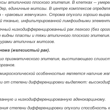
сы атипично­го плоского эпителия. В клетках -- умер
ядер, единичные митозы. В центре комплексов определ
а - «раковых жемчу­жин». Строма опухоли хорошо выра
й тка­нью, инфильтрированной лимфоидными элемента
чный низкодифференцированный рак легкого
(без орог
и видны пласты и тяжи атипичного плоского эпителия.
ура­ми атипичных митозов.
нома (железистый рак).
 из призматического эпителия, высти­лающего слизист
органов.
микроскопической особенностью яв­ляется наличие жел
ти от степени дифференцировки выде­ляют: высокоди
анную и низкодифференцирован­ную аденокарциному.
ения степени дифференцировки опу­холи способность к