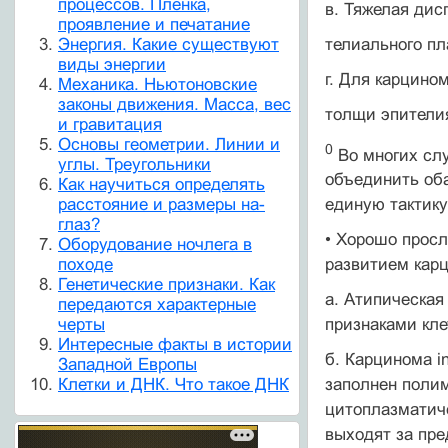
процессов. Пленка,
в. Тяжелая дис
проявление и печатание
телиального пл
Энергия. Какие существуют
виды энергии
г. Для карцино
Механика. Ньютоновские
законы движения. Масса, вес
толщи эпители
и гравитация
Основы геометрии. Линии и
0
Во многих слу
углы. Треугольники
объединить оба
Как научиться определять
расстояние и размеры на-
единую такти­ку
глаз?
• Хорошо просл
Оборудование ночлега в
походе
развитием карц
Генетические признаки. Как
а. Атипическая
передаются характерные
черты
признаками кле
Интересные факты в истории
б. Карцинома i
Западной Европы
Клетки и ДНК. Что такое ДНК
заполнен поли
цитоплазматиче
выходят за пре