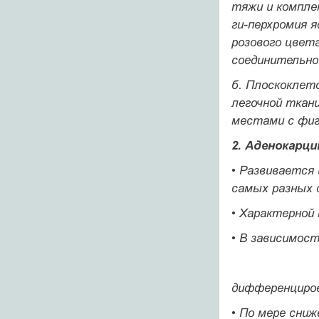
тяжи и комплек
ги-перхромия 
розового цвет
соединительно
б.
Плоскоклето
легочной ткан
местами с фиг
2.
Аденокарци
• Развивается
самых разных 
• Характерной 
• В зависимос
дифференциров
• По мере сниж