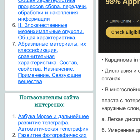
Общая характеристика
процессов сбора, передачи,
обработки и накопления
информации
II. Злокачественные
мезенхимальные опухоли.
Общая характеристика.
Абразивные материалы, их
классификация,
сравнительная
• Карцинома in
характеристика. Состав,
свойства. Назначение.
• Дисплазия и 
Применение. Связующие
органах.
вещества
• В многослойн
Пользователям сайта
пласта с потер
интересно:
наружные слои,
Азбука Морзе и дальнейшее
а. Легкая дисп
развитие телеграфа.
Автоматическая телеграфия
б. Умеренная д
Развитие фотографических