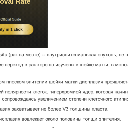
 situ (рак на месте) -- внутриэпителиальная опухоль, 
ее переход в рак хорошо изучены в шейке матки, в моло
ом плоском эпителии шейки матки дисплазия проявляет
ей полярности клеток, гиперхромией ядер, которая начин
 сопровождаясь уве­личением степени клеточного атипи
лазия захватывает не более V3 толщины пласта.
исплазия вовлекает около половины толщи эпителия.