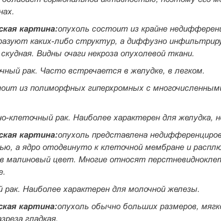
нах.
ская картина:
опухоль со­стоит из крайне недиффере
разуют каких-либо структур, а диффузно инфильтриру
скудная. Видны очаги некроза опу­холевой ткани.
чный рак.
Часто встречается в же­лудке, в легком.
тоит из полиморфных гиперхром­ных с многочисленным
о-клеточный рак.
Наиболее харак­терен для желудка, 
ская картина:
опухоль представлена недифференциро
зью, а ядро отодвинуто к клеточ­ной мембране и расп
в малиновый цвет. Многие относят перстневидноклет
е.
 рак.
Наиболее характерен для мо­лочной железы.
ская картина:
опухоль обычно больших размеров, мягко
зреза гладкая.