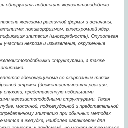
ся обнаружить неболь­шие железистоподобные
тавлена железами различной формы и величины,
 атипизма: полиморфизмом, гиперхромией ядер,
атификация эпителия (многорядность). Опухолевая
 участки некроза и изъязвления, окруженные
 железистоподобными струк­турами, а также
ати­пизма.
вляется аденокарци­нома со скиррозным типом
брозной стромы (десмопластичес-кая реакция,
му опухоли, представленную небольшими
лкими железистоподобными структурами. Та­кая
удке, молочной, поджелу­дочной и предстательной
 определенному эпителию при обычных ме­тодах
ечается в желудке, наиболее характерен для
ожно отнести к апудомам), но может встречаться