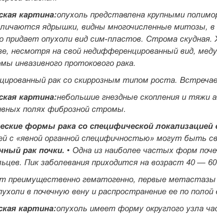
ская картина:
опухоль представлена крупными полимо
личаются ядрышки, видны многочисленные митозы, в 
о придает опухоли вид сим-пластов. Строма скудная. 
зе, несмотря на свой недиф­ференцированный вид, мед
мы инвазивного протокового рака.
ированный рак со скиррозным ти­пом роста.
Встречае
ская картина:
небольшие гнездные скопления и тяжи 
ивных полях фиброзной стромы.
ческие формы рака со специфической ло­кализацией 
ей с «явной органной специфичностью» могут быть све
ный рак почки.
• Одна из наиболее частых форм поче
льцев. Пик заболевания приходится на возраст 40 — 6
 преимущественно гематогенно, пер­вые метастазы 
ухоли в почечную вену и распространение ее по полой 
ская картина:
опухоль имеет форму округлого узла ч