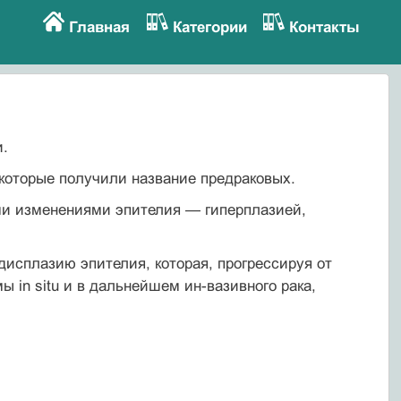
Главная
Категории
Контакты
и.
которые получили название предраковых.
и изменениями эпителия — гиперпла­зией,
сплазию эпителия, которая, прогрес­сируя от
ы in situ и в дальнейшем ин-вазивного рака,