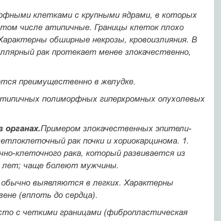
рфными клетками с крупны­ми ядрами, в которых
том числе атипичные. Гра­ницы клеток плохо
Характерны обширные некрозы, кровоизлияния. В
уллярный рак протекает менее злокачественно,
тся преимущественно в же­лудке.
атипичных полиморфных гипер­хромных опухолевых
в органах.
Примером злокачественных эпители­
тлоклеточный рак почки и хориокарцинома. 1.
чно-клеточного рака, который развивается из
0 лет; чаще болеют мужчины.
обычно выявляются в легких. Характерны
вене (вплоть до сердца).
асто с четкими границами (фибропластическая