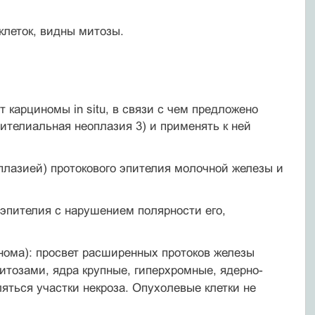
клеток, видны митозы.
карциномы in situ, в связи с чем предложено
ителиальная неоплазия 3) и применять к ней
плазией) протокового эпителия молочной железы и
 эпителия с нарушением полярности его,
инома): просвет расширенных протоков железы
тозами, ядра крупные, гиперхромные, ядерно-
яться участки некроза. Опухолевые клетки не