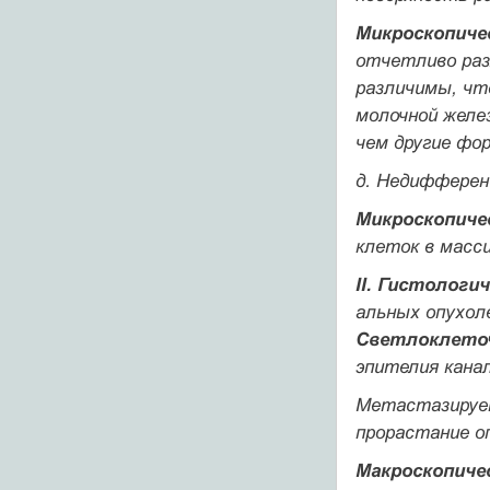
Микроскопиче
отчетливо раз
различимы, чт
молочной желе
чем другие фор
д.
Недифференц
Микроскопиче
клеток в масс
II. Гистологи
альных опухол
Светлоклеточ
эпителия кана
Метастазирует
прорастание оп
Макроскопиче