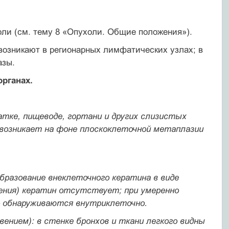
холи (см. тему 8 «Опухоли. Общие положения»).
озникают в регионарных лимфа­тических узлах; в
азы.
органах.
атке, пищеводе, гортани и других слизистых
 возникает на фоне плоскоклеточной метаплазии
образование внеклеточного кератина в виде
ения) кера­тин отсутствует; при умеренно
о обнаруживаются внутриклеточно.
овением): в стенке бронхов и ткани легкого видны