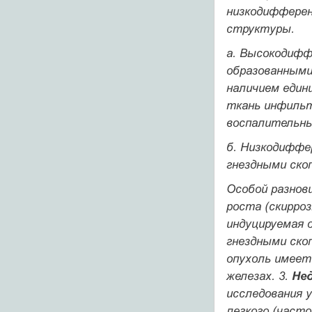
низкодифферен
структуры.
а.
Высокодифф
образованными
наличием един
ткань инфильт
воспалительн
б.
Низкодиффе
гнездными ско
Особой разнов
роста (скирро
индуцируемая 
гнездными ско
опухоль имеет
железах. 3.
Не
исследования 
легкого (част