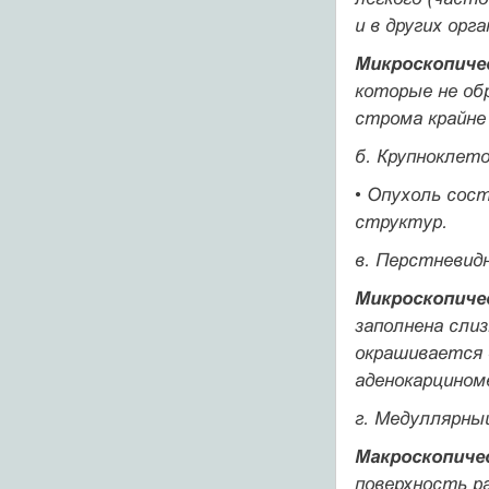
и в других орга
Микроскопиче
которые не об
строма крайне 
б.
Крупноклето
• Опухоль сос
структур.
в.
Перстневидн
Микроскопиче
заполнена сли
окрашивается 
аденокарцином
г.
Медуллярный
Макроскопиче
поверхность ра