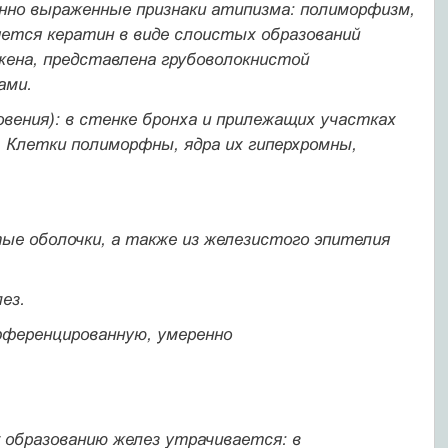
енно вы­раженные признаки атипизма: полиморфизм,
яется кератин в виде слоистых образований
жена, пред­ставлена грубоволокнистой
­ми.
овения): в стенке бронха и при­лежащих участках
 Клетки поли­морфны, ядра их гиперхромны,
ые оболочки, а также из железис­того эпителия
ез.
фференцированную, умеренно
 образованию желез утрачива­ется: в