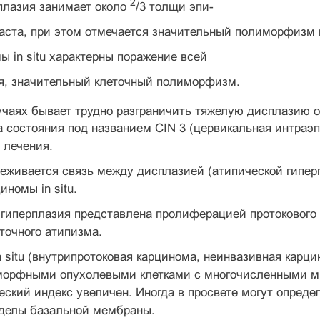
2
плазия занимает около
/3 толщи эпи-
аста, при этом отмечается значи­тельный полиморфизм 
мы in situ характерны поражение всей
я, значительный клеточный поли­морфизм.
чаях бывает трудно разграничить тяжелую дисплазию от 
 состояния под названием CIN 3 (цервикальная интраэп
 лечения.
еживается связь между дисплазией (атипической гипер
иномы in situ.
 гиперплазия представлена пролиферацией протокового
точного атипиз­ма.
n situ (внутрипротоковая карцинома, неинвазивная карц
морфными опухо­левыми клетками с многочисленными ми
ский индекс увеличен. Иногда в просвете могут определ
делы базальной мембра­ны.