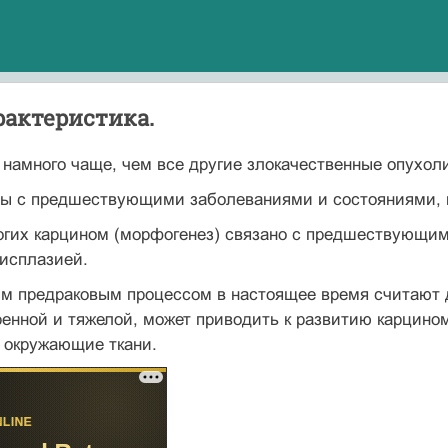
рактеристика.
 намного чаще, чем все другие злокачест­венные опухол
аны с предшествующими заболеваниями и состояниями, 
огих карцином (морфогенез) связано с предшествующим
исплазией.
м предраковым процессом в настоящее время считают ди
енной и тяжелой, может приво­дить к развитию карцином
 окружающие ткани.