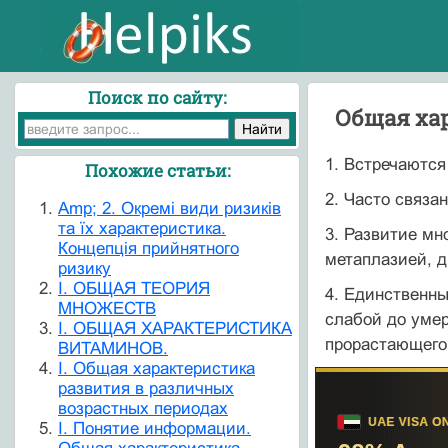
Поиск по сайту:
Общая ха
1. Встречаются
Похожие статьи:
2. Часто связ
Amp; 2. Окремі види ризиків
та їх характеристика.
3. Развитие мн
Концепція прийнятного
метаплазией, д
ризику
I. ОБЩАЯ ТЕОРИЯ
4. Единственны
МНОЖЕСТВ
слабой до умер
I. ОБЩАЯ ХАРАКТЕРИСТИКА
прорастающего
ВИТАМИНОВ.
I. Общая характеристика
развития в различных
возрастных периодах
I. Понятие информации.