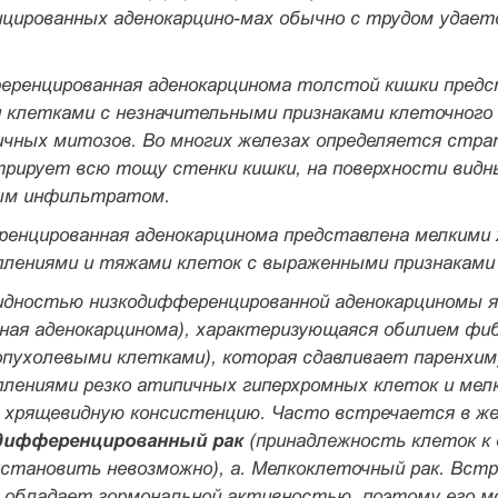
цированных аденокарцино-мах обычно с трудом удает
еренцированная аденокарцинома
толстой кишки предс
 клетками с не­значительными признаками клеточного
ичных митозов. Во многих железах определя­ется стр
рирует всю тощу стен­ки кишки, на поверхности видны
ым ин­фильтратом.
ренцированная аденокарцинома
пред­ставлена мелкими
плениями и тя­жами клеток с выраженными признаками 
идностью низкодифференцирован­ной аденокарциномы я
зная аденокарцинома), характеризующая­ся обилием фи
опухолевыми клетка­ми), которая сдавливает паренхи
пле­ниями резко атипичных гиперхромных клеток и ме
 хрящевидную консистенцию. Часто встречается в жел
дифференцированный рак
(принадлежность клеток к
установить невозможно), а.
Мелкоклеточный рак.
Встр
о обладает гормональной активностью, поэтому его м