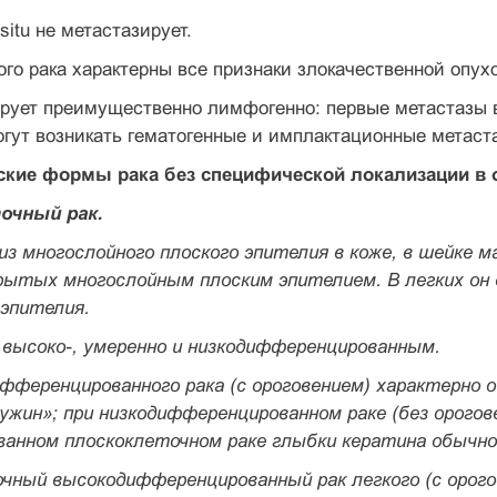
situ не метастазирует.
ого рака характерны все признаки зло­качественной опу
ирует преимущественно лимфогенно: первые метастазы в
ут возникать гема­тогенные и имплактационные метаст
еские формы рака без специфической ло­кализации в 
очный рак.
из многослойного плоского эпителия в коже, в шейке м
крытых многослойным плоским эпителием. В легких он
 эпителия.
высоко-, умеренно и низкодифферен­цированным.
фференцированного рака (с орого­вением) характерно 
жин»; при низко­дифференцированном раке (без орогов
ан­ном плоскоклеточном раке глыбки кератина обыч­н
чный высокодифференцированный рак легкого
(с орог