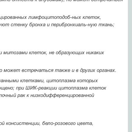
нцированных лимфоцитоподоб-ных клеток,
ют стенку бронха и перибронхиаль-ную ткань;
и митозами клеток, не образующих никаких
но может встречаться также и в других органах.
ванными клетками, цитоплаз­ма которых
лющено; при ШИК-реакции цитоплазма клеток
очный рак к низкодифференцированной
й консистенции, бело-розо­вого цвета,