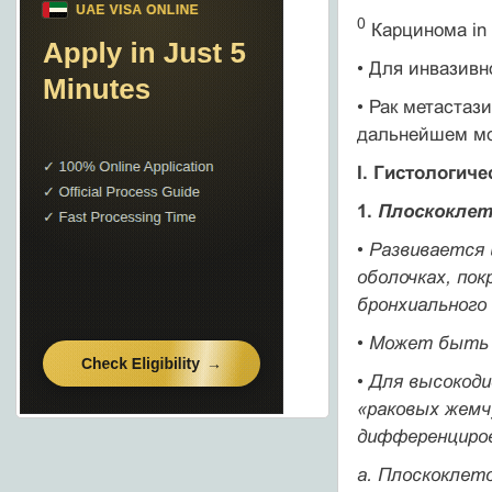
0
Карцинома in 
• Для инвазивн
• Рак метастаз
дальнейшем мог
I. Гистологич
1.
Плоскоклет
•
Развивается 
оболочках, по
бронхиального
• Может быть 
• Для высокоди
«раковых жемчу
дифференциров
а.
Плоскоклето