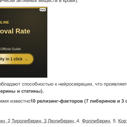
ически активных веществ в крови).
обладают способностью к нейросекреции, что проявляе
ерины и статины).
ремя известно
10 релизинг-факторов (7 либеринов и 3 с
ин,
2.
Тиролиберин, 3
.
Люлиберин,
4.
Фоллиберин,
5.
Кор