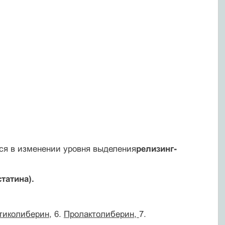
тся в изменении уровня выделения
релизинг-
татина).
тиколиберин,
6.
Пролактолиберин,
7.