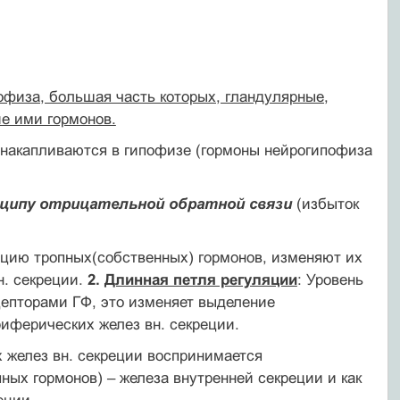
физа, большая часть которых, гландулярные,
ие ими гормонов.
накапливаются в гипофизе (гормоны нейрогипофиза
нципу отрицательной обратной связи
(избыток
ацию тропных(собственных) гормонов, изменяют их
н. секреции.
2.
Длинная петля регуляции
: Уровень
цепторами ГФ, это изменяет выделение
риферических желез вн. секреции.
 желез вн. секреции воспринимается
ых гормонов) – железа внутренней секреции и как