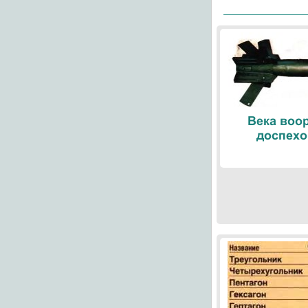
Века воо
доспехо