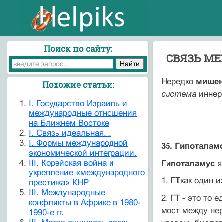
Поиск по сайту:
СВЯЗЬ М
Нередко
мише
Похожие статьи:
система
инне
I. Государство Израиль и
международные отношения
на Ближнем Востоке
I. Связь идеальная. .
I. Формы международной
35. Гипоталам
экономической интеграции.
III. Корейская война и
Гипоталамус
я
укрепление «международного
1.
ГТ
как один 
престижа» КНР
III. Международные
2. ГТ - это то
конфликты в Африке в 1980-
мост между нер
1990-е гг.