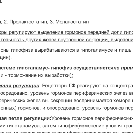
.
н,
2.
Пролактостатин,
3.
Меланостатин
ры регулируют выделение гормонов передней доли гипо
тельность других желез внутренней секреции, выделен
моны гипофиза вырабатываются в гипоталамусе и лишь 
оцин
).
истеме гипоталамус- гипофиз осуществляется
по при
ви - торможение их выработки)
:
етля регуляции
: Рецепторы ГФ реагируют на концентр
осредовано, уровень гормонов периферических желез в
ерических желез вн. секреции воспринимается хеморе
енных) гормонов, и опосредовано, уровень гормонов пе
ная петля регуляции:
Уровень гормонов периферических
и гипоталамуса, затем гипофиз(изменение уровня тропн