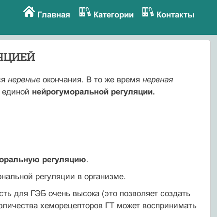
Главная
Категории
Контакты
ЯЦИЕЙ
ся
нервные
окончания. В то же время
нервная
о единой
нейрогуморальной регуляции.
о­раль­ную регуляцию
.
ональной регуляции в организме.
сть для ГЭБ очень высока (это позволяет создать
 количества хеморецепторов ГТ может воспринимать