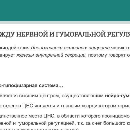
ЕЖДУ НЕРВНОЙ И ГУМОРАЛЬНОЙ РЕГУЛ
нью
действия
биологически активных веществ
являют
рвирует
железы внутренней секреции,
поэтому говорят 
о-гипофизарная система…
вляется высшим центром, осуществляющим
нейро-гум
из отделов ЦНС является и главным координатором горм
 единственное место ЦНС, в области которого проницаемо
вной и гуморальной регуляцией, т.к. за счет большого