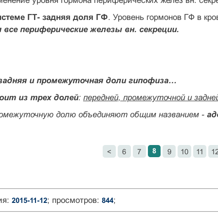
менение уровня гормона периферических желез вн. секр
истеме ГТ- задняя доля ГФ
. Уровень гормонов ГФ в кро
все периферические железы вн. секреции.
, задняя и промежуточная доли гипофиза…
оит из трех долей
:
передней, промежуточной и задне
омежуточную долю объединяют общим названием -
ад
8
<
6
7
9
10
11
1
ия:
; просмотров:
;
2015-11-12
844