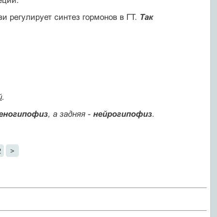
еции.
ви регулирует синтез гормонов в ГТ.
Так
й
.
еногипофиз
, а задняя -
нейрогипофиз
.
2
>