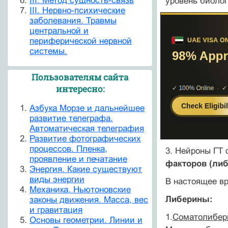
III. Метод сущность-связь
уровень биолог
III. Нервно-психические
заболевания. Травмы
центральной и
периферической нервной
системы.
Пользователям сайта
интересно:
Азбука Морзе и дальнейшее
развитие телеграфа.
Автоматическая телеграфия
Развитие фотографических
процессов. Пленка,
3. Нейроны ГТ 
проявление и печатание
факторов (либ
Энергия. Какие существуют
виды энергии
В настоящее в
Механика. Ньютоновские
Либерины:
законы движения. Масса, вес
и гравитация
1.
Соматолибер
Основы геометрии. Линии и