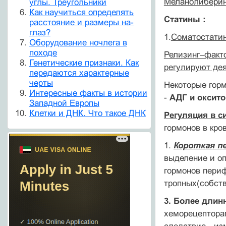
Меланолиберин
углы. Треугольники
Как научиться определять
Статины :
расстояние и размеры на-
глаз?
1.
Соматостати
Оборудование ночлега в
походе
Релизинг–факто
Генетические признаки. Как
регулируют дея
передаются характерные
черты
Некоторые гор
Интересные факты в истории
-
АДГ и оксит
Западной Европы
Клетки и ДНК. Что такое ДНК
Регуляция в с
гормонов в кро
1.
Короткая п
выделение и оп
гормонов периф
тропных(собств
3. Более длин
хеморецепторам