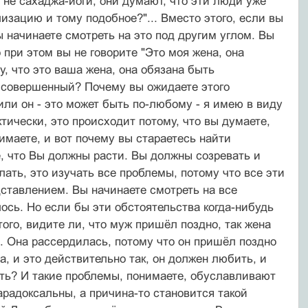
 не сахаджа-йоги, они думают, что эти люди уже
лизацию и тому подобное?"... Вместо этого, если вы
 начинаете смотреть на это под другим углом. Вы
о при этом вы не говорите "Это моя жена, она
у, что это ваша жена, она обязана быть
ы совершенный? Почему вы ожидаете этого
или он - это может быть по-любому - я имею в виду
тически, это происходит потому, что вы думаете,
маете, и вот почему вы стараетесь найти
е, что Вы должны расти. Вы должны созревать и
лать, это изучать все проблемы, потому что все эти
ставлением. Вы начинаете смотреть на все
елось. Но если бы эти обстоятельства когда-нибудь
того, видите ли, что муж пришёл поздно, так жена
о. Она рассердилась, потому что он пришёл поздно
а, и это действительно так, он должен любить, и
ить? И такие проблемы, понимаете, обуславливают
арадоксальны, а причина-то становится такой