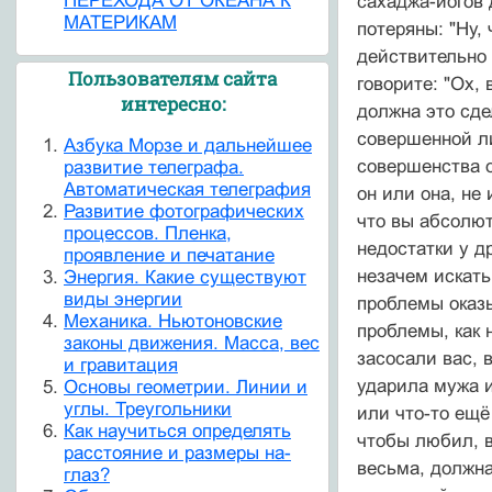
ПЕРЕХОДА ОТ ОКЕАНА К
сахаджа-йогов 
МАТЕРИКАМ
потеряны: "Ну,
действительно 
Пользователям сайта
говорите: "Ох, 
интересно:
должна это сде
совершенной ли
Азбука Морзе и дальнейшее
совершенства о
развитие телеграфа.
Автоматическая телеграфия
он или она, не
Развитие фотографических
что вы абсолют
процессов. Пленка,
недостатки у д
проявление и печатание
незачем искать
Энергия. Какие существуют
виды энергии
проблемы оказ
Механика. Ньютоновские
проблемы, как 
законы движения. Масса, вес
засосали вас, 
и гравитация
ударила мужа и
Основы геометрии. Линии и
углы. Треугольники
или что-то ещё
Как научиться определять
чтобы любил, в
расстояние и размеры на-
весьма, должна
глаз?