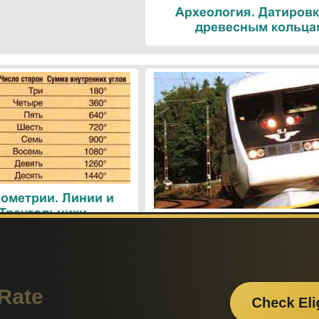
Археология. Датировк
древесным кольца
ометрии. Линии и
 Треугольники
Поезда. Современн
железнодорожные техн
Поиск по сайту:
Если вам
– поделит