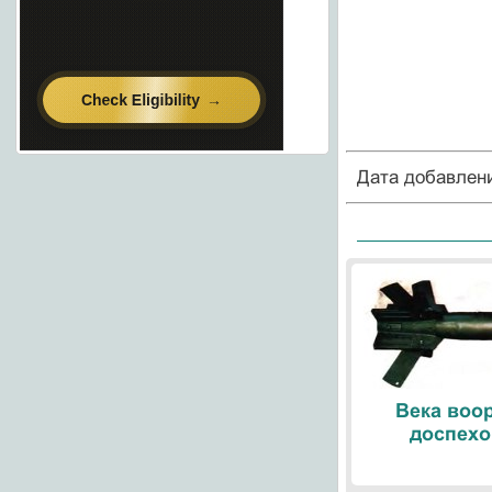
Дата добавлен
Века воо
доспехо