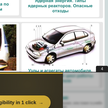
Ядерная энергия. Типы
а по
ядерных реакторов. Опасные
м
отходы
3
Узлы и агрегаты автомобиля.
ые
Четырехтактный цикл работы
ологии
двигателя
Поделитесь с друзьями:
 перенёс пользу информационный материал, или помог в учебе
есь этим сайтом с друзьями и знакомыми.