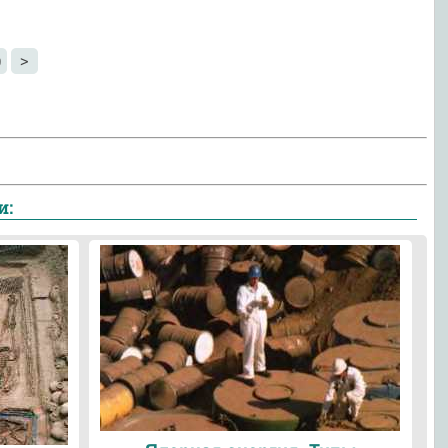
0
>
и: