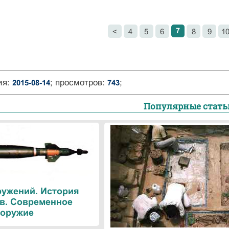
7
<
4
5
6
8
9
1
ия:
; просмотров:
;
2015-08-14
743
Популярные стать
ружений. История
в. Современное
оружие