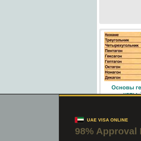
Основы ге
углы.