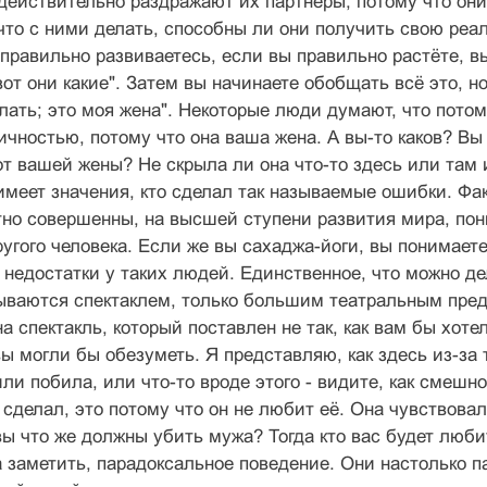
действительно раздражают их партнеры, потому что они
 что с ними делать, способны ли они получить свою реа
правильно развиваетесь, если вы правильно растёте, вы
вот они какие". Затем вы начинаете обобщать всё это, н
лать; это моя жена". Некоторые люди думают, что потом
чностью, потому что она ваша жена. А вы-то каков? В
т вашей жены? Не скрыла ли она что-то здесь или там 
 имеет значения, кто сделал так называемые ошибки. Фак
но совершенны, на высшей ступени развития мира, пони
ругого человека. Если же вы сахаджа-йоги, вы понимает
 недостатки у таких людей. Единственное, что можно де
ываются спектаклем, только большим театральным пред
на спектакль, который поставлен не так, как вам бы хот
вы могли бы обезуметь. Я представляю, как здесь из-за 
ли побила, или что-то вроде этого - видите, как смешн
 сделал, это потому что он не любит её. Она чувствовал
ы что же должны убить мужа? Тогда кто вас будет люб
 заметить, парадоксальное поведение. Они настолько п