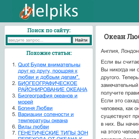
Поиск по сайту:
Океан Лю
Англия, Лондон
Похожие статьи:
Если вы считае
Quot;Будем внимательны
Вы никогда ни о
друг ко другу, поощряя к
любви и добрым делам".
другого. Тепер
БИОГЕОГРАФИЧЕСКОЕ
замечательный 
РАЙОНИРОВАНИЕ ОКЕАНА
получите прави
Биогеография океанов и
Если это сахад
морей
Богиня Любви
человека, как о
Вариации солености и
существуют про
температуры океана
в них. Вы начи
Виды любви
на этого челов
ГЕНЕТИЧЕСКИЕ ТИПЫ ЗОН