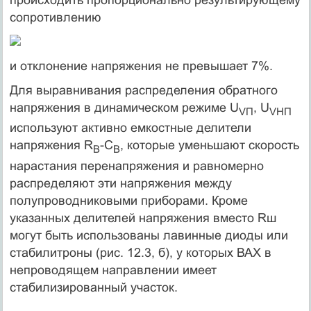
сопротивлению
и отклонение напряжения не превышает 7%.
Для выравнивания распределения обратного
напряжения в динамическом режиме U
, U
V
П
V
НП
используют активно емкостные делители
напряжения R
-C
, которые уменьшают скорость
B
B
нарастания перенапряжения и равномерно
распределяют эти напряжения между
полупроводниковыми приборами. Кроме
указанных делителей напряжения вместо Rш
могут быть использованы лавинные диоды или
стабилитроны (рис. 12.3, б), у которых ВАХ в
непроводящем направлении имеет
стабилизированный участок.