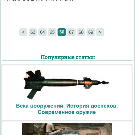
66
<
63
64
65
67
68
69
>
Популярные статьи:
Века вооружений. История доспехов.
Современное оружие