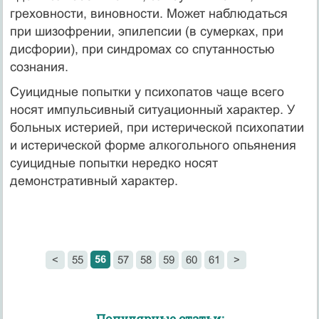
греховности, виновности. Может наблюдаться
при шизофрении, эпилепсии (в сумерках, при
дисфории), при синдромах со спутанностью
сознания.
Суицидные попытки у психопатов чаще всего
носят импульсивный ситуационный характер. У
больных истерией, при истерической психопатии
и истерической форме алкогольного опьянения
суицидные попытки нередко носят
демонстративный характер.
56
<
55
57
58
59
60
61
>
Популярные статьи: