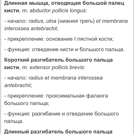
Длинная мышца, отводящая большой палец
кисти
,
m. abductor pollicis longus
:
- начало:
radius, ulna
(нижняя треть)
et membrana
interossea antebrachii
;
- прикрепление: основание I пястной кости;
- функция: отведение кисти и большого пальца.
Короткий разгибатель большого пальца
кисти
,
m. extensor pollicis brevis
:
- начало:
radius et membrana interossea
antebrachii
;
- прикрепление: проксимальная фаланга
большого пальца;
- функция: разгибание и отведение большого
пальца.
Длинный разгибатель большого пальца