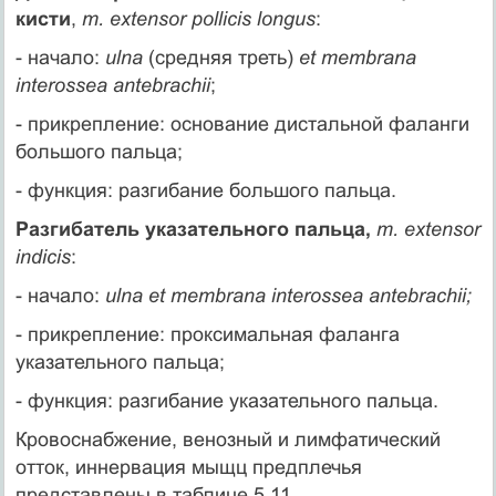
кисти
,
m. extensor pollicis longus
:
- начало:
ulna
(средняя треть)
et membrana
interossea antebrachii
;
- прикрепление: основание дистальной фаланги
большого пальца;
- функция: разгибание большого пальца.
Разгибатель указательного пальца,
m. extensor
indicis
:
- начало:
ulna et membrana interossea antebrachii;
- прикрепление: проксимальная фаланга
указательного пальца;
- функция: разгибание указательного пальца.
Кровоснабжение, венозный и лимфатический
отток, иннервация мыщц предплечья
представлены в таблице 5.11.