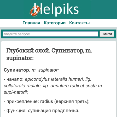
Главная
Категории
Контакты
Глубокий слой. Супинатор, m.
supinator:
Супинатор
,
m. supinator:
- начало:
epicondylus lateralis humeri, lig.
collaterale radiale, lig. annulare radii et crista m.
supi-natorii
;
- прикрепление: radius (верхняя треть);
- функция: супинация предплечья.