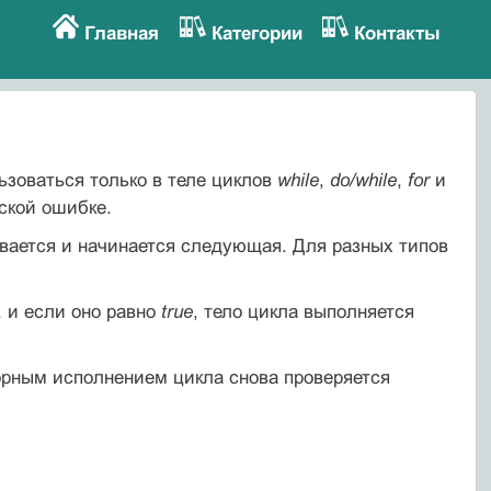
Главная
Категории
Контакты
льзоваться только в теле циклов
while
,
do/while
,
for
и
ской ошибке.
ывается и начинается следующая. Для разных типов
, и если оно равно
true
, тело цикла выполняется
торным исполнением цикла снова проверяется