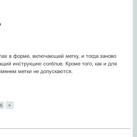
о
лах в форме, включающей метку, и тогда заново
ржащий инструкцию
continu
e. Кроме того, как и для
менем метки не допускаются.
5
>