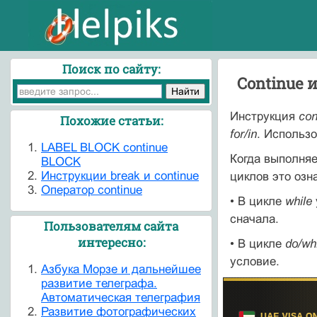
Поиск по сайту:
Continue 
Инструкция
con
Похожие статьи:
for/in
. Использ
LABEL BLOCK continue
Когда выполня
BLOCK
Инструкции break и continue
циклов это озн
Оператор continue
• В цикле
while
сначала.
Пользователям сайта
интересно:
• В цикле
do/wh
условие.
Азбука Морзе и дальнейшее
развитие телеграфа.
Автоматическая телеграфия
Развитие фотографических