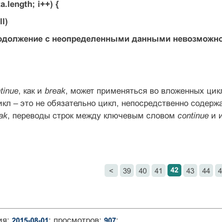
ta.length; i++) {
ll)
Продолжение с неопределенными данными невозможн
tinue
, как и
break
, может применяться во вложенных цик
кл – это не обязательно цикл, непосредственно соде
ak
, переводы строк между ключевым словом
continue
и и
42
<
39
40
41
43
44
4
ия:
; просмотров:
;
2015-08-01
907