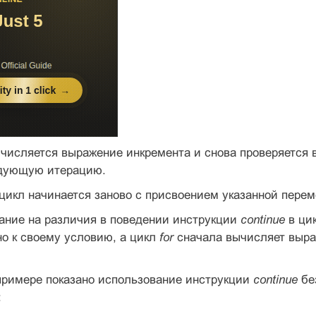
числяется выражение инкремента и снова проверяется в
дующую итерацию.
цикл начинается заново с присвоением указанной пере
ание на различия в поведении инструкции
continue
в ци
о к своему условию, а цикл
for
сначала вычисляет выраж
римере показано использование инструкции
continue
без
: