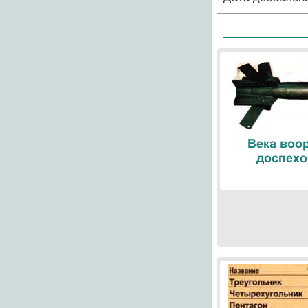
Века воо
доспехо