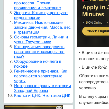
процессов. Пленка,
проявление и печатание
Энергия. Какие существуют
виды энергии
Механика. Ньютоновские
законы движения. Масса, вес
и гравитация
Основы геометрии. Линии и
углы. Треугольники
Как научиться определять
расстояние и размеры на-
• В цикле
for
вы
глаз?
выполнять сле
Оборудование ночлега в
походе
• В цикле
for/in
Генетические признаки. Как
Обратите вним
передаются характерные
черты
непосредственн
Интересные факты в истории
условию.
Западной Европы
Клетки и ДНК. Что такое ДНК
В следующем п
случае ошибки