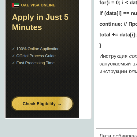
for(i = 0; i < da
if (data[i] == nu
continue; // 
total += data[i];
}
Инструкция
con
запускаемый ци
инструкции
bre
Дата добавлен