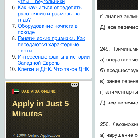
углы. Треугольники
Как научиться определять
расстояние и размеры на-
г) анализ анам
глаз?
Оборудование ночлега в
Д) все перечи
походе
Генетические признаки. Как
передаются характерные
249. Причинами
черты
Интересные факты в истории
а) оперативны
Западной Европы
Клетки и ДНК. Что такое ДНК
б) предшеству
в) ранее пере
г) алиментарн
Д) все перечи
250. К возможн
а) нарушение 