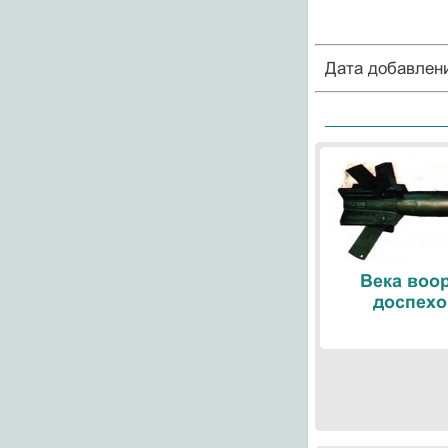
Дата добавлен
Века воо
доспехо