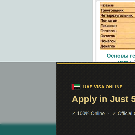
Основы ге
углы.
При помощи поиск
helpiks.org - Хелпикс.Орг - 