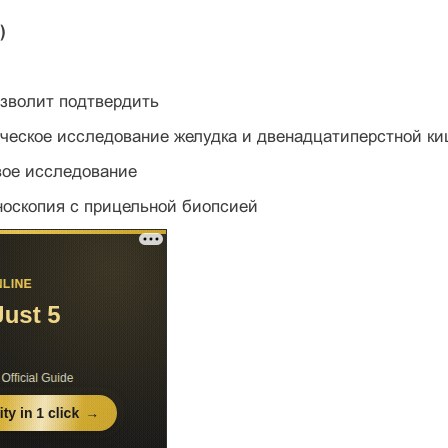
)
озволит подтвердить
ическое исследование желудка и двенадцатиперстной к
вое исследование
носкопия с прицельной биопсией