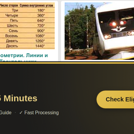
ометрии. Линии и
 Треугольники
Поезда. Современн
железнодорожные техн
Поиск по сайту:
Если вам
– поделит
а вы сможете найти нужную вам информацию.
2014-2026 год. Материал сайта представляется для ознакомительного и учебног
Генерация страницы за: 0.004 сек.