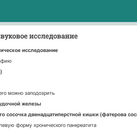
звуковое исследование
гическое исследование
рафию
)
его можно заподозрить
лудочной железы
го сосочка двенадцатиперстной кишки (фатерова сос
левую форму хронического панкреатита