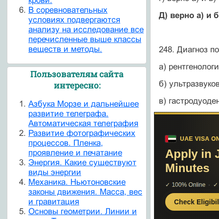
крови.
В соревновательных
Д) верно а) и б
условиях подвергаются
анализу на исследование все
перечисленные выше классы
веществ и методы.
248. Диагноз п
а) рентгенолог
Пользователям сайта
б) ультразвуко
интересно:
в) гастродуоде
Азбука Морзе и дальнейшее
развитие телеграфа.
Автоматическая телеграфия
Развитие фотографических
процессов. Пленка,
проявление и печатание
Энергия. Какие существуют
виды энергии
Механика. Ньютоновские
законы движения. Масса, вес
и гравитация
Основы геометрии. Линии и