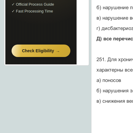
б) нарушение 
в) нарушение 
г) дисбактерио
Д) все перечи
251. Для хрони
характерны вс
а) поносов
б) нарушения э
в) снижения ве