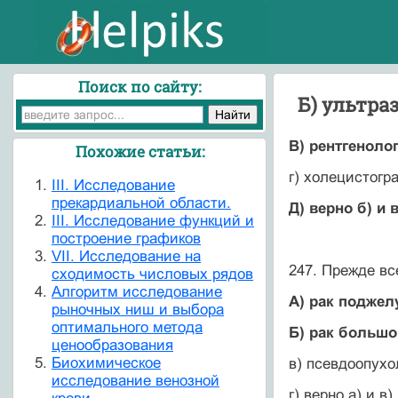
Поиск по сайту:
Б) ультра
В) рентгеноло
Похожие статьи:
г) холецистог
III. Исследование
прекардиальной области.
Д) верно б) и в
III. Исследование функций и
построение графиков
VII. Исследование на
247. Прежде вс
сходимость числовых рядов
Алгоритм исследование
А) рак подже
рыночных ниш и выбора
оптимального метода
Б) рак большо
ценообразования
Биохимическое
в) псевдоопухо
исследование венозной
г) верно а) и в)