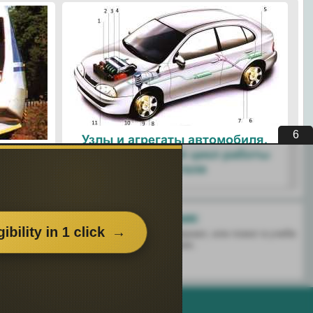
5
Узлы и агрегаты автомобиля.
ые
Четырехтактный цикл работы
ологии
двигателя
Поделитесь с друзьями:
 перенёс пользу информационный материал, или помог в учебе
есь этим сайтом с друзьями и знакомыми.
о использования. |
Поддержка