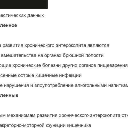
нестических данных
сленное
 развития хронического энтероколита являются
е вмешательства на органах брюшной полости
ющие хронические болезни других органов пищеварения
несенные острые кишечные инфекции
ые нарушения и злоупотребление алкогольными напитка
сленные
ым механизмам развития хронического энтероколита от
секреторно-моторной функции кишечника