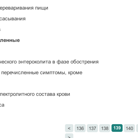
переваривания пищи
всасывания
з
сленные
ческого энтероколита в фазе обострения
е перечисленные симптомы, кроме
лектролитного состава крови
са
139
<
136
137
138
140
>