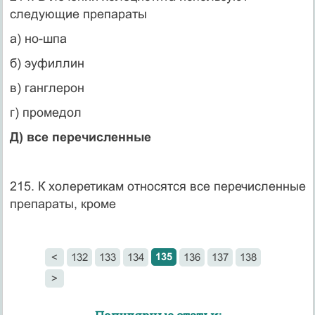
следующие препараты
а) но-шпа
б) эуфиллин
в) ганглерон
г) промедол
Д) все перечисленные
215. К холеретикам относятся все перечисленные
препараты, кроме
135
<
132
133
134
136
137
138
>