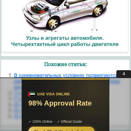
Узлы и агрегаты автомобиля.
Четырехтактный цикл работы двигателя
Похожие статьи:
3
В соревновательных условиях подвергаются
анализу на исследование все перечисленные
выше классы веществ и методы.
Г) все перечисленные
Г) все перечисленные
Д) во все перечисленные периоды
Д) все перечисленные
Д) все перечисленные