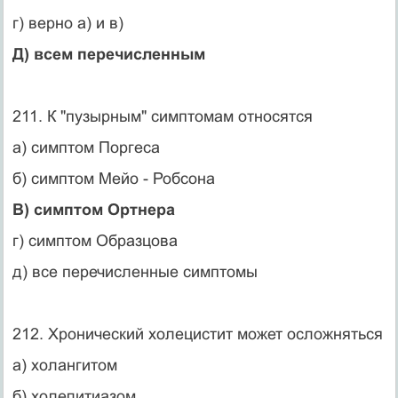
г) верно а) и в)
Д) всем перечисленным
211. К "пузырным" симптомам относятся
а) симптом Поргеса
б) симптом Мейо - Робсона
В) симптом Ортнера
г) симптом Образцова
д) все перечисленные симптомы
212. Хронический холецистит может осложняться
а) холангитом
б) холелитиазом