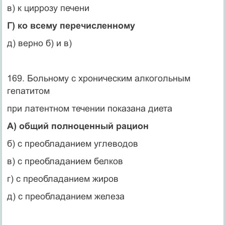
в) к циррозу печени
Г) ко всему перечисленному
д) верно б) и в)
169. Больному с хроническим алкогольным
гепатитом
при латентном течении показана диета
А) общий полноценный рацион
б) с преобладанием углеводов
в) с преобладанием белков
г) с преобладанием жиров
д) с преобладанием железа