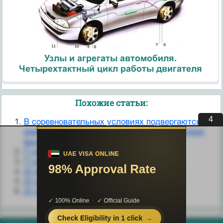
Узлы и агрегаты автомобиля.
Четырехтактный цикл работы двигателя
Похожие статьи:
4
В соревновательных условиях подвергаются
анализу на исследование все перечисленные
выше классы веществ и методы.
Г) все перечисленные
Г) все перечисленные
Д) во все перечисленные периоды
Д) все перечисленные
Д) все перечисленные