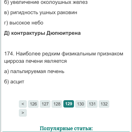
б) увеличение околоушных желез
в) ригидность ушных раковин
г) высокое небо
Д) контрактуры Дюпюитрена
174. Наиболее редким физикальным признаком
цирроза печени является
а) пальпируемая печень
б) асцит
129
<
126
127
128
130
131
132
>
Популярные статьи: