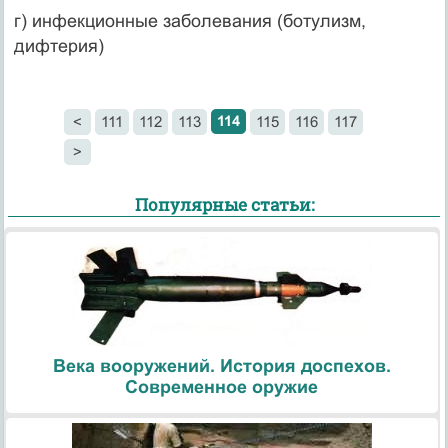
г) инфекционные заболевания (ботулизм,
дифтерия)
114
<
111
112
113
115
116
117
>
Популярные статьи:
Века вооружений. История доспехов.
Современное оружие