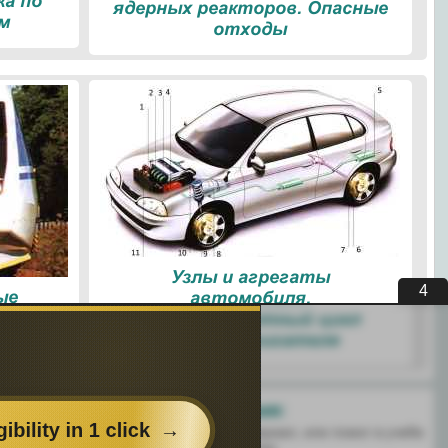
ка по
ядерных реакторов. Опасные
м
отходы
Узлы и агрегаты
3
ые
автомобиля.
е
Четырехтактный цикл
работы двигателя
Поделитесь с друзьями:
 перенёс пользу информационный материал, или помог в учебе
есь этим сайтом с друзьями и знакомыми.