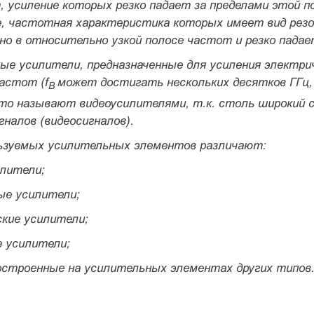
, усиление которых резко падает за пределами этой 
,
частотная характеристика которых имеет вид резон
о в относительно узкой полосе частот и резко падает
ные усилители, предназначенные для усиления электри
астот (f
может достигать нескольких десятков ГГц, 
В
сто называют
видеоусилителями
, т.к. столь широкий
налов (видеосигналов).
ьзуемых усилительных элементов различают:
илители;
ые усилители;
ские усилители;
е усилители;
построенные на усилительных элементах других типов