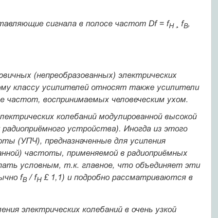
авляющие сигнала в полосе частот Df = f
¸ f
,
Н
B
ервичных (непреобразованных) электрических
ому классу усилителей относят также усилители
се частот, воспринимаемых человеческим ухом.
электрических колебаний модулированной высокой
 радиоприёмного устройства). Иногда из этого
ты (УПЧ), предназначенные для усиления
анной) частоты, применяемой в радиоприёмных
тать условным, т.к. главное, что объединяет эти
ычно f
/ f
£ 1,1) и подробно рассматриваются в
В
Н
ения электрических колебаний в очень узкой