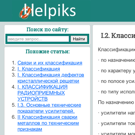
Поиск по сайту:
I.2. Клас
Классификацию
Похожие статьи:
· по назначени
Cвязи и их классификация
I. Классификация
· по характеру
I. Классификация дефектов
кристаллической решетки
· по полосе ус
I. КЛАССИФИКАЦИЯ
· по типу испо
РАДИОПРИЕМНЫХ
УСТРОЙСТВ
По назначению
I.3. Основные технические
показатели усилителей.
· усилители на
II Классификация сварки
металлов по техническим
· усилители ток
признакам
· усилители мо