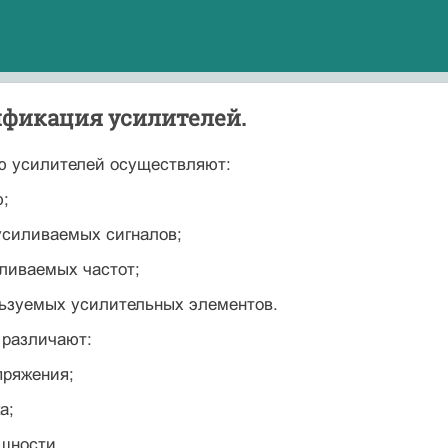
сификация усилителей.
 усилителей осуществляют:
ю;
 усиливаемых сигналов;
иливаемых частот;
льзуемых усилительных элементов.
 различают:
пряжения;
а;
щности.