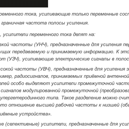
еременного тока, усиливающие только переменные сост
 граничная частота полосы усиления.
, усилители переменного тока делят на:
изкой частоты (УНЧ), предназначенные для усиления п
сущих передаваемую и принимаемую информацию. К эт
от (УЗЧ), усиливающие электрические сигналы в поло
ысокой частоты (УВЧ), предназначенные для усиления 
имер, радиосигналов, принимаемых приёмной антенной
елей особо выделяют усилители промежуточной часто
 сигналов модулированной промежуточной (преобразов
упергетеродинного типа. Такое разделение можно счи
это отношение высшей рабочей частоты к низшей (об
риёмные устройства».
е (селективные) усилители, предназначенные для усил