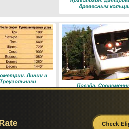
Археология. Датиров
древесным кольца
ометрии. Линии и
 Треугольники
Поезда. Современн
железнодорожны
технологии
Поиск по сайту:
Если вам
– поделит