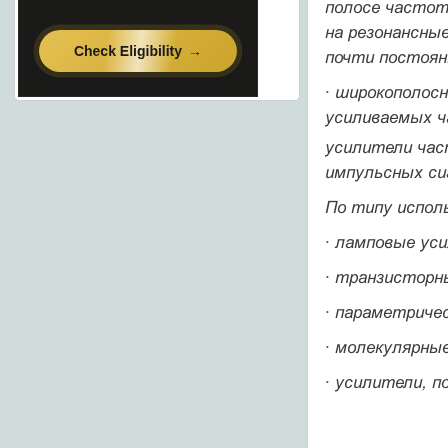
полосе частот
на
резонансные
почти постоянн
· широкополос
усиливаемых ч
усилители ча
импульсных сиг
По типу испол
· ламповые ус
· транзисторн
· параметриче
· молекулярны
· усилители, 