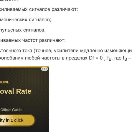
усиливаемых сигналов различают:
рмонических сигналов;
пульсных сигналов.
ливаемых частот различают:
стоянного тока (точнее, усилители медленно изменяющ
колебания любой частоты в пределах Df = 0 ¸ f
, где f
–
В
В