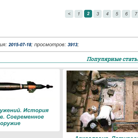
2
<
1
3
4
5
6
7
ия:
; просмотров:
;
2015-07-18
3913
Популярные стать
ружений. История
в. Современное
оружие