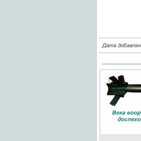
Дата добавлен
Века воо
доспехо