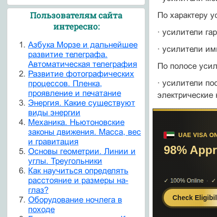
Пользователям сайта
По характеру 
интересно:
· усилители га
Азбука Морзе и дальнейшее
· усилители им
развитие телеграфа.
Автоматическая телеграфия
По полосе уси
Развитие фотографических
· усилители по
процессов. Пленка,
проявление и печатание
электрические 
Энергия. Какие существуют
виды энергии
Механика. Ньютоновские
законы движения. Масса, вес
и гравитация
Основы геометрии. Линии и
углы. Треугольники
Как научиться определять
расстояние и размеры на-
глаз?
Оборудование ночлега в
походе