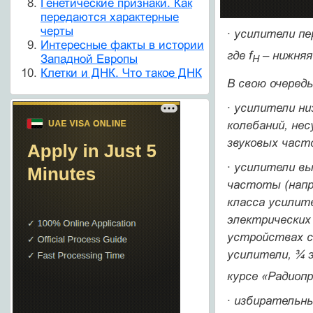
Генетические признаки. Как
передаются характерные
черты
· усилители п
Интересные факты в истории
где f
– нижняя
Западной Европы
Н
Клетки и ДНК. Что такое ДНК
В свою очередь
· усилители н
колебаний, не
звуковых част
· усилители в
частоты (напр
класса усилит
электрических
устройствах с
усилители, ¾ 
курсе «Радиоп
· избирательны