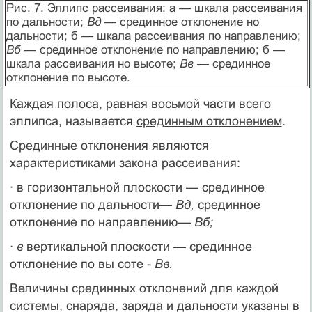
Рис. 7. Эллипс рассеивания: а — шкала рассеивания
по дальности;
Вд —
срединное отклонение но
дальности; б — шкала рассеивания по направлению;
Вб
— срединное отклонение по направлению; б —
шкала рассеивания но высоте;
Вв —
срединное
отклонение по высоте.
Каждая полоса, равная восьмой части всего
эллипса, называется
срединным отклонением
.
Срединные отклонения являются
характеристиками закона рассеивания:
· в горизонтальной плоскости — срединное
отклонение по дальности—
Вд,
срединное
отклонение по направлению—
Вб;
·
в
вертикальной плоскости — срединное
отклонение по вы соте -
Вв.
Величины срединных отклонений для каждой
системы, снаряда, заряда и дальности указаны в