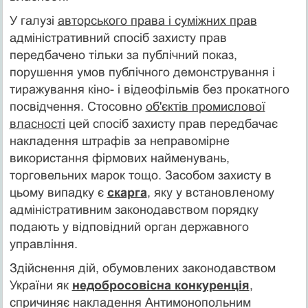
У галузі
авторського права і суміжних прав
адмініс­тративний спосіб захисту прав
передбачено тільки за публічний показ,
порушення умов публічного демонстрування і
тиражування кіно- і відеофільмів без прокатного
посвідчення. Стосовно
об'єктів промислової
власності
цей спосіб захисту прав передбачає
накладення штрафів за неправомірне
використання фірмових найменувань,
торговельних марок тощо. Засобом захисту в
цьому випадку є
скарга
, яку у встановленому
адміністративним законодавством порядку
подають у відповідний орган державного
управління.
Здійснення дій, обумовлених законодавством
Укра­їни як
недобросовісна конкуренція
,
спричиняє накладення Антимонопольним