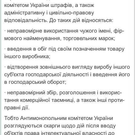
комітетом України штрафів, а також
адміністративну і цивільно-правову
відповідальність. До таких дій відносяться:
· неправомірне використання чужого імені, фір­
мового найменування, торговельних марок;
· введення в обіг під своїм позначенням товару
іншого виробника;
· відтворення зовнішнього вигляду виробу іншого
суб'єкта господарської діяльності і введення йо­го
в господарський оборот;
· неправомірний збір, розголошення і викорис­
тання комерційної таємниці, а також інші проти­
правні дії.
Тобто Антимонопольним комітетом України
розгля­дуються скарги щодо дій після вводу
об'єктів права інтеле­ктуальної власності до