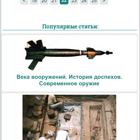
22
<
19
20
21
23
24
25
>
Популярные статьи:
Века вооружений. История доспехов.
Современное оружие