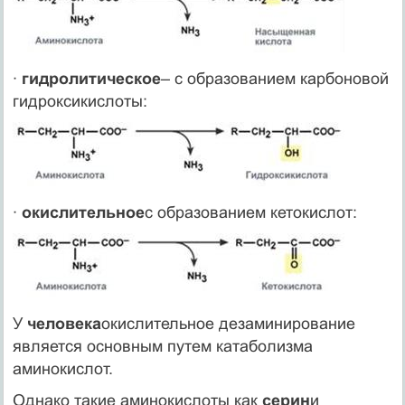
·
гидролитическое
– с образованием карбоновой
гидроксикислоты:
·
окислительное
с образованием кетокислот:
У
человека
окислительное дезаминирование
является основным путем катаболизма
аминокислот.
Однако такие аминокислоты как
серин
и