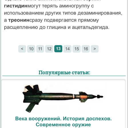
гистидин
могут терять аминогруппу с
использованием других типов дезаминирования,
а
треонин
сразу подвергается прямому
расщеплению до глицина и ацетальдегида.
13
<
10
11
12
14
15
16
>
Популярные статьи:
Века вооружений. История доспехов.
Современное оружие