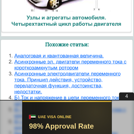
Узлы и агрегаты автомобиля.
Четырехтактный цикл работы двигателя
Похожие статьи:
Аналоговая и квантованная величина.
Асинхронные эл. двигатели переменного тока с
короткозамкнутым ротором
Асинхронные электродвигатели переменного
тока. Принцип действия, устройство,
передаточная функция, достоинства,
недостатки.
3
Б) Ток и напряжение в цепи переменного тока с
катушкой индуктивности.
Б) Ток и напряжение в цепи переменного тока с
конденсатором.
Б) Цепь переменного тока с катушкой
индуктивности
Биноминальная случайная величина (закон