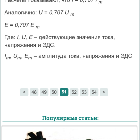
Расчеты показывают, что
I = 0,707 I
m
Аналогично:
U = 0,707 U
m
E = 0,707 E
m
Где:
I, U, E
– действующие значения тока,
напряжения и ЭДС.
I
, U
, E
– амплитуда тока, напряжения и ЭДС
m
m
m
51
<
48
49
50
52
53
54
>
Популярные статьи: