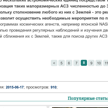
о нескольких астрономических единиц посредством 
изация таких малоразмерных АСЗ численностью до 
кольку столкновение любого из них с Землей - это р
озволит осуществить необходимые мероприятия по 
рограммах космических агенств, например японской NA
елью проведения регулярных наблюдений и изучения дв
й сближения их с Землей, также для поиска других АСЗ
8
<
5
6
7
9
10
1
ия:
; просмотров:
;
2015-06-17
910
Популярные стать