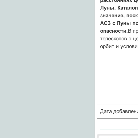
расстояниях д
Луны. Каталог
значение, пос
АСЗ с Луны п
опасности.
В п
телескопов с ц
орбит и услови
Дата добавлен