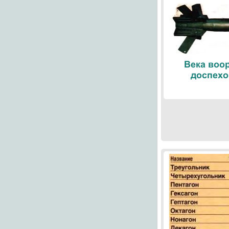
Века воо
доспехо