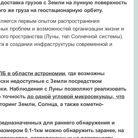
о
доставка грузов с Земли на лунную поверхность
ого же груза на геостационарную орбиту.
вляется первым опытом распространения
ных проблем и возможностей организации жизни и
ого пространства (Луны, тел Солнечной системы).
га в создании инфраструктуры современной и
ЛБ в области астрономии,
где возможны
ески недоступные с Земли посредством
ики. Наблюдения с Луны позволяют реализовать
ю точность
до одной угловой микросекунды, что
оринг Земли, Солнца, а также кометно-
предназначенных для раннего обнаружения и
змером 0.1-1км можно обнаружить заранее, на