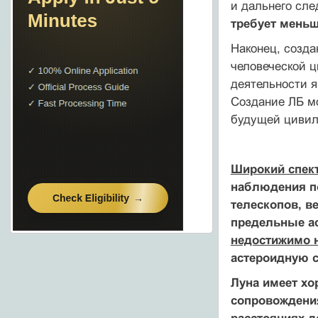
и дальнего сле
требует меньши
Наконец, созд
человеческой ц
деятельности я
Создание ЛБ мо
будущей цивил
Широкий спект
наблюдения по
телескопов, 
предельные а
недостижимо 
астероидную 
Луна имеет хо
сопровождения