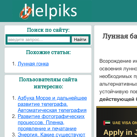
Поиск по сайту:
Лунная ба
Похожие статьи:
Возрождение ин
Лунная гонка
освоения лунн
необходимых пр
Пользователям сайта
альтернативных
интересно:
устойчивую по
Азбука Морзе и дальнейшее
действующей 
развитие телеграфа.
Автоматическая телеграфия
Развитие фотографических
процессов. Пленка,
проявление и печатание
Энергия. Какие существуют