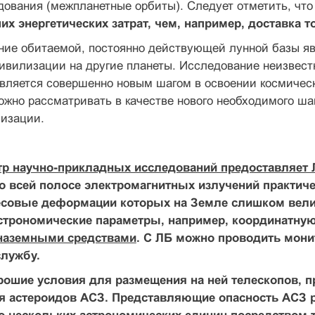
дования (межпланетные орбиты). Следует отметить, чт
х энергетических затрат, чем, например, доставка т
ание обитаемой, постоянно действующей лунной базы я
ивилизации на другие планеты. Исследование неизвест
вляется совершенно новым шагом в освоении космическ
жно рассматривать в качестве нового необходимого ша
изации.
р научно-прикладных исследований предоставляет 
 всей полосе электромагнитных излучений практич
весовые деформации которых на Земле слишком вел
строномические параметры, например, координатну
наземными средствами
. С ЛБ можно проводить монит
службу.
рошие условия для размещения на ней телескопов, 
 астероидов АСЗ. Представляющие опасность АСЗ ра