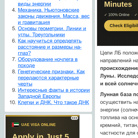
виды энергии
Механика. Ньютоновские
законы движения. Масса, вес
и гравитация
Основы геометрии. Линии и
углы. Треугольники
Как научиться определять
расстояние и размеры на-
Цели ЛБ положе
глаз?
Оборудование ночлега в
направлений на
походе
происхождения
Генетические признаки. Как
Луны. Исследо
передаются характерные
и всей солнеч
черты
Интересные факты в истории
Лунная база п
Западной Европы
осуществить на
Клетки и ДНК. Что такое ДНК
энергии (солне
топлива на осн
кремний, титан
частности для 