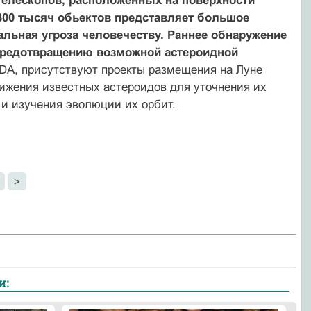
телескопов, расположенных на поверхности
300 тысяч обьектов представляет большое
еальная угроза человечеству. Раннее обнаружение
предотвращению возможной астероидной
SDA, присутствуют проекты размещения на Луне
ижения известных астероидов для уточнения их
 и изучения эволюции их орбит.
1
>
и: