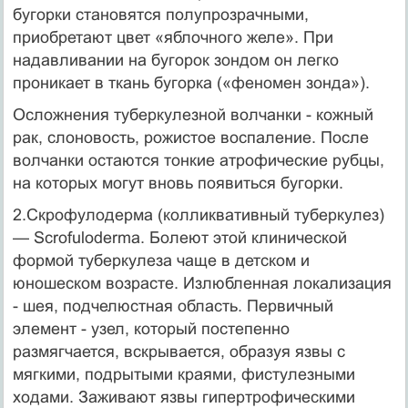
бугорки становятся полупрозрачными,
приобретают цвет «яблочного желе». При
надавливании на бугорок зондом он легко
проникает в ткань бугорка («феномен зонда»).
Осложнения туберкулезной волчанки - кожный
рак, слоновость, рожистое воспаление. После
волчанки остаются тонкие атрофические рубцы,
на которых могут вновь появиться бугорки.
2.Скрофулодерма (колликвативный туберкулез)
— Scrofuloderma. Болеют этой клинической
формой туберкулеза чаще в детском и
юношеском возрасте. Излюбленная локализация
- шея, подчелюстная область. Первичный
элемент - узел, который постепенно
размягчается, вскрывается, образуя язвы с
мягкими, подрытыми краями, фистулезными
ходами. Заживают язвы гипертрофическими