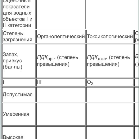
Оценочные
показатели
для водных
объектов I и
II категории
Степень
С
Органолептический
Токсикологический
загрязнения
р
Запах,
Б
ПДК
. (степень
ПДК
. (степень
орг
токс
привкус
превышения)
превышения)
О
(баллы)
О
I
III
2
Допустимая
Умеренная
Высокая