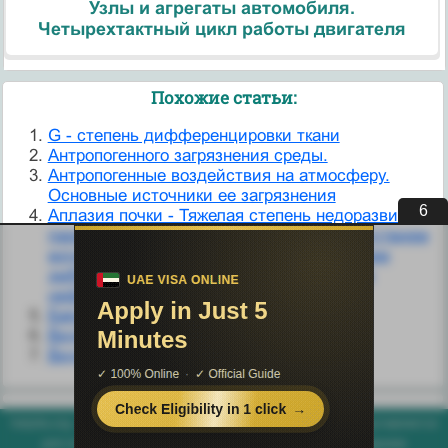
Узлы и агрегаты автомобиля.
Четырехтактный цикл работы двигателя
Похожие статьи:
G - степень дифференцировки ткани
Антропогенного загрязнения среды.
Антропогенные воздействия на атмосферу.
Основные источники ее загрязнения
5
Аплазия почки - Тяжелая степень недоразвития
паренхимы, нередко сочетающее с отсутствием
мочеточника. Порок формируется в раннем
эмбриональном периоде до образования
нефронов.
Бағыттар индексі.
Виды индексов
Виды радиоактивного загрязнения
helpiks.org - Хелпикс.Орг - 2014-2026 год. Материал сайта представляется
для ознакомительного и учебного использования. |
Поддержка