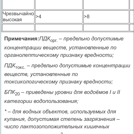
Чрезвычайно
>4
>8
высокая
Примечания:
ПДК
– предельно допустимые
орг
.
концентрации веществ, установленные по
органолептическому признаку вредности;
ПДК
– предельно допустимые концентрации
токс
.
веществ, установленные по
токсикологическому признаку вредности;
БПК
– приведены уровни для водоёмов I и II
20
категории водопользования;
* – для водных объектов, используемых для
купания, допустимая степень загрязнения –
число лактозоположительных кишечных