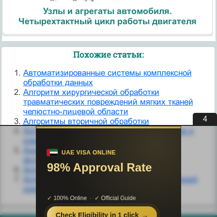
Узлы и агрегаты автомобиля.
Четырехтактный цикл работы двигателя
Похожие статьи:
Автоматизированные системы комплексной
обработки данных
Алгоритм хирургической обработки
травматических повреждений мягких тканей
челюстно-лицевой области
4
Алгоритмы вторичной обработки
Алгоритмы первичной обработки сигналов и
извлечения информации
Анизотропные способы бессеребряной
фотографии
Антисептики для обработки раны
Аспекты хранения и обработки произведений
компьютерного творчества.