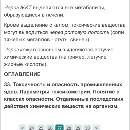
Через ЖКТ
выделяются все метаболиты,
образующиеся в печени.
Кроме выделение с калом, токсические вещества
могут выводиться
через ротовую полость
(соли
тяжелых металлов - ртуть, свинец).
Через кожу
в основном выделяются летучие
химические вещества (например, летучие
жирные кислоты).
ОГЛАВЛЕНИЕ
33. Токсичность и опасность промышленных
ядов. Параметры токсикометрии. Понятие о
классах опас­ности. Отдаленные последствия
действия химиче­ских веществ на организм.
27
<
24
25
26
28
29
30
>