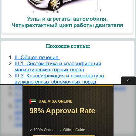
Узлы и агрегаты автомобиля.
Четырехтактный цикл работы двигателя
Похожие статьи:
II. Общее лечение.
III.1. Систематика и классификация
магматических горных пород
III.3. Классификация и номенклатура
3
вулканогенных обломочных пород
PTNM — патогистологическая классификация
V.1. Систематика и классификация
метаморфических горных пород
VI.1. Систематика и классификация
метасоматических горных пород
VII.1. Систематика, классификация и
номенклатура мигматитов