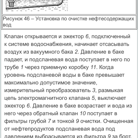
Рисунок 46 – Установка по очистке нефтесодержащих
вод
Клапан открывается и эжектор
6
, подключенный
к системе водоснабжения, начинает отсасывать
воздух из вакуумного бака
2
. Давление в баке
падает, и подсланевая вода поступает в него по
трубе
1
через приемную коробку
11
. Когда
уровень подсланевой воды в баке превышает
максимально допустимое значение,
измерительный преобразователь
3
, размыкая
цепь электромагнитного клапана
5
, выключает
эжектор
6
. Давление в баке возрастает и вода из
него через обратный клапан
10
поступает в
фильтры грубой
7
и тонкой
9
очистки. Очищенная
от нефтепродуктов подсланевая вода под
давлением выбрасывается из фильтра
9
за борт,