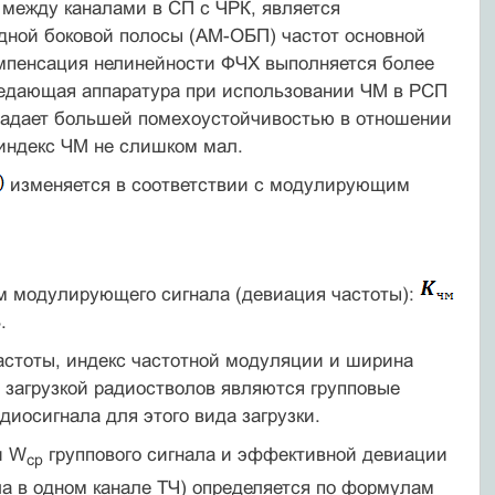
 между каналами в СП с ЧРК, является
одной боковой полосы (АМ-ОБП) частот основной
омпенсация нелинейности ФЧХ выполняется более
едаю­щая аппаратура при использовании ЧМ в РСП
бладает большей помехоустойчивостью в отношении
индекс ЧМ не слишком мал.
изменяется в соответствии с модулирующим
ем модулирующего сигнала (девиация частоты):
.
астоты, индекс частотной модуляции и ширина
 загрузкой радиостволов являются групповые
иосигнала для этого вида загрузки.
и W
группового сигнала и эффективной девиации
ср
а в одном канале TЧ) определяется по формулам