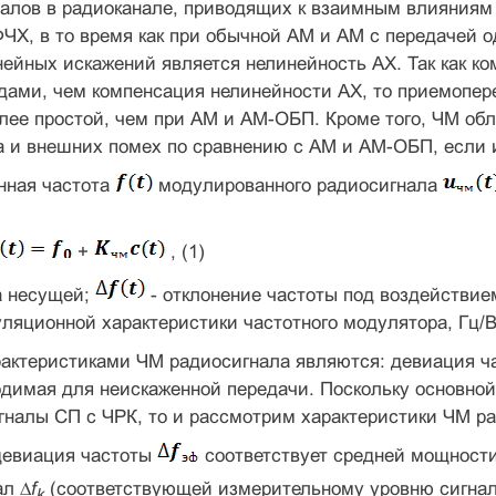
алов в радиоканале, приводящих к взаимным влияниям
ЧХ, в то время как при обычной AM и AM с передачей 
ейных искажений является нелинейность АХ. Так как к
дами, чем компенсация нелинейности АХ, то приемопер
олее простой, чем при AM и АМ-ОБП. Кроме того, ЧМ о
а и внешних помех по сравнению с AM и АМ-ОБП, если 
нная частота
модулированного радиосигнала
+
, (1)
а несущей;
- отклонение частоты под воздейст­ви
уляционной характеристики частотного модулятора, Гц/В
актеристиками ЧМ радиосигнала являются: де­виация ч
одимая для неискаженной передачи. Поскольку основной
налы СП с ЧРК, то и рассмотрим характеристики ЧМ рад
евиация частоты
соответствует средней мощност
ал ∆
f
(соответствующей измерительному уровню сигнал
k