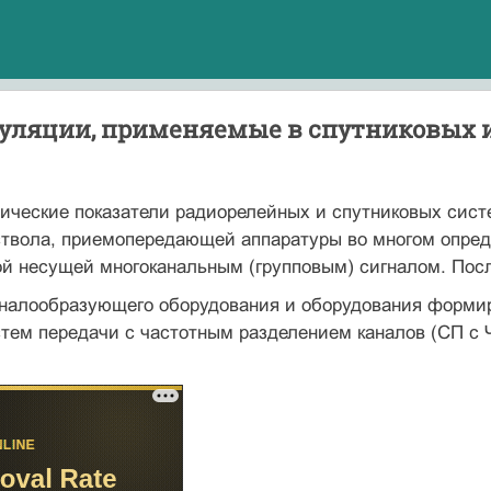
уляции, применяемые в спутниковых 
ические показатели радиорелейных и спут­никовых сист
ствола, приемопередающей аппаратуры во многом опр
ной несущей многоканальным (групповым) сигналом. По
налообразующего оборудования и оборудования формиро
стем передачи с частотным разделением каналов (СП с