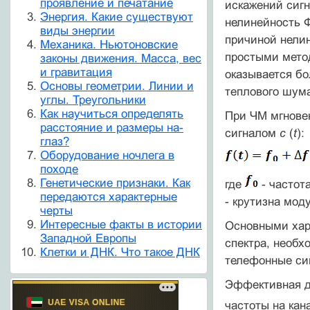
проявление и печатание
искажений сигн
Энергия. Какие существуют
нелинейность Ф
виды энергии
причиной нелин
Механика. Ньютоновские
простыми мето
законы движения. Масса, вес
и гравитация
оказывается б
Основы геометрии. Линии и
теплового шум
углы. Треугольники
Как научиться определять
При ЧМ мгнове
расстояние и размеры на-
сигналом
с
(
t
):
глаз?
Оборудование ночлега в
походе
Генетические признаки. Как
где
- частот
передаются характерные
- крутизна мод
черты
Интересные факты в истории
Основными хар
Западной Европы
спектра, необх
Клетки и ДНК. Что такое ДНК
телефонные сиг
Эффективная д
частоты на кан