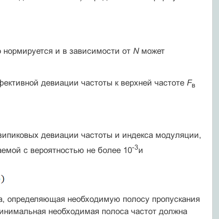
 нормируется и в зависимости от
N
может
фективной девиации частоты к верхней частоте
F
в
зипиковых девиации частоты и индекса модуляции,
-3
аемой с вероятностью не более 10
и
ра, определяющая необходимую полосу пропускания
ини­мальная необходимая полоса частот должна