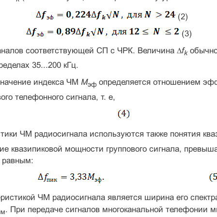
(2)
(3)
аналов соответствующей СП с ЧРК. Величина ∆
f
обычно
k
еделах 35...200 кГц.
начение индекса ЧМ
М
определяется отноше­нием эф
эф
ого телефонного сигнала, т. е,
тики ЧМ радиосигнала используются также понятия ква
ие квазипиковой мощности группового сигнала, превыш
 равным:
еристикой ЧМ радиосигнала является ширина его спект
. При передаче сигналов многоканальной телефонии м
чм