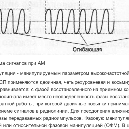
ма сигналов при АМ
уляция - манипулируемым параметром высокочастотно
СП применяются двоичная, четырехуровневая и восьм
равнивается: с фазой восстановленного на приемном ко
осигна­ла имеет место неопределенность фазы восстано
атной работы, при которой двоичные посылки принимаю
риеме сигналов в радиолинии. Для преодоления влияни
азы передаваемых радиоимпульсов. Фазовую мани­пул
й или относительной фазовой манипуляцией (ОФМ). В 