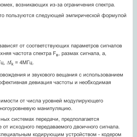
омех, возникающих из-за ограничения спектра.
асто пользуются следующей эмпирической формулой
 зависят от соответствующих параметров сигналов
­няя частота спектра F
, размах сигнала, а,
в
ц, ∆f
= 4МГц.
k
ровождения и звукового вещания с использованием
эффек­тивная девиация частоты и необходимая
симости от числа уровней модулирующего
многоуровневую манипуляцию.
ных системах передачи, предполагается
от исходно­го передаваемого двоичного сигнала.
пециальным кодирую­щим устройством - кодером