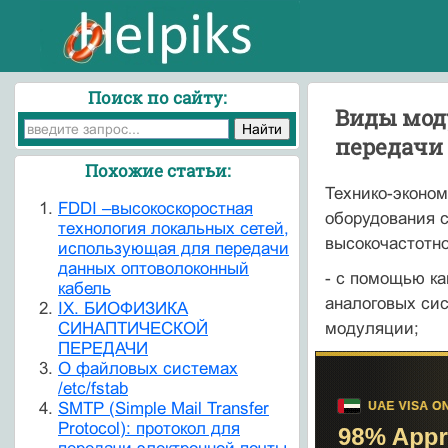
Поиск по сайту:
Виды мод
передачи
Похожие статьи:
Технико-эконом
FDDI –высокоскоростная
оборудования 
технология локальных сетей,
высокочастот­
использующая для передачи
данных оптоволоконный
- с помощью ка
кабель
аналоговых си
IX. БИОФИЗИКА
СИНАПТИЧЕСКОЙ
модуляции;
ПЕРЕДАЧИ
O файловых системах
/etc/fstab
SMTP (Simple Mail Transfer
Protocol): протокол для