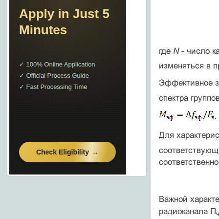
где
N
- число к
изменяться в пр
Эффективное з
спектра группов
Для характерис
соответст­вующ
соответственно
Важной характ
радиока­нала П