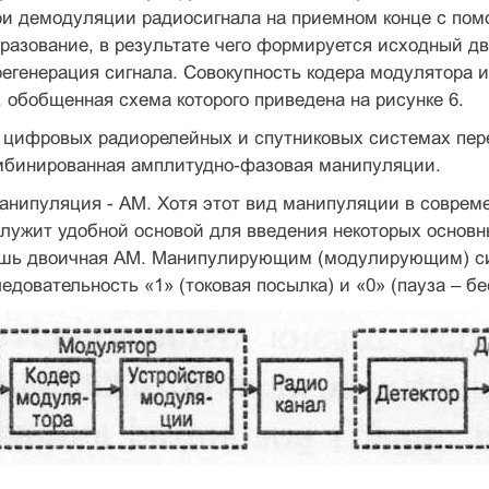
ри демодуляции радио­сигнала на приемном конце с по
разование, в результате чего форми­руется исходный д
егенерация сигнала. Совокупность кодера модуля­тора 
обобщенная схема которого приведена на рисунке 6.
 цифровых радиорелейных и спутниковых системах пер
мбини­рованная амплитудно-фазовая манипуляции.
анипуляция - AM. Хотя этот вид манипуляции в соврем
служит удобной основой для введения некоторых основн
шь двоичная AM. Манипулирующим (модулирующим) сиг
едовательность «1» (токовая посылка) и «0» (пауза – бе