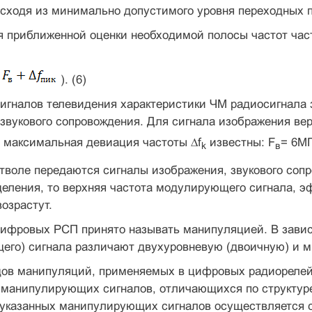
сходя из минимально допустимого уровня переходных п
ля приближенной оценки необходимой полосы час­тот ч
(
). (6)
игналов телевидения характеристики ЧМ радио­сигнала
 звукового сопровождения. Для сигнала изображения верх
 макси­мальная девиация частоты ∆f
известны: F
= 6МГ
k
в
тволе передаются сигналы изображения, звуково­го соп
зделения, то верхняя частота модулирующего сигнала, 
возрастут.
ифровых РСП принято называть манипуляцией. В зави
его) сигнала различают двухуров­невую (двоичную) и 
дов манипуляций, применяемых в цифровых ра­диорелей
манипулирующих сигналов, отличающихся по структуре 
указанных манипулирующих сигналов осуществляется с