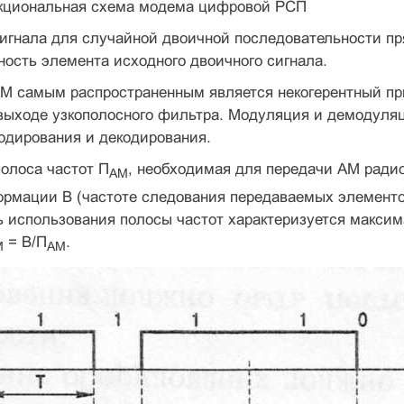
нкциональная схема модема цифровой РСП
гнала для случайной двоичной последователь­ности пр
ность элемента исходного двоичного сигнала.
AM самым распространенным является некоге­рентный п
выходе узкополосного фильтра. Модуляция и демоду­ляц
одирования и декодирования.
олоса частот П
, необходимая для передачи AM радио
АМ
рмации В (частоте следования передаваемых элементов
 использования полосы частот характеризуется максим
= В/П
.
М
АМ