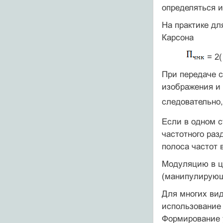
определяться и
На практике д
Карсона
= 2
При передаче с
изобра­жения и
следовательно,
Если в одном с
частотно­го ра
полоса частот 
Модуляцию в ц
(манипулирующ
Для многих ви
использование 
Формирование 