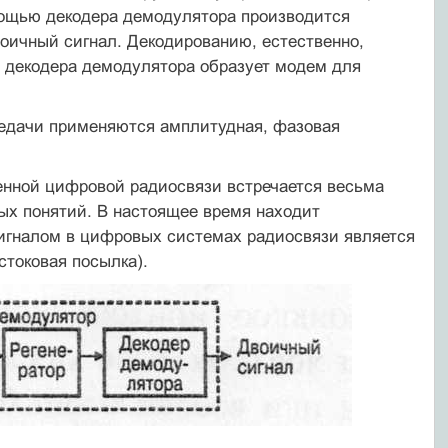
мощью декодера демодулятора производится
воичный сигнал. Декодированию, естественно,
и декодера демодулятора образует модем для
едачи применяются амплитудная, фазовая
енной цифровой радиосвязи встречается весьма
ых понятий. В настоящее время находит
налом в цифровых систе­мах радиосвязи является
стоковая посылка).