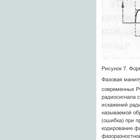
Рисунок 7. Фор
Фазовая манип
современных Р
радиосигнала с
искажений ради
называемой обр
(ошибка) при п
кодирование ф
фазоразностно