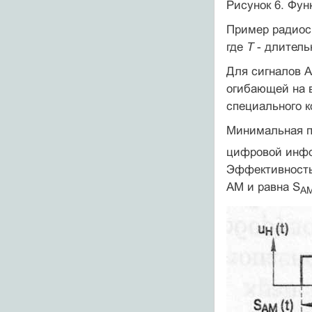
Рисунок 6. Фу
Пример радиоси
где
Т
- длитель
Для сигналов 
оги­бающей на 
специального к
Минимальная п
цифровой инфо
Эффективность
AM и равна S
А