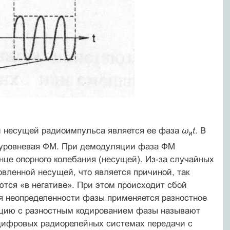
й несущей радиоимпульса является ее фаза
ω
t
. В
и
иуровневая ФМ. При демодуляции фаза ФМ
нце опорного колебания (несущей). Из-за случайных
вленной несущей, что является причиной, так
тся «в негативе». При этом происходит сбой
я неопределенности фазы применяется разностное
яцию с разностным кодированием фазы называют
циф­ровых радиорелейных системах передачи с