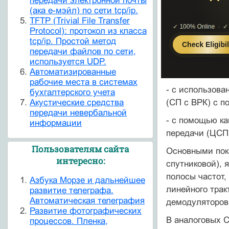
передачи электронной почты
(ака е-мэйл) по сети tcp/ip.
TFTP (Trivial File Transfer
Protocol): протокол из класса
tcp/ip. Простой метод
передачи файлов по сети,
используется UDP.
Автоматизированные
рабочие места в системах
- с использова
бухгалтерского учета
Акустические средства
(СП с ВРК) с 
передачи невербальной
- с помощью к
информации
передачи (ЦСП
Пользователям сайта
Основными пок
интересно:
спутниковой), 
полосы частот,
Азбука Морзе и дальнейшее
линейного трак
развитие телеграфа.
Автоматическая телеграфия
демодуляторов
Развитие фотографических
В аналоговых С
процессов. Пленка,