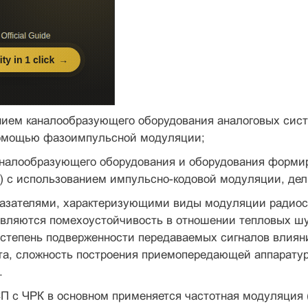
нием каналообразующего оборудования анало­говых сис
помощью фазоимпульсной модуляции;
аналообразующего оборудования и оборудования форми
) с использованием импульсно-кодовой модуляции, дел
азателями, характеризующими виды модуляции радиос
являются поме­хоустойчивость в отношении тепловых ш
 степень подверженности переда­ваемых сигналов влиян
та, сложность построения приемопередающей аппа­рату
.
П с ЧРК в основном применяется частотная модуля­ция