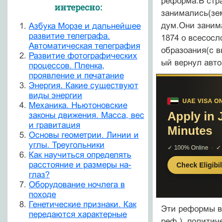
реформа.В стра
интересно:
занимались(зем
дум.Они заним
Азбука Морзе и дальнейшее
развитие телеграфа.
1874 о всесосл
Автоматическая телеграфия
образоания(с в
Развитие фотографических
ый вернул авт
процессов. Пленка,
проявление и печатание
Энергия. Какие существуют
виды энергии
Механика. Ньютоновские
законы движения. Масса, вес
и гравитация
Основы геометрии. Линии и
углы. Треугольники
Как научиться определять
расстояние и размеры на-
глаз?
Оборудование ночлега в
походе
Генетические признаки. Как
Эти реформы в
передаются характерные
реф.), политич