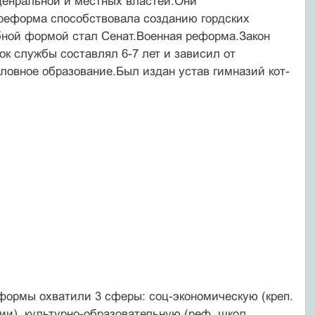
 ценральной и местных властей.Они
 реформа способствовала созданию гордских
бной формой стал Сенат.Военная реформа.Закон
ок службы составлял 6-7 лет и зависил от
ловное образование.Был издан устав гимназий кот-
формы охватили 3 сферы: соц-экономическую (креп.
ии), культурно-образовательную (реф. школ,