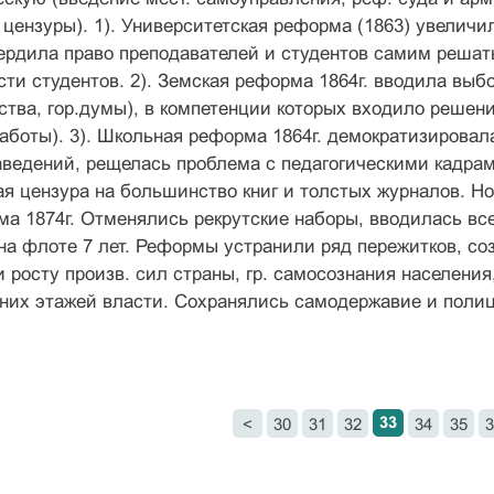
 цензуры). 1). Университетская реформа (1863) увеличи
вердила право преподавателей и студентов самим реша
сти студентов. 2). Земская реформа 1864г. вводила выб
ства, гор.думы), в компетенции которых входило решени
боты). 3). Школьная реформа 1864г. демократизировала
заведений, рещелась проблема с педагогическими кадрам
я цензура на большинство книг и толстых журналов. Но 
а 1874г. Отменялись рекрутские наборы, вводилась все
, на флоте 7 лет. Реформы устранили ряд пережитков, с
 росту произв. сил страны, гр. самосознания населени
них этажей власти. Сохранялись самодержавие и полиц
33
<
30
31
32
34
35
3