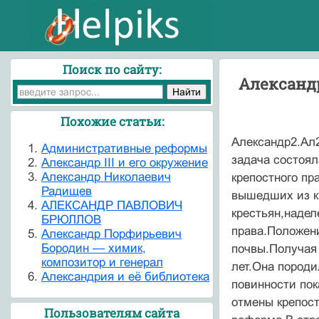
Поиск по сайту:
Александр
Похожие статьи:
Александр2.Ал2
Административные реформы
задача состоя
Александр III и его окружение
Александр Николаевич
крепостного пр
Радищев
вышедших из к
АЛЕКСАНДР ПАВЛОВИЧ
крестьян,наде
БРЮЛЛОВ
права.Положен
Александр Порфирьевич
Бородин — химик,
почвы.Получая 
композитор и генерал
лет.Она породи
Александрия и её библиотека
повинности пок
отмены крепост
Пользователям сайта