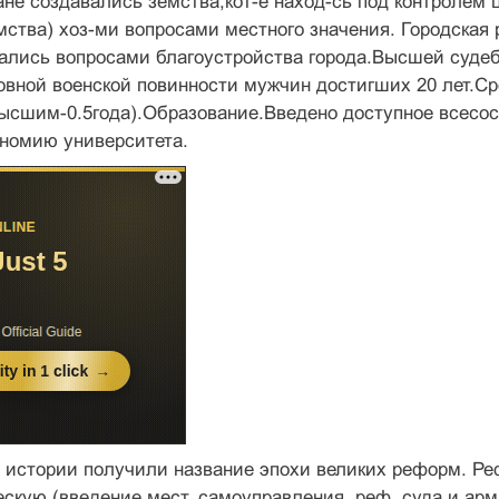
не создавались земства,кот-е наход-сь под контролем
ства) хоз-ми вопросами местного значения. Городская
ались вопросами благоустройства города.Высшей суде
овной военской повинности мужчин достигших 20 лет.Ср
ысшим-0.5года).Образование.Введено доступное всесос
ономию университета.
 истории получили название эпохи великих реформ. Ре
ескую (введение мест. самоуправления, реф. суда и арм