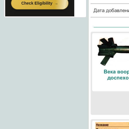
Дата добавлен
Века воо
доспехо