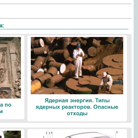
и:
Ядерная энергия. Типы
а по
ядерных реакторов. Опасные
м
отходы