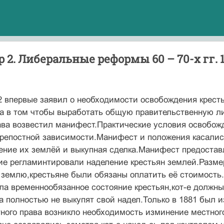
 2. Либеральные реформы 60 – 70-х гг. 1
 впервые заявил о необходимости освобождения крестья
ла в том чтобы выработать общую правительственную л
ава возвестил манифест.Практические условия освобожд
репостной зависимости.Манифест и положения касалис
ление их землёй и выкупная сделка.Манифест предоста
ие регламинтировали наделение крестьян землей.Разме
землю,крестьяне были обязаны оплатить её стоимость.
ла временнообязанное состояние крестьян,кот-е должны
а полностью не выкупят свой надел.Только в 1881 был и
ного права возникло необходимость изминение местног